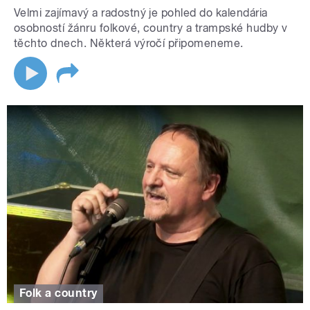
Velmi zajímavý a radostný je pohled do kalendária
osobností žánru folkové, country a trampské hudby v
těchto dnech. Některá výročí připomeneme.
Folk a country