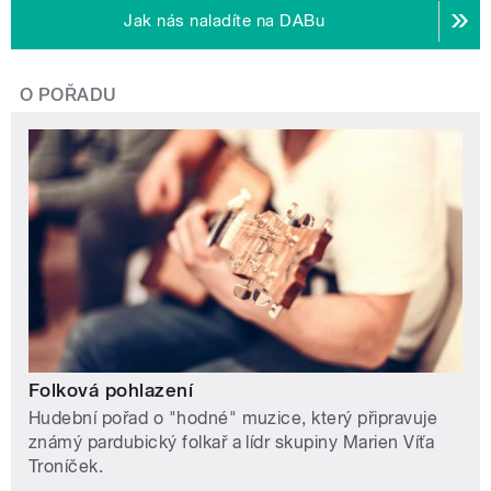
Jak nás naladíte na DABu
O POŘADU
Folková pohlazení
Hudební pořad o "hodné" muzice, který připravuje
známý pardubický folkař a lídr skupiny Marien Víťa
Troníček.