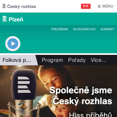
Přejít k hlavnímu obsahu
MENU
ŽIVĚ
PROGRAM
AUDIOARCHIV
KAMERY
Folková pohlazení
Program
Pořady
Více
…