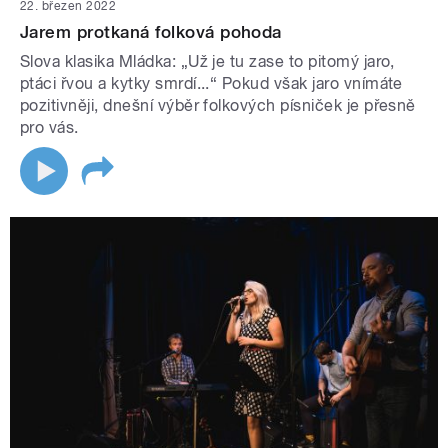
22. březen 2022
Jarem protkaná folková pohoda
Slova klasika Mládka: „Už je tu zase to pitomý jaro,
ptáci řvou a kytky smrdí...“ Pokud však jaro vnímáte
pozitivněji, dnešní výběr folkových písniček je přesně
pro vás.