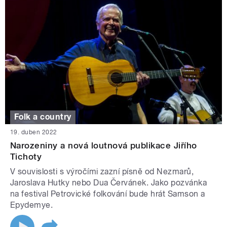
Folk a country
19. duben 2022
Narozeniny a nová loutnová publikace Jiřího
Tichoty
V souvislosti s výročími zazní písně od Nezmarů,
Jaroslava Hutky nebo Dua Červánek. Jako pozvánka
na festival Petrovické folkování bude hrát Samson a
Epydemye.