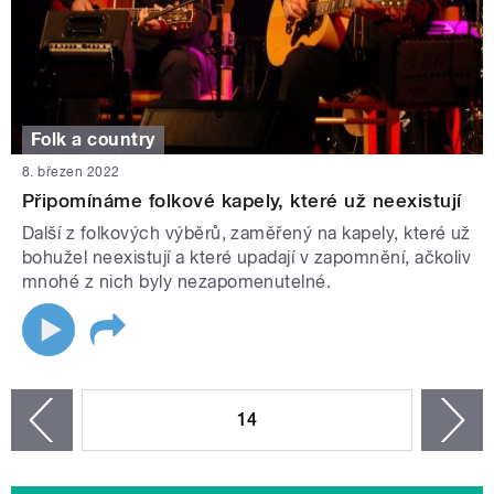
Folk a country
8. březen 2022
Připomínáme folkové kapely, které už neexistují
Další z folkových výběrů, zaměřený na kapely, které už
bohužel neexistují a které upadají v zapomnění, ačkoliv
mnohé z nich byly nezapomenutelné.
STRÁNKY
14
n
zí