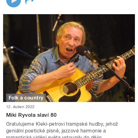
Folk a country
12. duben 2022
Miki Ryvola slaví 80
Gratulujeme Klekí-petrovi trampské hudby, jehož
geniální poetické písně, jazzové harmonie a
romantická vidění světa vstoupily do dějin.