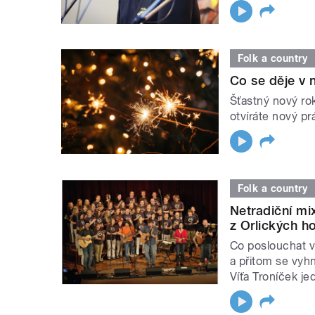
Folk a country
Co se děje v 
Šťastný nový ro
otvíráte nový p
Folk a country
Netradiční mi
z Orlických h
Co poslouchat v
a přitom se vy
Víťa Troníček j