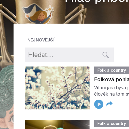
NEJNOVĚJŠÍ
Folk a country
Folková pohla
Vítání jara bývá
člověk na tom sv
Folk a country