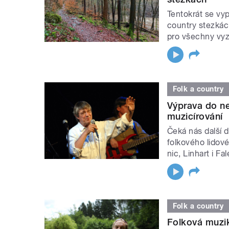
Tentokrát se vy
country stezkác
pro všechny vyz
Folk a country
Výprava do n
muzicírování
Čeká nás další 
folkového lidov
nic, Linhart i Fa
Folk a country
Folková muzik