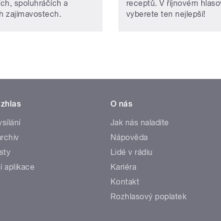
ích, spoluhráčích a
receptů. V říjnovém hlaso
ch zajímavostech.
vyberete ten nejlepší!
zhlas
O nás
ysílání
Jak nás naladíte
rchiv
Nápověda
sty
Lidé v rádiu
í aplikace
Kariéra
Kontakt
Rozhlasový poplatek