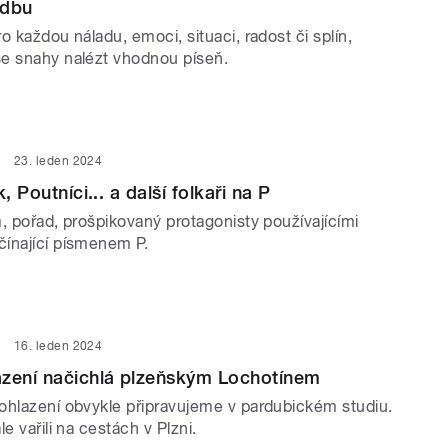
adbu
o každou náladu, emoci, situaci, radost či splín,
e snahy nalézt vhodnou píseň.
23. leden 2024
, Poutníci... a další folkaři na P
, pořad, prošpikovaný protagonisty používajícími
ínající písmenem P.
16. leden 2024
azení načichlá plzeňským Lochotínem
ohlazení obvykle připravujeme v pardubickém studiu.
le vařili na cestách v Plzni.