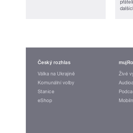
přátel
další
Český rozhlas
mujRo
Válka na Ukrajině
Živé v
Komunální volby
Audioa
Stanice
Podca
eShop
Mobiln