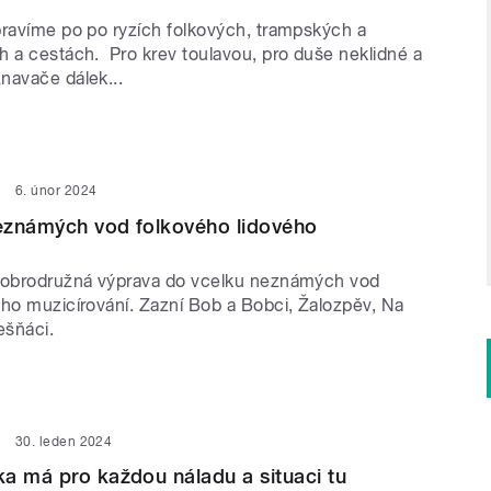
pravíme po po ryzích folkových, trampských a
h a cestách. Pro krev toulavou, pro duše neklidné a
navače dálek...
6. únor 2024
eznámých vod folkového lidového
dobrodružná výprava do vcelku neznámých vod
ého muzicírování. Zazní Bob a Bobci, Žalozpěv, Na
lešňáci.
30. leden 2024
a má pro každou náladu a situaci tu