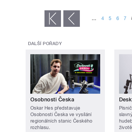
STRÁNKY
…
4
5
6
7
« první
‹ předchozí
DALŠÍ POŘADY
Osobnosti Česka
Desk
Oskar Hes představuje
Písnič
Osobnosti Česka ve vysílání
slavn
regionálních stanic Českého
hudeb
rozhlasu.
životě