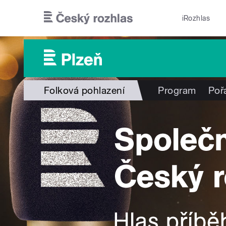
Přejít k hlavnímu obsahu
iRozhlas
Folková pohlazení
Program
Poř