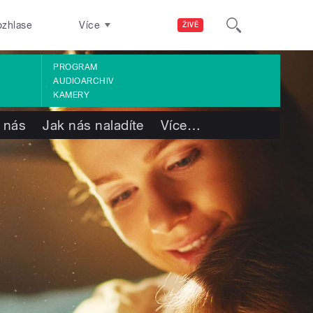
ozhlase
Více
ŽIVĚ
PROGRAM
AUDIOARCHIV
KAMERY
 nás
Jak nás naladíte
Více
…