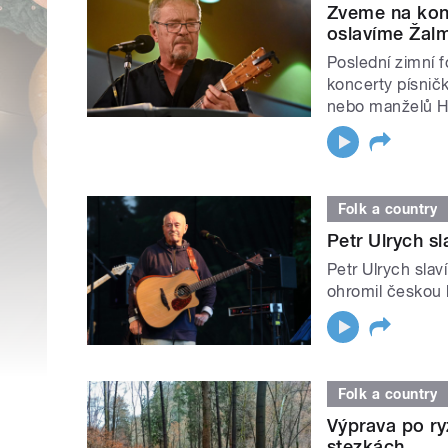
Zveme na kon
oslavíme Žalm
Poslední zimní 
koncerty písnič
nebo manželů H
Folk a country
Petr Ulrych s
Petr Ulrych sla
ohromil českou
Folk a country
Výprava po ry
stezkách