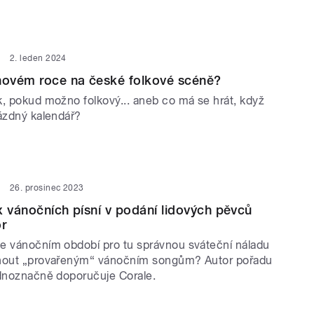
2. leden 2024
novém roce na české folkové scéně?
k, pokud možno folkový... aneb co má se hrát, když
rázdný kalendář?
26. prosinec 2023
x vánočních písní v podání lidových pěvců
or
e vánočním období pro tu správnou sváteční náladu
hnout „provařeným“ vánočním songům? Autor pořadu
ednoznačně doporučuje Corale.