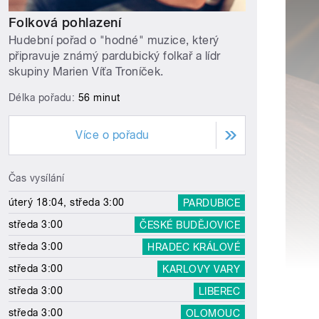
Folková pohlazení
Hudební pořad o "hodné" muzice, který
připravuje známý pardubický folkař a lídr
skupiny Marien Víťa Troníček.
Délka pořadu:
56 minut
Více o pořadu
Čas vysílání
úterý 18:04, středa 3:00
PARDUBICE
středa 3:00
ČESKÉ BUDĚJOVICE
středa 3:00
HRADEC KRÁLOVÉ
středa 3:00
KARLOVY VARY
středa 3:00
LIBEREC
středa 3:00
OLOMOUC