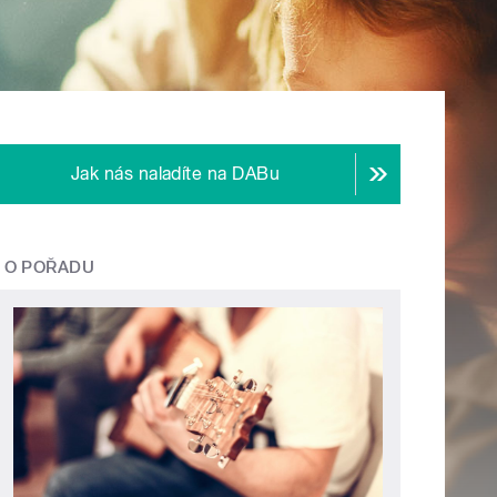
Jak nás naladíte na DABu
O POŘADU