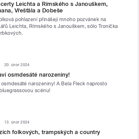
certy Leichta a Rímského s Janouškem,
ana, Vřešťála a Dobeše
folková pohlazení přinášejí mnoho pozvánek na
kářů Leichta, Rímského s Janouškem, sólo Troníčka
rbkových.
20. únor 2024
laví osmdesáté narozeniny!
ví osmdesáté narozeniny! A Bela Fleck naprosto
 bluegrassovou scénu!
13. únor 2024
zích folkových, trampských a country