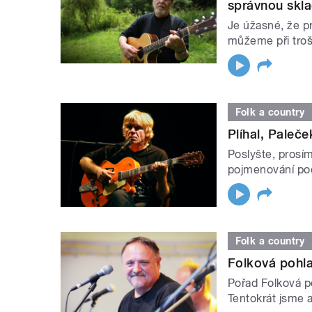
správnou skl
Je úžasné, že pr
můžeme při troš
Folk a country
Plíhal, Paleček
Poslyšte, prosím
pojmenování poč
Folk a country
Folková pohl
Pořad Folková p
Tentokrát jsme a