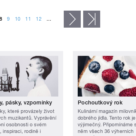
8
9
10
11
12
…
následující ›
poslední »
y, pásky, vzpomínky
Pochoutkový rok
ky, které provázely život
Kulinární magazín milovní
ých muzikantů. Vyprávění
dobrého jídla. Tento rok je
ní osobnosti o svém
výjimečný. Připomínáme s
, inspiraci, rodině i
něm všech 36 výherních