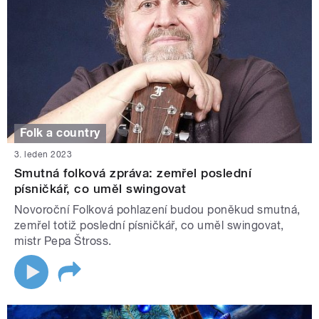
Folk a country
3. leden 2023
Smutná folková zpráva: zemřel poslední
písničkář, co uměl swingovat
Novoroční Folková pohlazení budou poněkud smutná,
zemřel totiž poslední písničkář, co uměl swingovat,
mistr Pepa Štross.