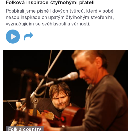
Folková inspirace čtyřnohými přáteli
Posbírali jsme písně lidových tvůrců, které v sobě
nesou inspirace chlupatým čtyřnohým stvořením,
vyznačujícím se svéhlavostí a věrností.
Folk a country