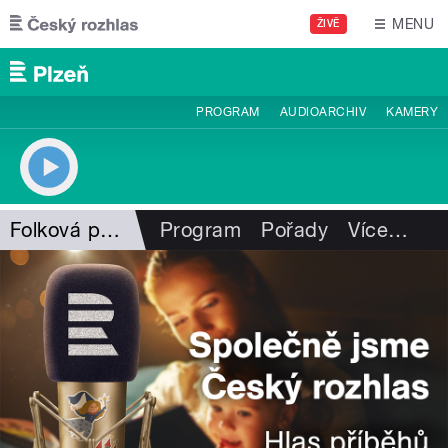
Přejít k hlavnímu obsahu
MENU
ŽIVĚ
PROGRAM
AUDIOARCHIV
KAMERY
Folková pohlazení
Program
Pořady
Více
…