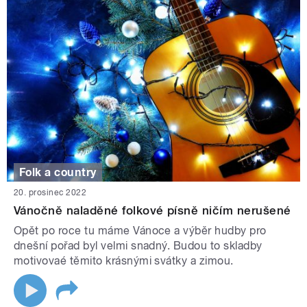
Folk a country
20. prosinec 2022
Vánočně naladěné folkové písně ničím nerušené
Opět po roce tu máme Vánoce a výběr hudby pro
dnešní pořad byl velmi snadný. Budou to skladby
motivovaé těmito krásnými svátky a zimou.