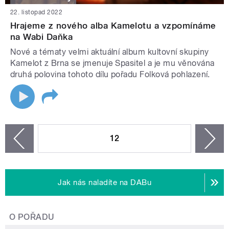
22. listopad 2022
Hrajeme z nového alba Kamelotu a vzpomínáme
na Wabi Daňka
Nové a tématy velmi aktuální album kultovní skupiny
Kamelot z Brna se jmenuje Spasitel a je mu věnována
druhá polovina tohoto dílu pořadu Folková pohlazení.
STRÁNKY
12
n
zí
Jak nás naladíte na DABu
O POŘADU