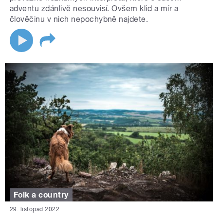
adventu zdánlivě nesouvisí. Ovšem klid a mír a
člověčinu v nich nepochybně najdete.
Folk a country
29. listopad 2022