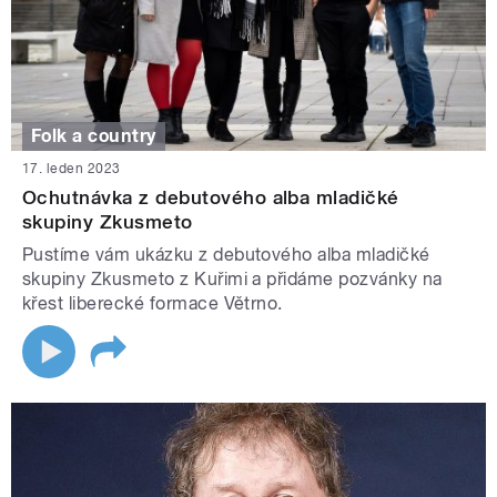
Folk a country
17. leden 2023
Ochutnávka z debutového alba mladičké
skupiny Zkusmeto
Pustíme vám ukázku z debutového alba mladičké
skupiny Zkusmeto z Kuřimi a přidáme pozvánky na
křest liberecké formace Větrno.