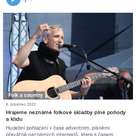
Folk a country
6. prosinec 2022
Hrajeme neznámé folkové skladby plné pohody
a klidu
Hudební pohlazení v čase adventním, písněmi
převážně neznámých interpretů, které s časem