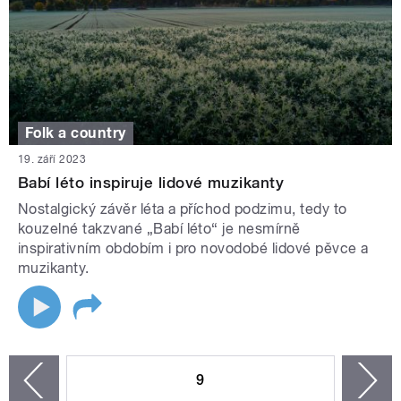
Folk a country
19. září 2023
Babí léto inspiruje lidové muzikanty
Nostalgický závěr léta a příchod podzimu, tedy to
kouzelné takzvané „Babí léto“ je nesmírně
inspirativním obdobím i pro novodobé lidové pěvce a
muzikanty.
STRÁNKY
9
n
zí