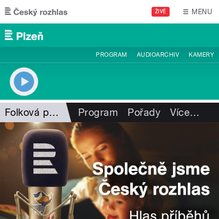
Přejít k hlavnímu obsahu
MENU
ŽIVĚ
PROGRAM
AUDIOARCHIV
KAMERY
Folková pohlazení
Program
Pořady
Více
…