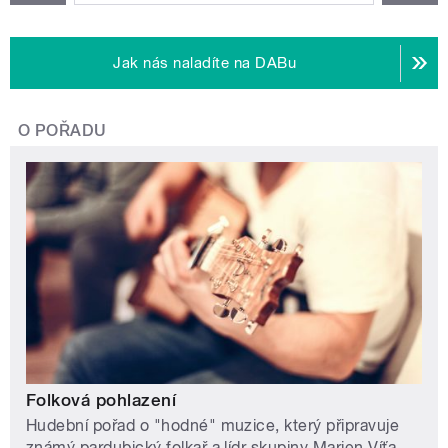
Jak nás naladíte na DABu
O POŘADU
Folková pohlazení
Hudební pořad o "hodné" muzice, který připravuje
známý pardubický folkař a lídr skupiny Marien Víťa