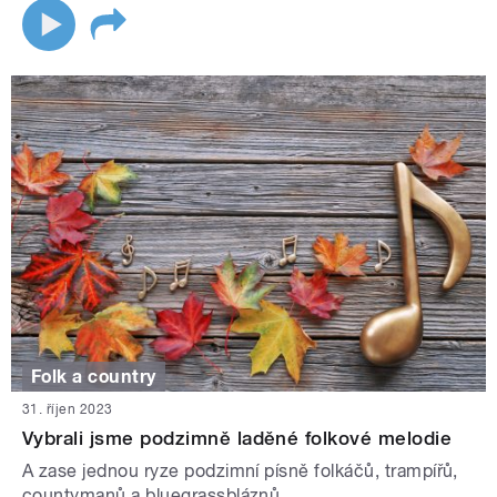
Folk a country
31. říjen 2023
Vybrali jsme podzimně laděné folkové melodie
A zase jednou ryze podzimní písně folkáčů, trampířů,
countymanů a bluegrassbláznů...