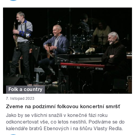
Folk a country
7. listopad 2023
Zveme na podzimní folkovou koncertní smršť
Jako by se všichni snažili v konečné fázi roku
odkoncertovat vše, co letos nestihli. Podíváme se do
kalendáře bratrů Ebenových i na šňůru Vlasty Redla.