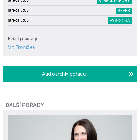
středa 3:00
STŘEDNÍ ČECHY
středa 3:00
SEVER
středa 3:00
VYSOČINA
Pořad připravují
Vít Troníček
Audioarchiv pořadu
DALŠÍ POŘADY