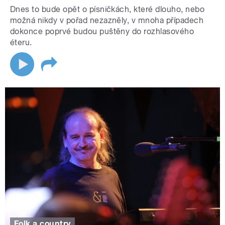
Dnes to bude opět o písničkách, které dlouho, nebo
možná nikdy v pořad nezazněly, v mnoha případech
dokonce poprvé budou puštěny do rozhlasového
éteru.
Folk a country