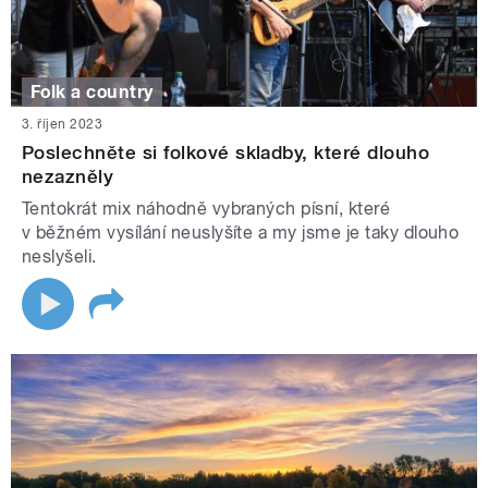
Folk a country
3. říjen 2023
Poslechněte si folkové skladby, které dlouho
nezazněly
Tentokrát mix náhodně vybraných písní, které
v běžném vysílání neuslyšíte a my jsme je taky dlouho
neslyšeli.