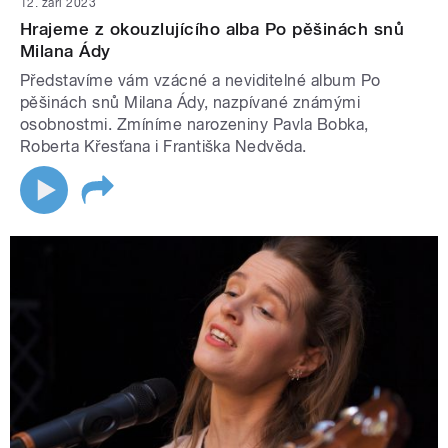
12. září 2023
Hrajeme z okouzlujícího alba Po pěšinách snů
Milana Ády
Představíme vám vzácné a neviditelné album Po
pěšinách snů Milana Ády, nazpívané známými
osobnostmi. Zmíníme narozeniny Pavla Bobka,
Roberta Křesťana i Františka Nedvěda.