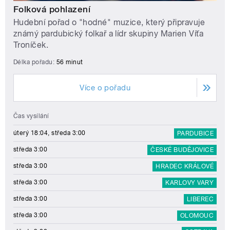
Folková pohlazení
Hudební pořad o "hodné" muzice, který připravuje
známý pardubický folkař a lídr skupiny Marien Víťa
Troníček.
Délka pořadu:
56 minut
Více o pořadu
Čas vysílání
úterý 18:04, středa 3:00
PARDUBICE
středa 3:00
ČESKÉ BUDĚJOVICE
středa 3:00
HRADEC KRÁLOVÉ
středa 3:00
KARLOVY VARY
středa 3:00
LIBEREC
středa 3:00
OLOMOUC