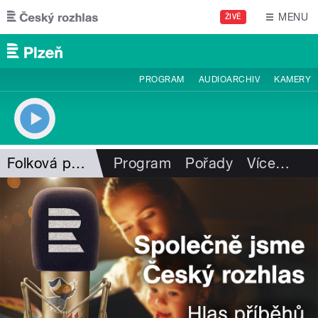
Přejít k hlavnímu obsahu
MENU
ŽIVĚ
PROGRAM
AUDIOARCHIV
KAMERY
Folková pohlazení
Program
Pořady
Více
…