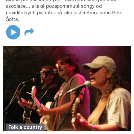
asociace... a také pozapomenuté songy od
neviditelných písňotepců jako je Jiří Smrž nebo Petr
Šotta.
Folk a country