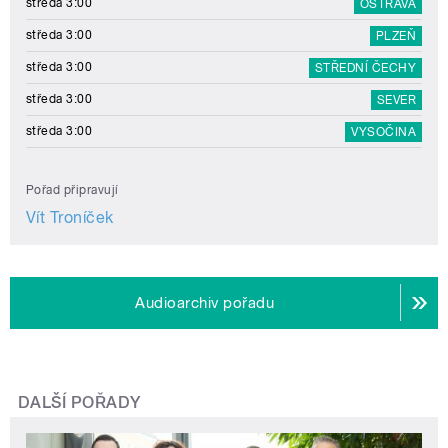
středa 3:00
OSTRAVA
středa 3:00
PLZEŇ
středa 3:00
STŘEDNÍ ČECHY
středa 3:00
SEVER
středa 3:00
VYSOČINA
Pořad připravují
Vít Troníček
Audioarchiv pořadu
DALŠÍ POŘADY