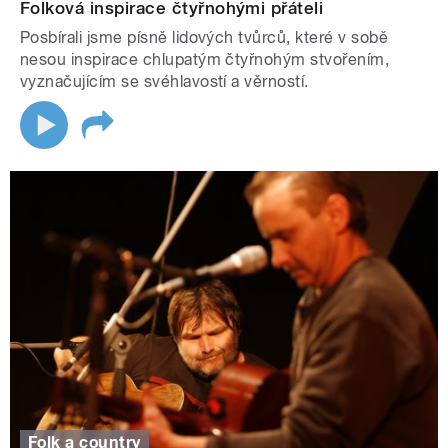
Folková inspirace čtyřnohými přáteli
Posbírali jsme písně lidových tvůrců, které v sobě
nesou inspirace chlupatým čtyřnohým stvořením,
vyznačujícím se svéhlavostí a věrností.
Folk a country