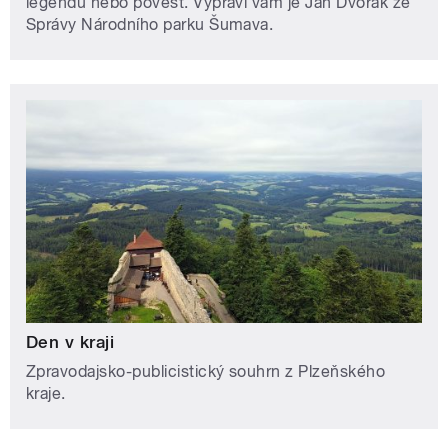
legendu nebo pověst. Vypráví vám je Jan Dvořák ze
Správy Národního parku Šumava.
Den v kraji
Zpravodajsko-publicistický souhrn z Plzeňského
kraje.