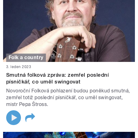
Folk a country
3. leden 2023
Smutná folková zpráva: zemřel poslední
písničkář, co uměl swingovat
Novoroční Folková pohlazení budou poněkud smutná,
zemřel totiž poslední písničkář, co uměl swingovat,
mistr Pepa Štross.