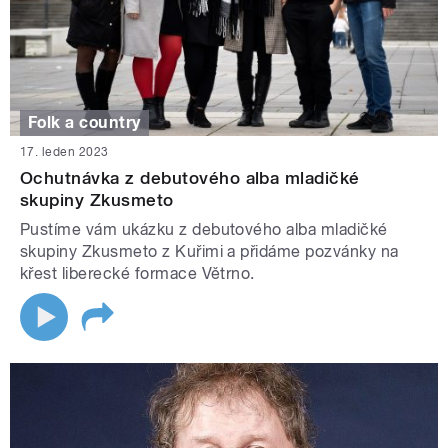
Folk a country
17. leden 2023
Ochutnávka z debutového alba mladičké
skupiny Zkusmeto
Pustíme vám ukázku z debutového alba mladičké
skupiny Zkusmeto z Kuřimi a přidáme pozvánky na
křest liberecké formace Větrno.