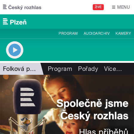
Přejít k hlavnímu obsahu
MENU
ŽIVĚ
PROGRAM
AUDIOARCHIV
KAMERY
Folková pohlazení
Program
Pořady
Více
…