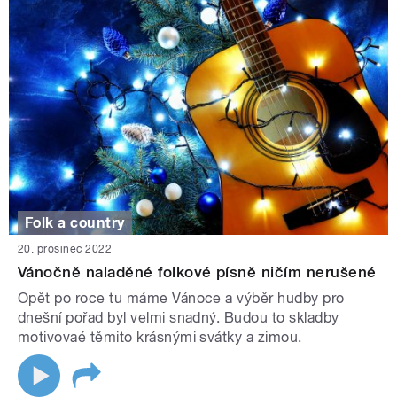
Folk a country
20. prosinec 2022
Vánočně naladěné folkové písně ničím nerušené
Opět po roce tu máme Vánoce a výběr hudby pro
dnešní pořad byl velmi snadný. Budou to skladby
motivovaé těmito krásnými svátky a zimou.