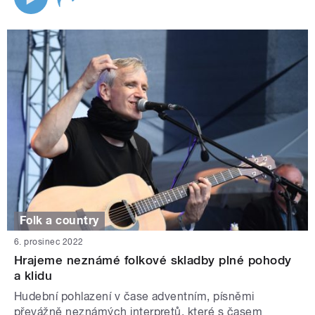
Folk a country
6. prosinec 2022
Hrajeme neznámé folkové skladby plné pohody
a klidu
Hudební pohlazení v čase adventním, písněmi
převážně neznámých interpretů, které s časem