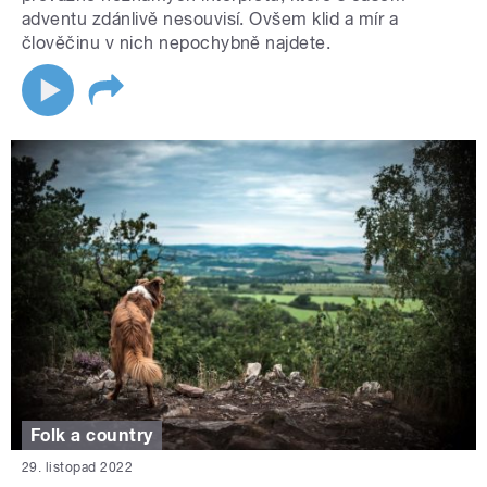
adventu zdánlivě nesouvisí. Ovšem klid a mír a
člověčinu v nich nepochybně najdete.
Folk a country
29. listopad 2022