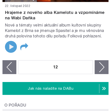
22. listopad 2022
Hrajeme z nového alba Kamelotu a vzpomínáme
na Wabi Daňka
Nové a tématy velmi aktuální album kultovní skupiny
Kamelot z Brna se jmenuje Spasitel a je mu věnována
druhá polovina tohoto dílu pořadu Folková pohlazení.
STRÁNKY
12
n
zí
Jak nás naladíte na DABu
O POŘADU