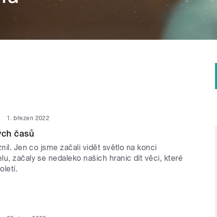
1. březen 2022
ých časů
znil. Jen co jsme začali vidět světlo na konci
u, začaly se nedaleko našich hranic dít věci, které
oletí.