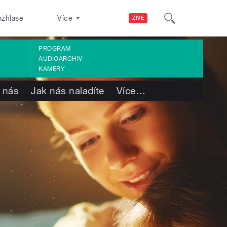
ozhlase
Více
ŽIVĚ
PROGRAM
AUDIOARCHIV
KAMERY
 nás
Jak nás naladíte
Více
…