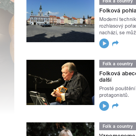
Folk a country
Folková pohla
Moderní technik
rozhlasový pořad
nachází, se může
Folk a country
Folková abece
další
Prosté pouštění
protagonistů.
Folk a country
Vzpomeneme n