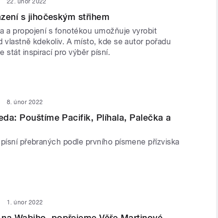
22. únor 2022
zení s jihočeským střihem
a a propojení s fonotékou umožňuje vyrobit
 vlastně kdekoliv. A místo, kde se autor pořadu
 stát inspirací pro výběr písní.
8. únor 2022
da: Pouštíme Pacifik, Plíhala, Palečka a
 písní přebraných podle prvního písmene přízviska
1. únor 2022
a Wabiho, popřejeme Věře Martinové