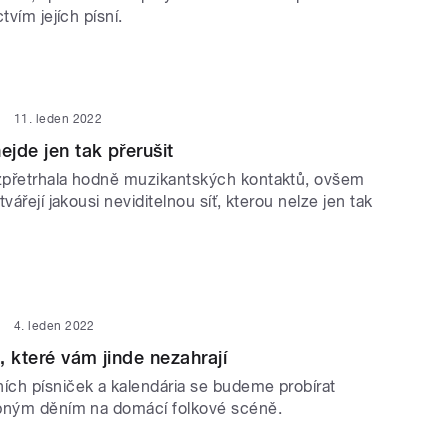
tvím jejích písní.
11. leden 2022
ejde jen tak přerušit
zpřetrhala hodně muzikantských kontaktů, ovšem
vářejí jakousi neviditelnou síť, kterou nelze jen tak
4. leden 2022
, které vám jinde nezahrají
ch písniček a kalendária se budeme probírat
bným děním na domácí folkové scéně.