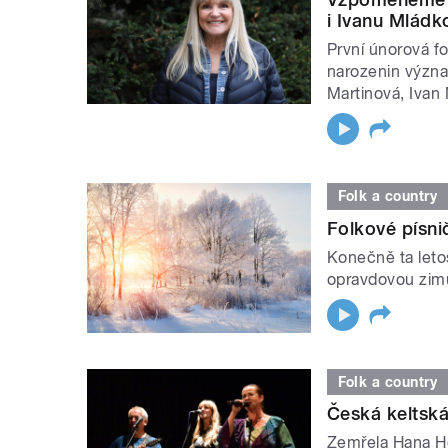
i Ivanu Mládk
První únorová fo
narozenin význa
Martinová, Ivan
Folk a country
Folkové písni
Konečně ta leto
opravdovou zimu.
Folk a country
Česká keltská
Zemřela Hana H