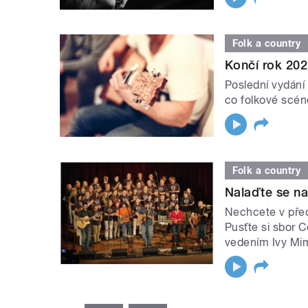
Folk a country
Končí rok 202
Poslední vydání 
co folkové scéně
Folk a country
Nalaďte se n
Nechcete v před
Pusťte si sbor 
vedením Ivy Mi
STRÁNKY