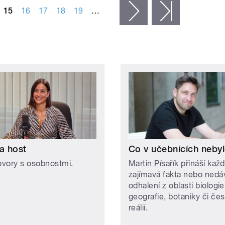
15
16
17
18
19
…
následující ›
poslední »
a host
Co v učebnicích neby
vory s osobnostmi.
Martin Písařík přináší kaž
zajímavá fakta nebo nedá
odhalení z oblasti biologie
geografie, botaniky či če
reálií.