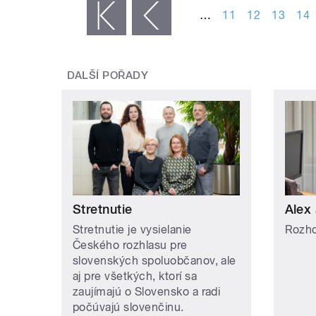
…
11
12
13
14
« první
‹ předchozí
DALŠÍ POŘADY
Stretnutie
Alex 
Stretnutie je vysielanie
Rozho
Českého rozhlasu pre
slovenských spoluobčanov, ale
aj pre všetkých, ktorí sa
zaujímajú o Slovensko a radi
počúvajú slovenčinu.