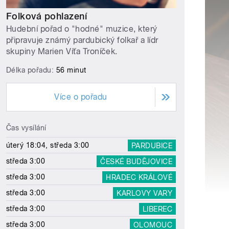
Folková pohlazení
Hudební pořad o "hodné" muzice, který
připravuje známý pardubický folkař a lídr
skupiny Marien Víťa Troníček.
Délka pořadu:
56 minut
Více o pořadu
Čas vysílání
úterý 18:04, středa 3:00
PARDUBICE
středa 3:00
ČESKÉ BUDĚJOVICE
středa 3:00
HRADEC KRÁLOVÉ
středa 3:00
KARLOVY VARY
středa 3:00
LIBEREC
středa 3:00
OLOMOUC