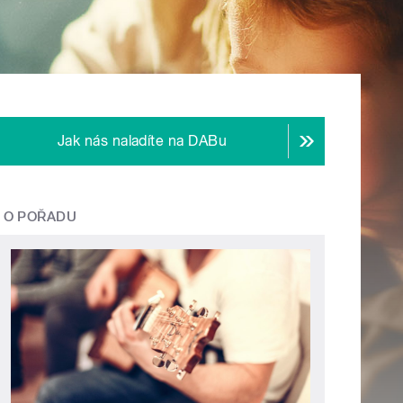
Jak nás naladíte na DABu
O POŘADU