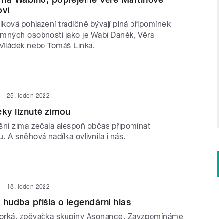
ovi
lková pohlazení tradičně bývají plná připomínek
mných osobností jako je Wabi Daněk, Věra
 Mládek nebo Tomáš Linka.
25. leden 2022
čky líznuté zimou
šní zima zečala alespoň občas připomínat
 A sněhová nadílka ovlivnila i nás.
18. leden 2022
 hudba přišla o legendární hlas
orká, zpěvačka skupiny Asonance. Zavzpomínáme