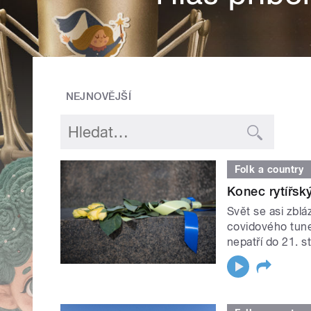
NEJNOVĚJŠÍ
Folk a country
Konec rytířsk
Svět se asi zblá
covidového tunel
nepatří do 21. st