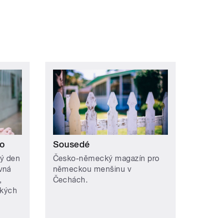
lo
Sousedé
dý den
Česko-německý magazín pro
vná
německou menšinu v
,
Čechách.
ských