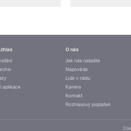
zhlas
O nás
ysílání
Jak nás naladíte
rchiv
Nápověda
sty
Lidé v rádiu
í aplikace
Kariéra
Kontakt
Rozhlasový poplatek
Coo