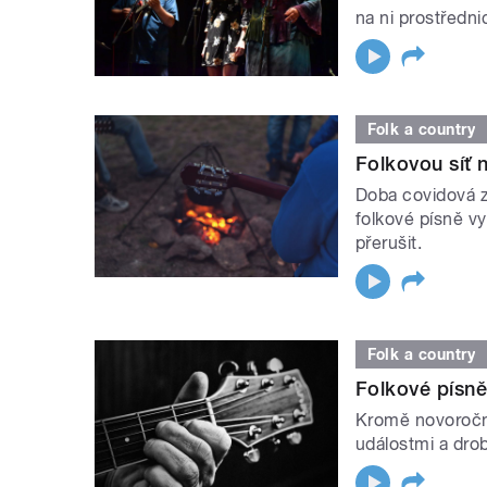
na ni prostřednic
Folk a country
Folkovou síť n
Doba covidová 
folkové písně vyt
přerušit.
Folk a country
Folkové písně
Kromě novoroční
událostmi a dro