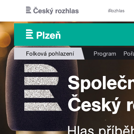
Přejít k hlavnímu obsahu
iRozhlas
Folková pohlazení
Program
Poř