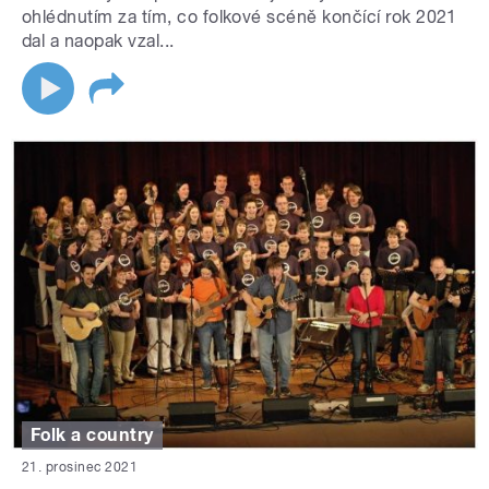
ohlédnutím za tím, co folkové scéně končící rok 2021
dal a naopak vzal...
Folk a country
21. prosinec 2021