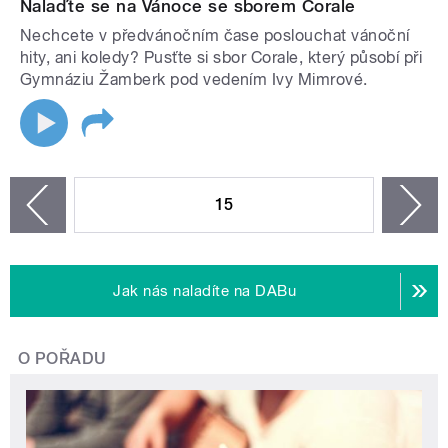
Nalaďte se na Vánoce se sborem Corale
Nechcete v předvánočním čase poslouchat vánoční
hity, ani koledy? Pusťte si sbor Corale, který působí při
Gymnáziu Žamberk pod vedením Ivy Mimrové.
STRÁNKY
15
n
zí
Jak nás naladíte na DABu
O POŘADU