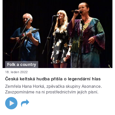
Folk a country
18. leden 2022
Česká keltská hudba přišla o legendární hlas
Zemřela Hana Horká, zpěvačka skupiny Asonance.
Zavzpomínáme na ni prostřednictvím jejích písní.