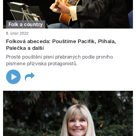
Folk a country
8. únor 2022
Folková abeceda: Pouštíme Pacifik, Plíhala,
Palečka a další
Prosté pouštění písní přebraných podle prvního
písmene přízviska protagonistů.