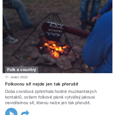
Folk a country
11. leden 2022
Folkovou síť nejde jen tak přerušit
Doba covidová zpřetrhala hodně muzikantských
kontaktů, ovšem folkové písně vytvářejí jakousi
neviditelnou síť, kterou nelze jen tak přerušit.