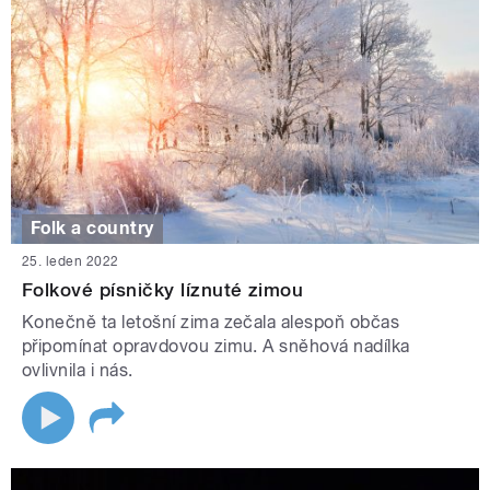
Folk a country
25. leden 2022
Folkové písničky líznuté zimou
Konečně ta letošní zima zečala alespoň občas
připomínat opravdovou zimu. A sněhová nadílka
ovlivnila i nás.