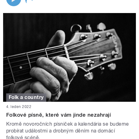
Folk a country
4. leden 2022
Folkové písně, které vám jinde nezahrají
Kromě novoročních písniček a kalendária se budeme
probírat událostmi a drobným děním na domácí
folkové scéně.