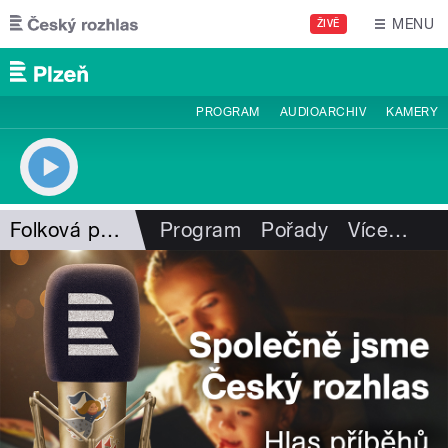
Přejít k hlavnímu obsahu
MENU
ŽIVĚ
PROGRAM
AUDIOARCHIV
KAMERY
Folková pohlazení
Program
Pořady
Více
…