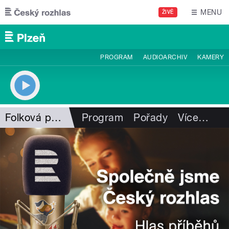
Přejít k hlavnímu obsahu
MENU
ŽIVĚ
PROGRAM
AUDIOARCHIV
KAMERY
Folková pohlazení
Program
Pořady
Více
…