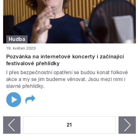
Hudba
19. květen 2020
Pozvánka na internetové koncerty i začínající
festivalové přehlídky
I přes bezpečnostní opatření se budou konat folkové
akce a my se jim budeme věnovat. Jsou mezi nimi i
slavné přehlídky.
STRÁNKY
21
n
zí