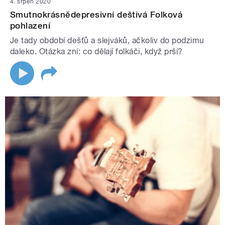
4. srpen 2020
Smutnokrásnědepresivní deštivá Folková
pohlazení
Je tady období dešťů a slejváků, ačkoliv do podzimu
daleko. Otázka zní: co dělají folkáči, když prší?