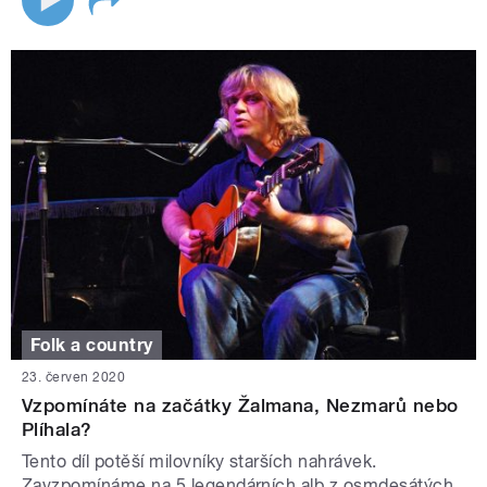
Folk a country
23. červen 2020
Vzpomínáte na začátky Žalmana, Nezmarů nebo
Plíhala?
Tento díl potěší milovníky starších nahrávek.
Zavzpomínáme na 5 legendárních alb z osmdesátých