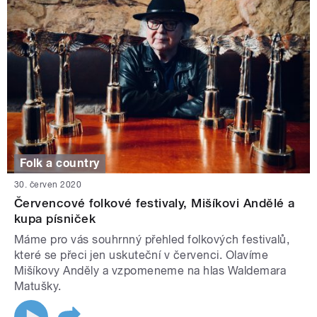
Folk a country
30. červen 2020
Červencové folkové festivaly, Mišíkovi Andělé a
kupa písniček
Máme pro vás souhrnný přehled folkových festivalů,
které se přeci jen uskuteční v červenci. Olavíme
Mišíkovy Anděly a vzpomeneme na hlas Waldemara
Matušky.