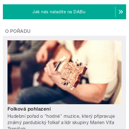
Jak nás naladíte na DABu
O POŘADU
Folková pohlazení
Hudební pořad o "hodné" muzice, který připravuje
známý pardubický folkař a lídr skupiny Marien Víťa
Troníček.