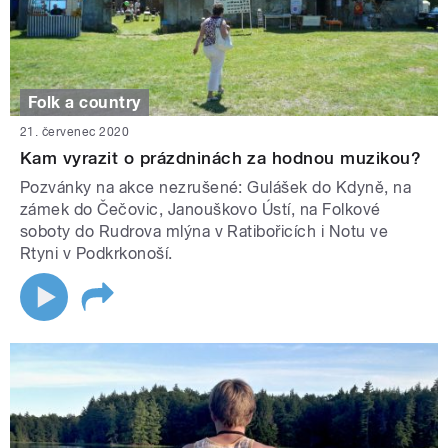
Folk a country
21. červenec 2020
Kam vyrazit o prázdninách za hodnou muzikou?
Pozvánky na akce nezrušené: Gulášek do Kdyně, na
zámek do Čečovic, Janouškovo Ústí, na Folkové
soboty do Rudrova mlýna v Ratibořicích i Notu ve
Rtyni v Podkrkonoší.