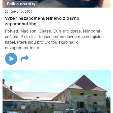
Folk a country
28. červenec 2020
Výběr nezapomenutelného z dávno
zapomenutého
Pohled, Magison, Qjeten, Dún and dorás, Náhodná
sešlost, Pidilidi,… to jsou jména dávno neexistujících
kapel, které jsou pro určitou skupinu lidí
nezapomenutelné.