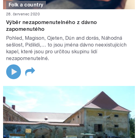
Folk a country
28. červenec 2020
Výběr nezapomenutelného z dávno
zapomenutého
Pohled, Magison, Qjeten, Dún and dorás, Náhodná
sešlost, Pidilidi,… to jsou jména dávno neexistujících
kapel, které jsou pro určitou skupinu lidí
nezapomenutelné.