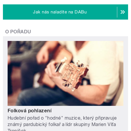
Jak nás naladíte na DABu
O POŘADU
Folková pohlazení
Hudební pořad o "hodné" muzice, který připravuje
známý pardubický folkař a lídr skupiny Marien Víťa
Troníček.