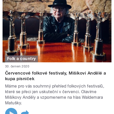
Folk a country
30. červen 2020
Červencové folkové festivaly, Mišíkovi Andělé a
kupa písniček
Máme pro vás souhrnný přehled folkových festivalů,
které se přeci jen uskuteční v červenci. Olavíme
Mišíkovy Anděly a vzpomeneme na hlas Waldemara
Matušky.