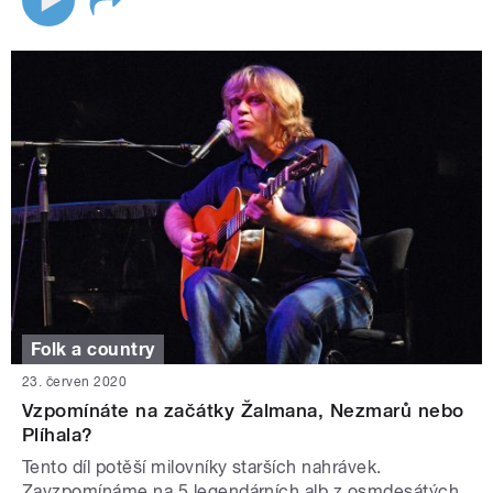
Folk a country
23. červen 2020
Vzpomínáte na začátky Žalmana, Nezmarů nebo
Plíhala?
Tento díl potěší milovníky starších nahrávek.
Zavzpomínáme na 5 legendárních alb z osmdesátých