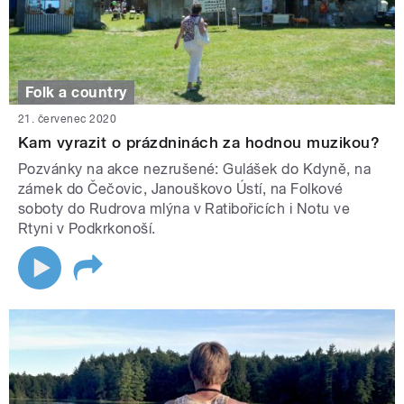
Folk a country
21. červenec 2020
Kam vyrazit o prázdninách za hodnou muzikou?
Pozvánky na akce nezrušené: Gulášek do Kdyně, na
zámek do Čečovic, Janouškovo Ústí, na Folkové
soboty do Rudrova mlýna v Ratibořicích i Notu ve
Rtyni v Podkrkonoší.