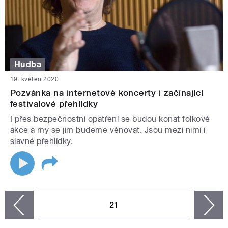
Hudba
19. květen 2020
Pozvánka na internetové koncerty i začínající
festivalové přehlídky
I přes bezpečnostní opatření se budou konat folkové
akce a my se jim budeme věnovat. Jsou mezi nimi i
slavné přehlídky.
STRÁNKY
21
n
zí