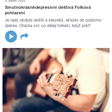
4. srpen 2020
Smutnokrásnědepresivní deštivá Folková
pohlazení
Je tady období dešťů a slejváků, ačkoliv do podzimu
daleko. Otázka zní: co dělají folkáči, když prší?