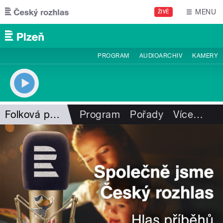
Přejít k hlavnímu obsahu
MENU
ŽIVĚ
PROGRAM
AUDIOARCHIV
KAMERY
Folková pohlazení
Program
Pořady
Více
…