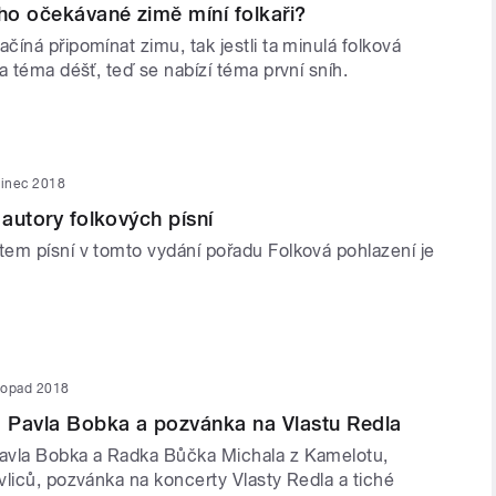
o očekávané zimě míní folkaři?
íná připomínat zimu, tak jestli ta minulá folková
a téma déšť, teď se nabízí téma první sníh.
sinec 2018
 autory folkových písní
em písní v tomto vydání pořadu Folková pohlazení je
stopad 2018
 Pavla Bobka a pozvánka na Vlastu Redla
avla Bobka a Radka Bůčka Michala z Kamelotu,
vliců, pozvánka na koncerty Vlasty Redla a tiché