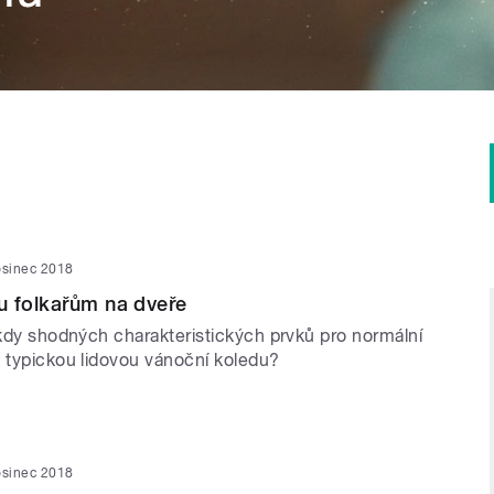
osinec 2018
u folkařům na dveře
ěkdy shodných charakteristických prvků pro normální
a typickou lidovou vánoční koledu?
osinec 2018