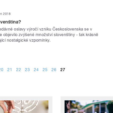
jen 2018
venština?
dávné oslavy výročí vzniku Československa se v
 objevilo zvýšené množství slovenštiny - tak krásně
jící nostalgické vzpomínky.
20
21
22
23
24
25
26
27