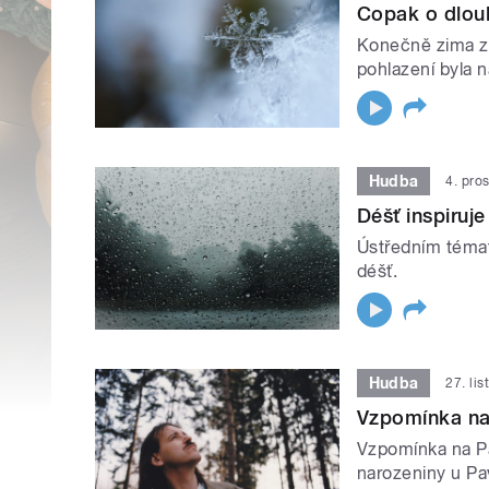
Copak o dlouh
Konečně zima zač
pohlazení byla n
Hudba
4. pro
Déšť inspiruje
Ústředním témat
déšť.
Hudba
27. li
Vzpomínka na
Vzpomínka na P
narozeniny u Pa