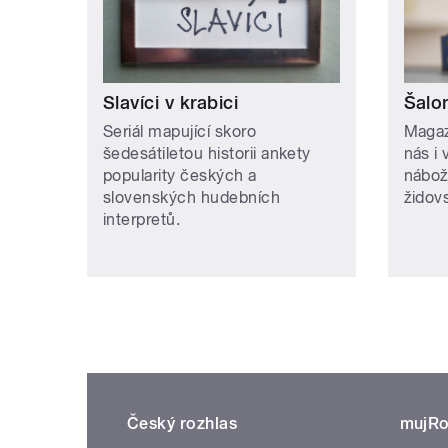
Slavíci v krabici
Šalo
Seriál mapující skoro
Magaz
šedesátiletou historii ankety
nás i 
popularity českých a
nábož
slovenských hudebních
židovs
interpretů.
Český rozhlas
mujRo