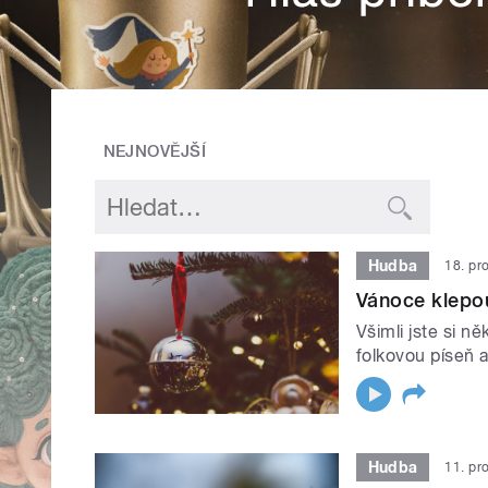
NEJNOVĚJŠÍ
Hudba
18. pr
Vánoce klepo
Všimli jste si n
folkovou píseň 
Hudba
11. pr