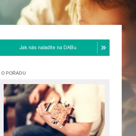
Jak nás naladíte na DABu
O POŘADU