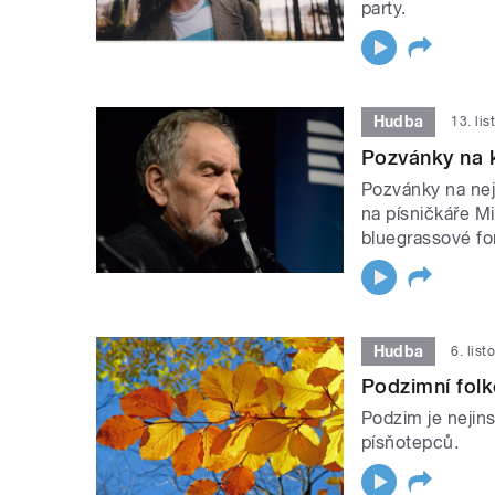
party.
Hudba
13. li
Pozvánky na 
Pozvánky na nej
na písničkáře Mi
bluegrassové fo
Hudba
6. lis
Podzimní fol
Podzim je nejins
písňotepců.