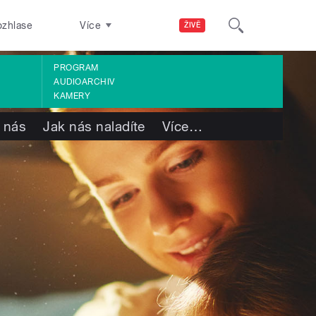
ozhlase
Více
ŽIVĚ
PROGRAM
AUDIOARCHIV
KAMERY
 nás
Jak nás naladíte
Více
…