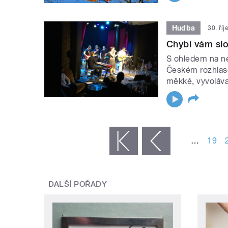
Hudba
30. ří
Chybí vám slo
S ohledem na ne
Českém rozhlase
měkké, vyvoláva
STRÁNKY
…
19
« první
‹ předchozí
DALŠÍ POŘADY