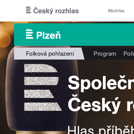
Přejít k hlavnímu obsahu
iRozhlas
Folková pohlazení
Program
Poř