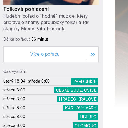
Folková pohlazení
Hudební pořad o "hodné" muzice, který
připravuje známý pardubický folkař a lídr
skupiny Marien Víťa Troníček.
Délka pořadu:
56 minut
Více o pořadu
Čas vysílání
úterý 18:04, středa 3:00
PARDUBICE
středa 3:00
ČESKÉ BUDĚJOVICE
středa 3:00
HRADEC KRÁLOVÉ
středa 3:00
KARLOVY VARY
středa 3:00
LIBEREC
středa 3:00
OLOMOUC