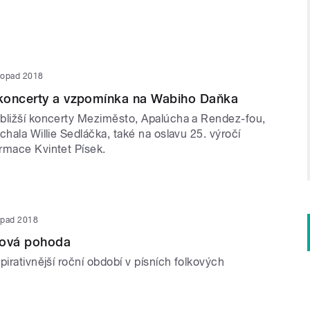
stopad 2018
koncerty a vzpomínka na Wabiho Daňka
bližší koncerty Meziměsto, Apalúcha a Rendez-fou,
chala Willie Sedláčka, také na oslavu 25. výročí
rmace Kvintet Písek.
topad 2018
ková pohoda
pirativnější roční období v písních folkových