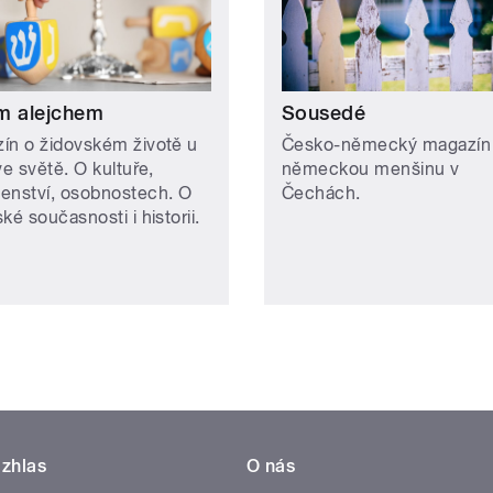
m alejchem
Sousedé
ín o židovském životě u
Česko-německý magazín
ve světě. O kultuře,
německou menšinu v
enství, osobnostech. O
Čechách.
ké současnosti i historii.
zhlas
O nás