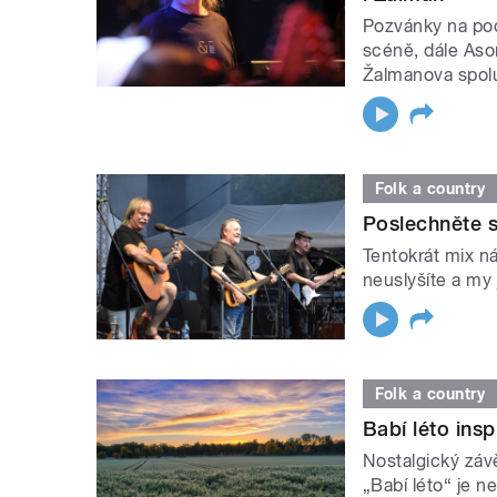
Pozvánky na podz
scéně, dále Aso
Žalmanova spol
Folk a country
Poslechněte s
Tentokrát mix n
neuslyšíte a my 
Folk a country
Babí léto insp
Nostalgický záv
„Babí léto“ je n