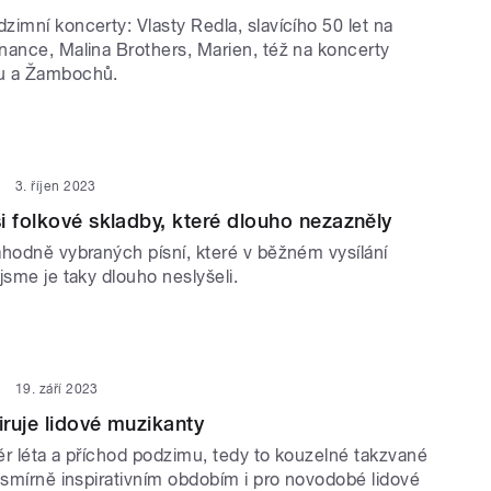
imní koncerty: Vlasty Redla, slavícího 50 let na
nance, Malina Brothers, Marien, též na koncerty
u a Žambochů.
3. říjen 2023
i folkové skladby, které dlouho nezazněly
áhodně vybraných písní, které v běžném vysílání
jsme je taky dlouho neslyšeli.
19. září 2023
iruje lidové muzikanty
ěr léta a příchod podzimu, tedy to kouzelné takzvané
esmírně inspirativním obdobím i pro novodobé lidové