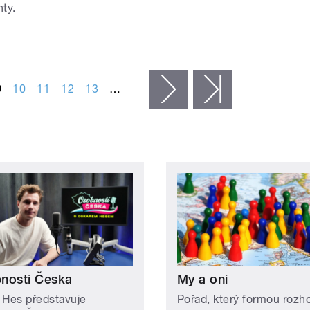
ty.
9
10
11
12
13
…
následující ›
poslední »
nosti Česka
My a oni
 Hes představuje
Pořad, který formou rozh