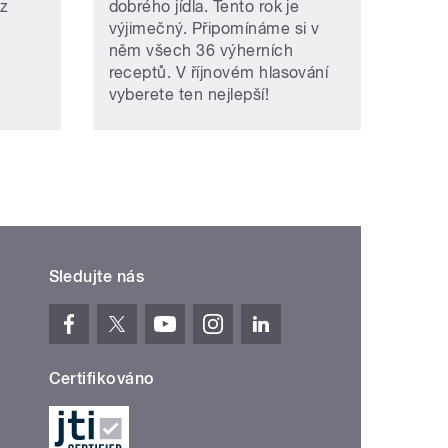
az
dobrého jídla. Tento rok je
výjimečný. Připomínáme si v
něm všech 36 výherních
receptů. V říjnovém hlasování
vyberete ten nejlepší!
Sledujte nás
Certifikováno