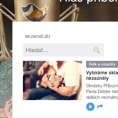
NEJNOVĚJŠÍ
Folk a country
Vybíráme skla
nezazněly
Obrázky Příbuzn
Pavla Dobše neb
dalších neznám