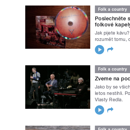
Folk a country
Poslechněte 
folkové kapel
Jak pijete kávu
rozumět tomu, o
Folk a country
Zveme na pod
Jako by se všich
letos nestihli. 
Vlasty Redla.
Folk a country