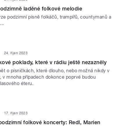
podzimně laděné folkové melodie
yze podzimní písně folkáčů, trampířů, countymanů a
..
24. říjen 2023
kové poklady, které v rádiu ještě nezazněly
ět o písničkách, které dlouho, nebo možná nikdy v
y, v mnoha případech dokonce poprvé budou
lasového éteru.
17. říjen 2023
odzimní folkové koncerty: Redl, Marien