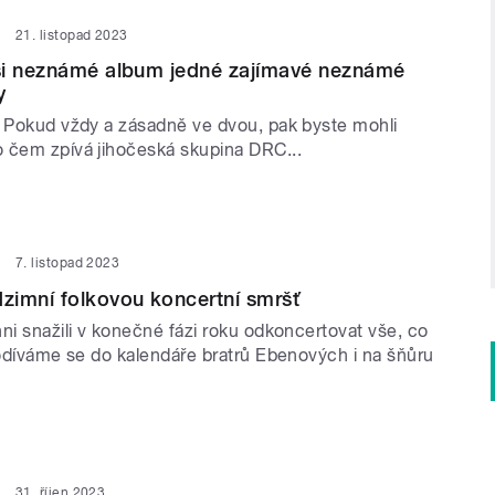
21. listopad 2023
si neznámé album jedné zajímavé neznámé
y
? Pokud vždy a zásadně ve dvou, pak byste mohli
 čem zpívá jihočeská skupina DRC...
7. listopad 2023
zimní folkovou koncertní smršť
ni snažili v konečné fázi roku odkoncertovat vše, co
Podíváme se do kalendáře bratrů Ebenových i na šňůru
31. říjen 2023