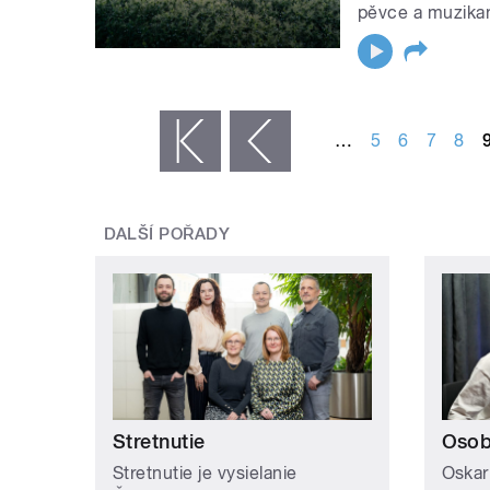
pěvce a muzikan
STRÁNKY
…
5
6
7
8
« první
‹ předchozí
DALŠÍ POŘADY
Stretnutie
Osob
Stretnutie je vysielanie
Oskar