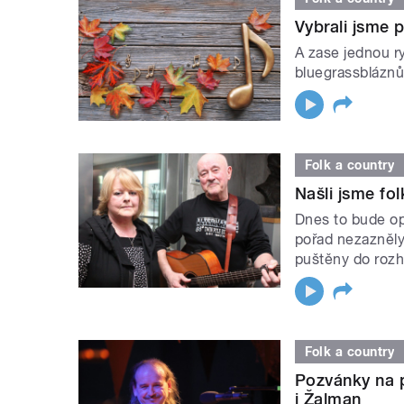
Vybrali jsme 
A zase jednou r
bluegrassbláznů.
Folk a country
Našli jsme fol
Dnes to bude op
pořad nezazněl
puštěny do rozh
Folk a country
Pozvánky na p
i Žalman