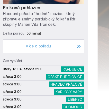
Folková pohlazení
Hudební pořad o "hodné" muzice, který
připravuje známý pardubický folkař a lídr
skupiny Marien Víťa Troníček.
Délka pořadu:
56 minut
Více o pořadu
Čas vysílání
úterý 18:04, středa 3:00
PARDUBICE
středa 3:00
ČESKÉ BUDĚJOVICE
středa 3:00
HRADEC KRÁLOVÉ
středa 3:00
KARLOVY VARY
středa 3:00
LIBEREC
středa 3:00
OLOMOUC