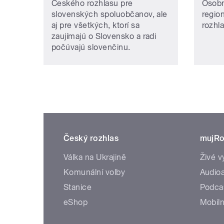
Českého rozhlasu pre
Osobn
slovenských spoluobčanov, ale
regio
aj pre všetkých, ktorí sa
rozhl
zaujímajú o Slovensko a radi
počúvajú slovenčinu.
Český rozhlas
mujRo
Válka na Ukrajině
Živé v
Komunální volby
Audioa
Stanice
Podca
eShop
Mobiln