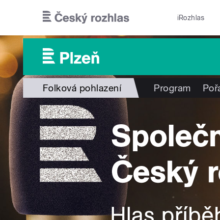
Přejít k hlavnímu obsahu
iRozhlas
Folková pohlazení
Program
Poř