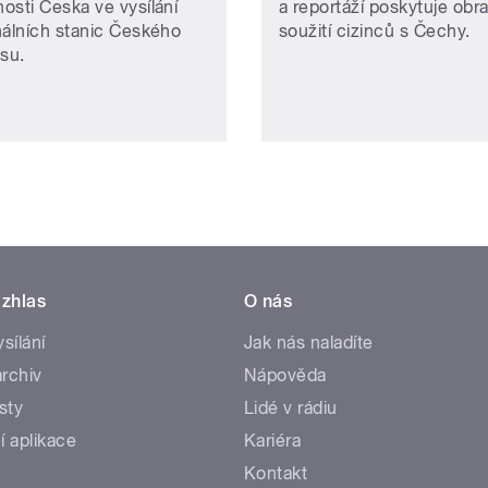
osti Česka ve vysílání
a reportáží poskytuje obr
nálních stanic Českého
soužití cizinců s Čechy.
asu.
zhlas
O nás
ysílání
Jak nás naladíte
rchiv
Nápověda
sty
Lidé v rádiu
í aplikace
Kariéra
Kontakt