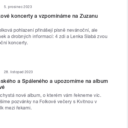
5. prosinec 2023
kové koncerty a vzpomínáme na Zuzanu
olková pohlazení přinášejí písně nevánoční, ale
k a drobných informací: 4 zdi a Lenka Slabá zvou
ční koncerty.
28. listopad 2023
ského a Spáleného a upozorníme na album
vé
chystá nové album, o kterém vám řekneme víc.
ášíme pozvánky na Folkové večery s Kvitnou v
olk mezi řekami.