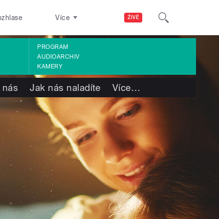
ozhlase
Více
ŽIVĚ
PROGRAM
AUDIOARCHIV
KAMERY
 nás
Jak nás naladíte
Více
…