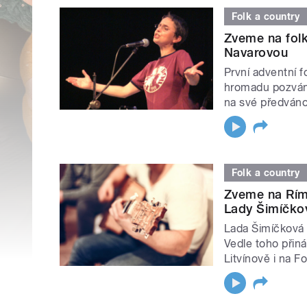
Folk a country
Zveme na fol
Navarovou
První adventní f
hromadu pozváne
na své předváno
Folk a country
Zveme na Rím
Lady Šimíčko
Lada Šimíčková 
Vedle toho přin
Litvínově i na F