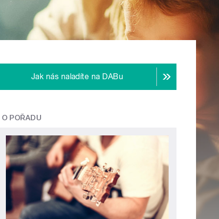
Jak nás naladíte na DABu
O POŘADU