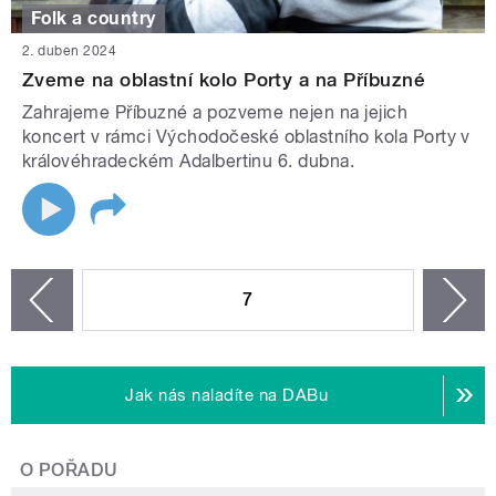
Folk a country
2. duben 2024
Zveme na oblastní kolo Porty a na Příbuzné
Zahrajeme Příbuzné a pozveme nejen na jejich
koncert v rámci Východočeské oblastního kola Porty v
královéhradeckém Adalbertinu 6. dubna.
STRÁNKY
7
n
zí
Jak nás naladíte na DABu
O POŘADU