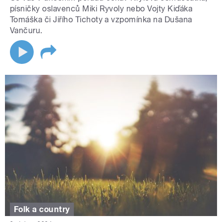
písničky oslavenců Miki Ryvoly nebo Vojty Kiďáka
Tomáška či Jiřího Tichoty a vzpomínka na Dušana
Vančuru.
Folk a country