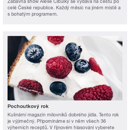
Zábavná show Aleše Cibulky se vydává na cestu po
celé České republice. Každý měsíc na jiném místě a
s bohatým programem.
Pochoutkový rok
Kulinární magazín milovníků dobrého jídla. Tento rok
je výjimečný. Připomínáme si v něm všech 36
výherních receptů. V říjnovém hlasování vyberete