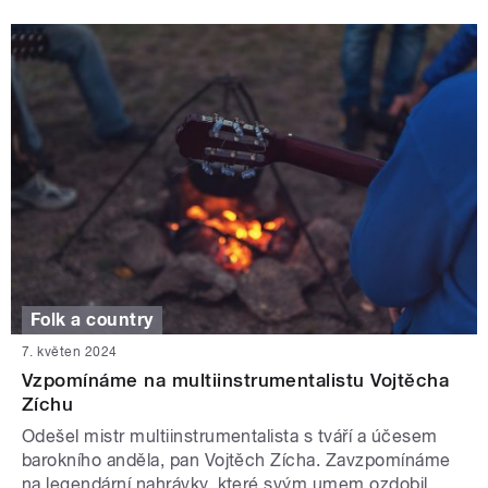
Folk a country
7. květen 2024
Vzpomínáme na multiinstrumentalistu Vojtěcha
Zíchu
Odešel mistr multiinstrumentalista s tváří a účesem
barokního anděla, pan Vojtěch Zícha. Zavzpomínáme
na legendární nahrávky, které svým umem ozdobil.