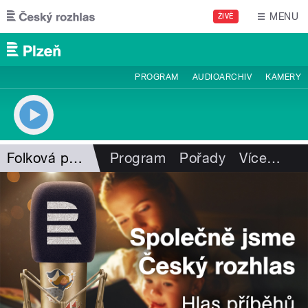
Přejít k hlavnímu obsahu
MENU
ŽIVĚ
PROGRAM
AUDIOARCHIV
KAMERY
Folková pohlazení
Program
Pořady
Více
…