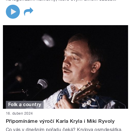
Folk a country
16. duben 2024
Připomínáme výročí Karla Kryla i Miki Ryvoly
Co vás v dnešním pořadu čeká? Krylova osmdesátka,