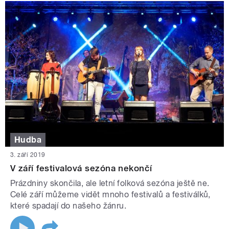
Hudba
3. září 2019
V září festivalová sezóna nekončí
Prázdniny skončila, ale letní folková sezóna ještě ne.
Celé září můžeme vidět mnoho festivalů a festiválků,
které spadají do našeho žánru.