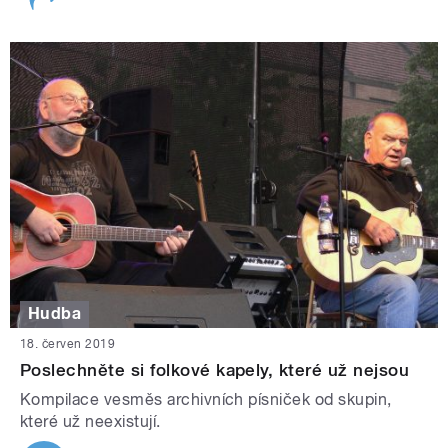
Hudba
18. červen 2019
Poslechněte si folkové kapely, které už nejsou
Kompilace vesměs archivních písniček od skupin,
které už neexistují.