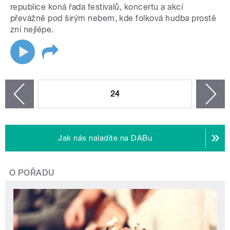
republice koná řada festivalů, koncertu a akcí
převážně pod širým nebem, kde folková hudba prostě
zní nejlépe.
STRÁNKY
24
n
zí
Jak nás naladíte na DABu
O POŘADU