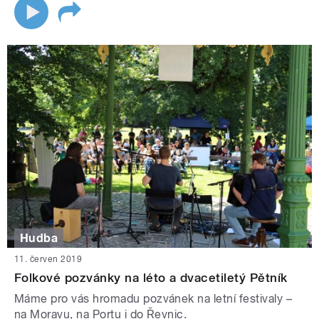
Hudba
11. červen 2019
Folkové pozvánky na léto a dvacetiletý Pětník
Máme pro vás hromadu pozvánek na letní festivaly –
na Moravu, na Portu i do Řevnic.