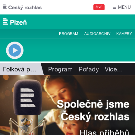
Přejít k hlavnímu obsahu
MENU
ŽIVĚ
PROGRAM
AUDIOARCHIV
KAMERY
Folková pohlazení
Program
Pořady
Více
…