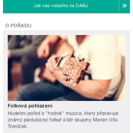
Jak nás naladíte na DABu
O POŘADU
Folková pohlazení
Hudební pořad o "hodné" muzice, který připravuje
známý pardubický folkař a lídr skupiny Marien Víťa
Troníček.