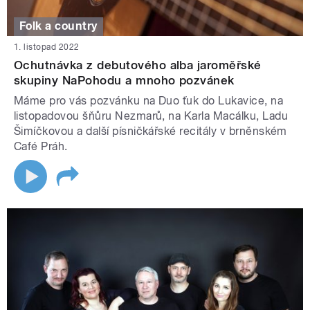
Folk a country
1. listopad 2022
Ochutnávka z debutového alba jaroměřské
skupiny NaPohodu a mnoho pozvánek
Máme pro vás pozvánku na Duo ťuk do Lukavice, na
listopadovou šňůru Nezmarů, na Karla Macálku, Ladu
Šimíčkovou a další písničkářské recitály v brněnském
Café Práh.