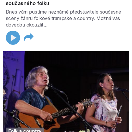
současného folku
Dnes vám pustíme neznámé představitele současné
scény žánru folkové trampské a country. Možná vás
dovedou okouzlit...
Folk a country