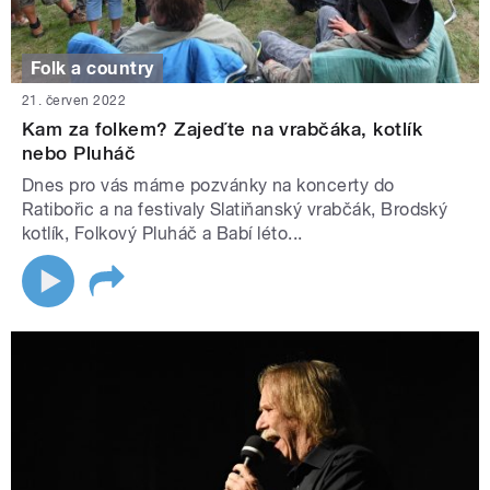
Folk a country
21. červen 2022
Kam za folkem? Zajeďte na vrabčáka, kotlík
nebo Pluháč
Dnes pro vás máme pozvánky na koncerty do
Ratibořic a na festivaly Slatiňanský vrabčák, Brodský
kotlík, Folkový Pluháč a Babí léto...