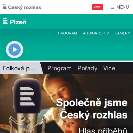
Přejít k hlavnímu obsahu
MENU
ŽIVĚ
PROGRAM
AUDIOARCHIV
KAMERY
Folková pohlazení
Program
Pořady
Více
…