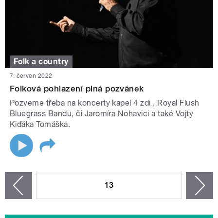
Folk a country
7. červen 2022
Folková pohlazení plná pozvánek
Pozveme třeba na koncerty kapel 4 zdi , Royal Flush
Bluegrass Bandu, či Jaromíra Nohavici a také Vojty
Kiďáka Tomáška.
STRÁNKY
13
n
zí