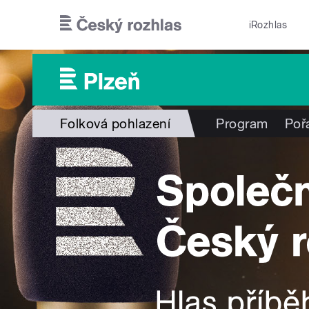
Přejít k hlavnímu obsahu
iRozhlas
Folková pohlazení
Program
Poř