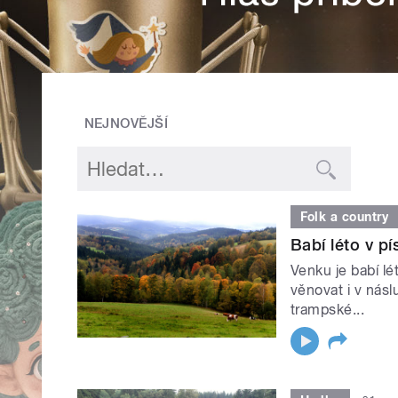
NEJNOVĚJŠÍ
Folk a country
Babí léto v p
Venku je babí lé
věnovat i v násl
trampské...