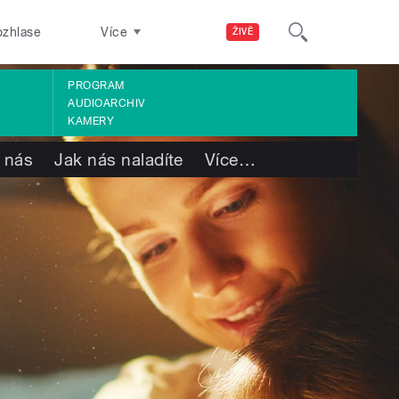
ozhlase
Více
ŽIVĚ
PROGRAM
AUDIOARCHIV
KAMERY
 nás
Jak nás naladíte
Více
…