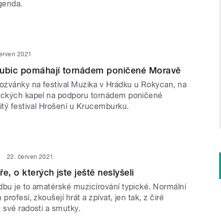
egenda.
červen 2021
dubic pomáhají tornádem poničené Moravě
zvánky na festival Muzika v Hrádku u Rokycan, na
ických kapel na podporu tornádem poničené
itý festival Hrošení u Krucemburku.
22. červen 2021
e, o kterých jste ještě neslyšeli
dbu je to amatérské muzicírování typické. Normální
profesí, zkoušejí hrát a zpívat, jen tak, z čiré
 své radosti a smutky.