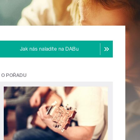
Jak nás naladíte na DABu
O POŘADU