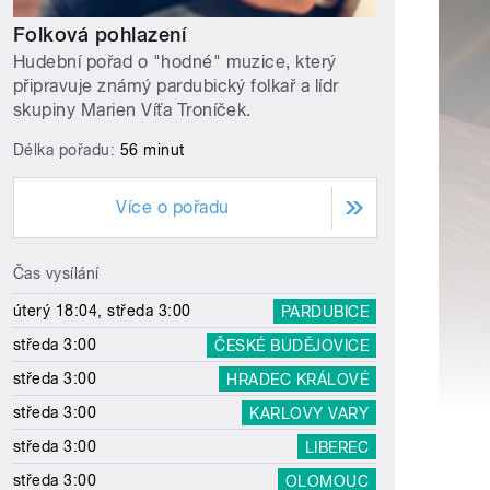
Folková pohlazení
Hudební pořad o "hodné" muzice, který
připravuje známý pardubický folkař a lídr
skupiny Marien Víťa Troníček.
Délka pořadu:
56 minut
Více o pořadu
Čas vysílání
úterý 18:04, středa 3:00
PARDUBICE
středa 3:00
ČESKÉ BUDĚJOVICE
středa 3:00
HRADEC KRÁLOVÉ
středa 3:00
KARLOVY VARY
středa 3:00
LIBEREC
středa 3:00
OLOMOUC