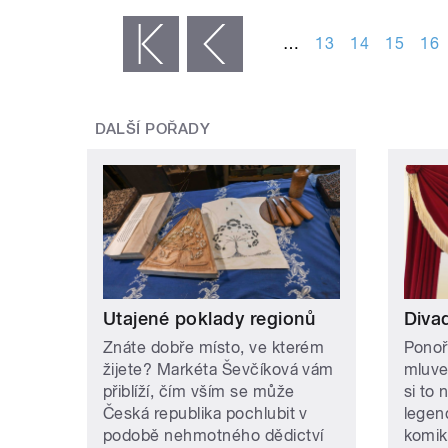
STRÁNKY
…
13
14
15
16
« první
‹ předchozí
DALŠÍ POŘADY
Utajené poklady regionů
Divad
Znáte dobře místo, ve kterém
Ponoř
žijete? Markéta Ševčíková vám
mluve
přiblíží, čím vším se může
si to 
Česká republika pochlubit v
legen
podobě nehmotného dědictví
komik