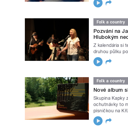
Folk a country
Pozvání na Ja
Hlubokým ne
Z kalendária si
druhou půlku po
Folk a country
Nové album sk
Skupina Kapky z
ochutnávky to m
písničkou na Kř