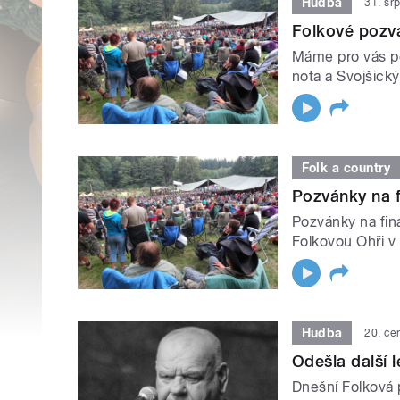
Hudba
31. sr
Folkové pozv
Máme pro vás po
nota a Svojšick
Folk a country
Pozvánky na f
Pozvánky na finá
Folkovou Ohři v
Hudba
20. če
Odešla další 
Dnešní Folková 