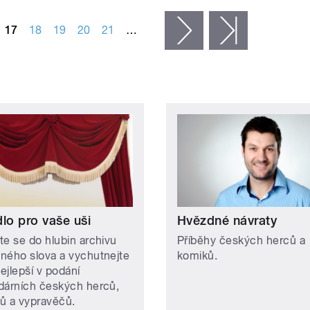
17
18
19
20
21
…
následující ›
poslední »
lo pro vaše uši
Hvězdné návraty
te se do hlubin archivu
Příběhy českých herců a
ného slova a vychutnejte
komiků.
nejlepší v podání
dárních českých herců,
ů a vypravěčů.