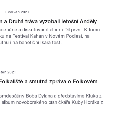
1. červen 2021
n a Druhá tráva vyzobali letošní Anděly
oceněné a diskutované album Díl první. K tomu
u na Festival Kahan v Novém Podlesí, na
nu i na benefiční Isara fest.
ěten 2021
Folkaliště a smutná zpráva o Folkovém
mdesátiny Boba Dylana a představíme Kluka z
é album novoborského písničkáře Kuby Horáka z