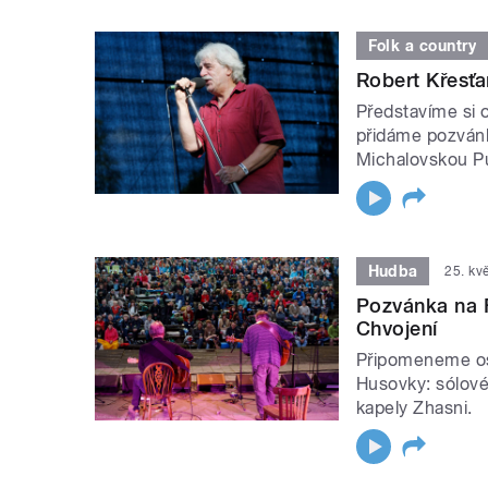
Folk a country
Robert Křesťa
Představíme si 
přidáme pozvánk
Michalovskou Put
Hudba
25. kv
Pozvánka na 
Chvojení
Připomeneme os
Husovky: sólov
kapely Zhasni.