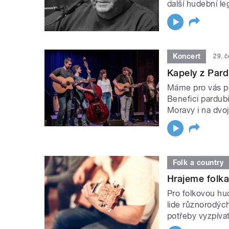
další hudební l
Koncert
29. 
Kapely z Par
Máme pro vás po
Benefici pardub
Moravy i na dvoj
Folk a country
Hrajeme folkař
Pro folkovou hu
lide různorodých 
potřeby vyzpívat