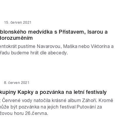
15. červen 2021
blonského medvídka s Přístavem, Isarou a
dorozuměním
 tentokrát pustíme Navarovou, Maška nebo Viktorína a
řadu budeme hrát dle abecedy.
8. červen 2021
upiny Kapky a pozvánka na letní festivaly
 Červené vody natočila krásné album Záhoří. Kromě
ůže být pozvánka na jejich festival Putování za
ížovou horu 26.června.