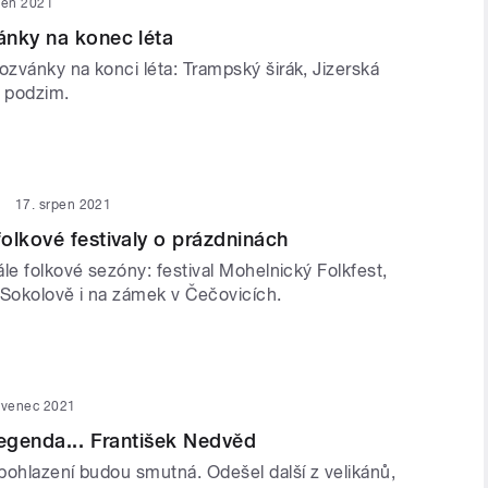
pen 2021
ánky na konec léta
zvánky na konci léta: Trampský širák, Jizerská
ý podzim.
17. srpen 2021
olkové festivaly o prázdninách
le folkové sezóny: festival Mohelnický Folkfest,
 Sokolově i na zámek v Čečovicích.
rvenec 2021
legenda... František Nedvěd
pohlazení budou smutná. Odešel další z velikánů,