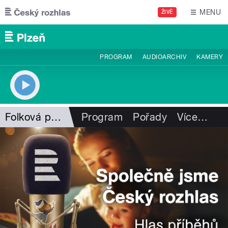
Přejít k hlavnímu obsahu
MENU
ŽIVĚ
PROGRAM
AUDIOARCHIV
KAMERY
Folková pohlazení
Program
Pořady
Více
…