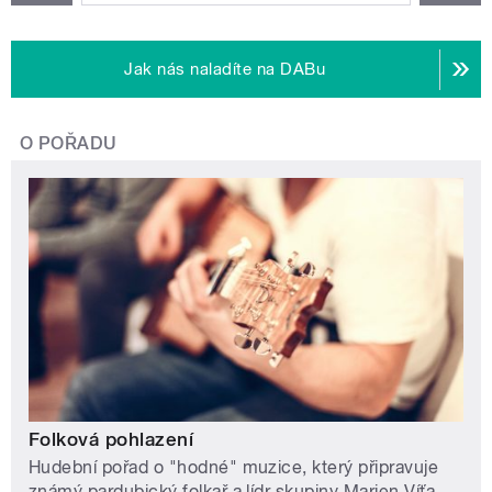
Jak nás naladíte na DABu
O POŘADU
Folková pohlazení
Hudební pořad o "hodné" muzice, který připravuje
známý pardubický folkař a lídr skupiny Marien Víťa