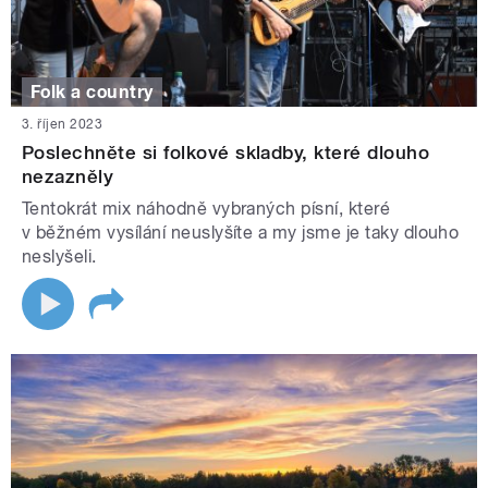
Folk a country
3. říjen 2023
Poslechněte si folkové skladby, které dlouho
nezazněly
Tentokrát mix náhodně vybraných písní, které
v běžném vysílání neuslyšíte a my jsme je taky dlouho
neslyšeli.