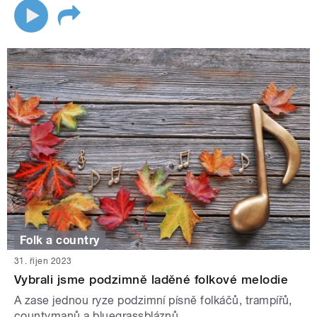
Folk a country
31. říjen 2023
Vybrali jsme podzimně laděné folkové melodie
A zase jednou ryze podzimní písně folkáčů, trampířů,
countymanů a bluegrassbláznů...