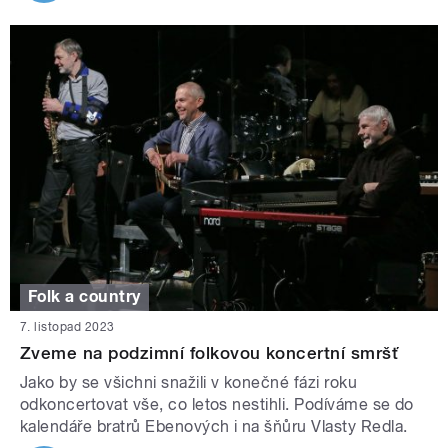
Folk a country
7. listopad 2023
Zveme na podzimní folkovou koncertní smršť
Jako by se všichni snažili v konečné fázi roku
odkoncertovat vše, co letos nestihli. Podíváme se do
kalendáře bratrů Ebenových i na šňůru Vlasty Redla.