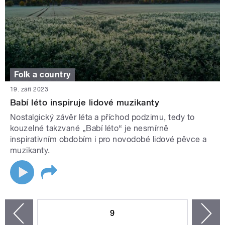
Folk a country
19. září 2023
Babí léto inspiruje lidové muzikanty
Nostalgický závěr léta a příchod podzimu, tedy to
kouzelné takzvané „Babí léto“ je nesmírně
inspirativním obdobím i pro novodobé lidové pěvce a
muzikanty.
STRÁNKY
9
n
zí