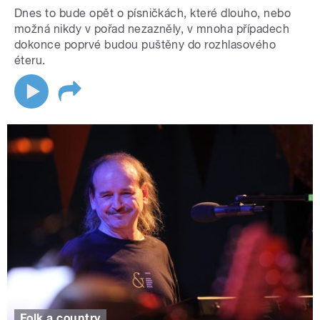
Dnes to bude opět o písničkách, které dlouho, nebo
možná nikdy v pořad nezazněly, v mnoha případech
dokonce poprvé budou puštěny do rozhlasového
éteru.
Folk a country