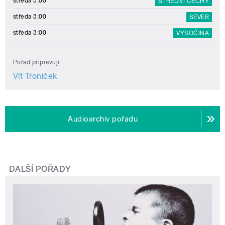
středa 3:00
STŘEDNÍ ČECHY
středa 3:00
SEVER
středa 3:00
VYSOČINA
Pořad připravují
Vít Troníček
Audioarchiv pořadu
DALŠÍ POŘADY