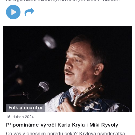
Folk a country
16. duben 2024
Připomínáme výročí Karla Kryla i Miki Ryvoly
Co vás v dnešním pořadu čeká? Krylova osmdesátka,