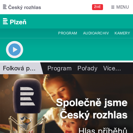
Přejít k hlavnímu obsahu
MENU
ŽIVĚ
PROGRAM
AUDIOARCHIV
KAMERY
Folková pohlazení
Program
Pořady
Více
…