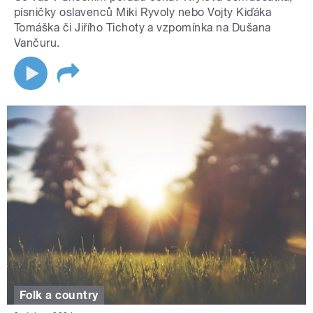
písničky oslavenců Miki Ryvoly nebo Vojty Kiďáka
Tomáška či Jiřího Tichoty a vzpomínka na Dušana
Vančuru.
Folk a country