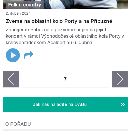
Folk a country
2. duben 2024
Zveme na oblastní kolo Porty a na Příbuzné
Zahrajeme Příbuzné a pozveme nejen na jejich
koncert v rámci Východočeské oblastního kola Porty v
královéhradeckém Adalbertinu 6. dubna.
STRÁNKY
7
n
zí
Jak nás naladíte na DABu
O POŘADU