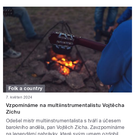
Folk a country
7. květen 2024
Vzpomínáme na multiinstrumentalistu Vojtěcha
Zíchu
Odešel mistr multiinstrumentalista s tváří a účesem
barokního anděla, pan Vojtěch Zícha. Zavzpomínáme
na legendární nahrávky, které svým umem ozdobil.