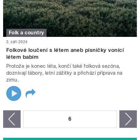
Folk a country
3. září 2024
Folkové loučení s létem aneb písničky vonící
létem babím
Protože je konec léta, končí také folková sezóna,
doznívají tábory, letní zážitky a přichází příprava na
zimu.
STRÁNKY
6
n
zí