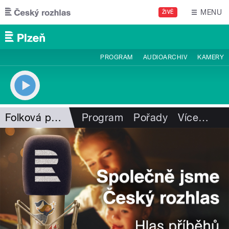
Přejít k hlavnímu obsahu
MENU
ŽIVĚ
PROGRAM
AUDIOARCHIV
KAMERY
Folková pohlazení
Program
Pořady
Více
…