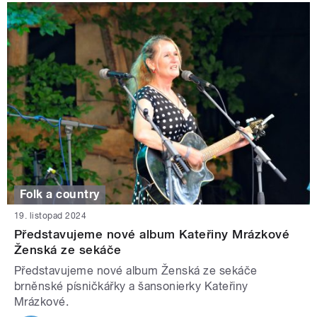
Folk a country
19. listopad 2024
Představujeme nové album Kateřiny Mrázkové
Ženská ze sekáče
Představujeme nové album Ženská ze sekáče
brněnské písničkářky a šansonierky Kateřiny
Mrázkové.