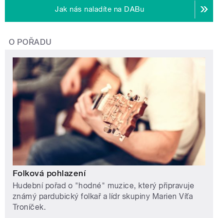
Jak nás naladíte na DABu
O POŘADU
Folková pohlazení
Hudební pořad o "hodné" muzice, který připravuje
známý pardubický folkař a lídr skupiny Marien Víťa
Troníček.