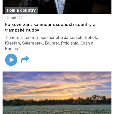
Folk a country
10. září 2024
Folkové září: kalendář osobností country a
trampské hudby
Tipnete si, co mají společného Janoušek, Bobek,
Křesťan, Šelemberk, Brümer, Pololáník, Cash a
Kadlec?