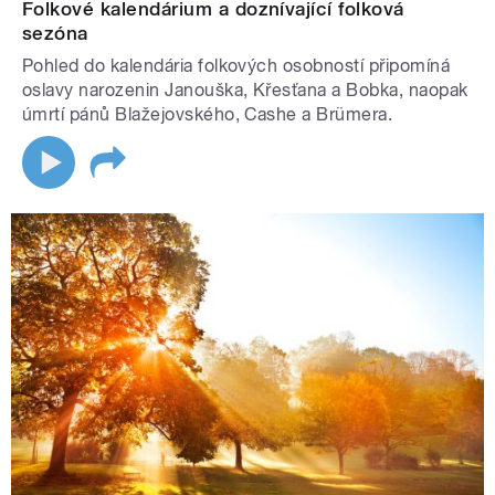
Folkové kalendárium a doznívající folková
sezóna
Pohled do kalendária folkových osobností připomíná
oslavy narozenin Janouška, Křesťana a Bobka, naopak
úmrtí pánů Blažejovského, Cashe a Brümera.