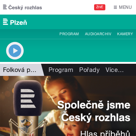
Přejít k hlavnímu obsahu
MENU
ŽIVĚ
PROGRAM
AUDIOARCHIV
KAMERY
Folková pohlazení
Program
Pořady
Více
…