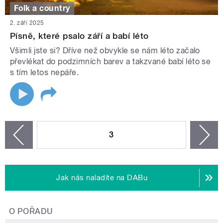
Folk a country
2. září 2025
Písně, které psalo září a babí léto
Všimli jste si? Dříve než obvykle se nám léto začalo
převlékat do podzimních barev a takzvané babí léto se
s tím letos nepáře.
STRÁNKY
3
n
zí
Jak nás naladíte na DABu
O POŘADU