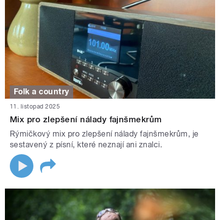
Folk a country
11. listopad 2025
Mix pro zlepšení nálady fajnšmekrům
Rýmičkový mix pro zlepšení nálady fajnšmekrům, je
sestavený z písní, které neznají ani znalci.