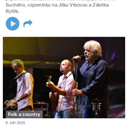
Suchého, vzpomínku na Jitku Vrbovou a Zdeňka
Rytíře.
Folk a country
9. září 2025