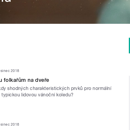
osinec 2018
u folkařům na dveře
ěkdy shodných charakteristických prvků pro normální
a typickou lidovou vánoční koledu?
osinec 2018