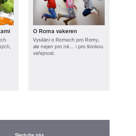
kami
O Roma vakeren
ých
Vysílání o Romech pro Romy,
kých,
ale nejen pro ně… i pro širokou
veřejnost.
Sledujte nás