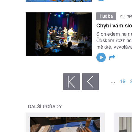
Hudba
30. ří
Chybí vám slo
S ohledem na ne
Českém rozhlase
měkké, vyvoláva
STRÁNKY
…
19
« první
‹ předchozí
DALŠÍ POŘADY