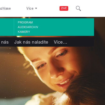
ozhlase
Více
ŽIVĚ
PROGRAM
AUDIOARCHIV
KAMERY
 nás
Jak nás naladíte
Více
…