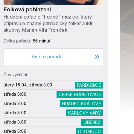
Folková pohlazení
Hudební pořad o "hodné" muzice, který
připravuje známý pardubický folkař a lídr
skupiny Marien Víťa Troníček.
Délka pořadu:
56 minut
Více o pořadu
Čas vysílání
úterý 18:04, středa 3:00
PARDUBICE
středa 3:00
ČESKÉ BUDĚJOVICE
středa 3:00
HRADEC KRÁLOVÉ
středa 3:00
KARLOVY VARY
středa 3:00
LIBEREC
středa 3:00
OLOMOUC