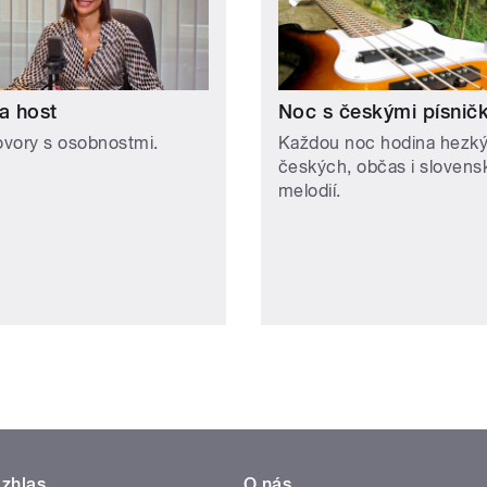
a host
Noc s českými písnič
vory s osobnostmi.
Každou noc hodina hezk
českých, občas i slovens
melodií.
zhlas
O nás