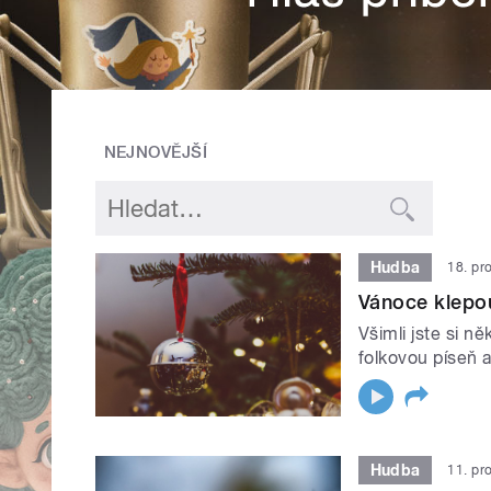
NEJNOVĚJŠÍ
Hudba
18. pr
Vánoce klepo
Všimli jste si n
folkovou píseň 
Hudba
11. pr