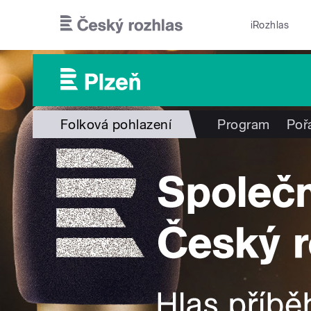
Přejít k hlavnímu obsahu
iRozhlas
Folková pohlazení
Program
Poř