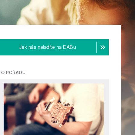
Jak nás naladíte na DABu
O POŘADU