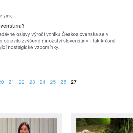
jen 2018
venština?
dávné oslavy výročí vzniku Československa se v
 objevilo zvýšené množství slovenštiny - tak krásně
jící nostalgické vzpomínky.
20
21
22
23
24
25
26
27