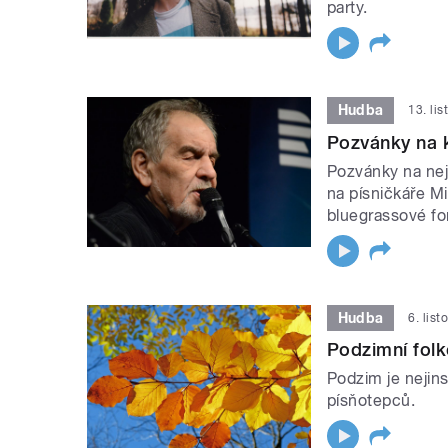
party.
Hudba
13. li
Pozvánky na 
Pozvánky na nej
na písničkáře Mi
bluegrassové fo
Hudba
6. lis
Podzimní fol
Podzim je nejins
písňotepců.