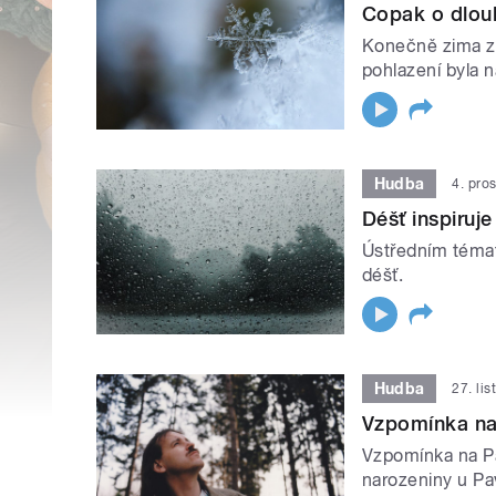
Copak o dlouh
Konečně zima zač
pohlazení byla n
Hudba
4. pro
Déšť inspiruje
Ústředním témat
déšť.
Hudba
27. li
Vzpomínka na
Vzpomínka na P
narozeniny u Pa