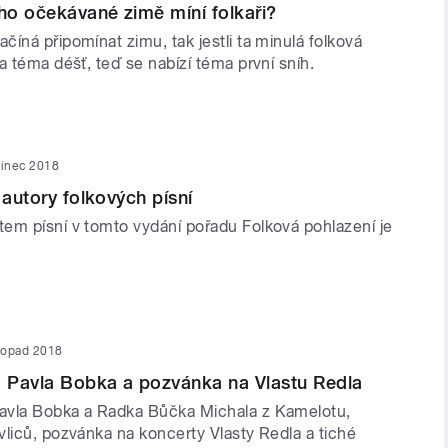
o očekávané zimě míní folkaři?
íná připomínat zimu, tak jestli ta minulá folková
a téma déšť, teď se nabízí téma první sníh.
sinec 2018
 autory folkových písní
em písní v tomto vydání pořadu Folková pohlazení je
stopad 2018
 Pavla Bobka a pozvánka na Vlastu Redla
avla Bobka a Radka Bůčka Michala z Kamelotu,
vliců, pozvánka na koncerty Vlasty Redla a tiché