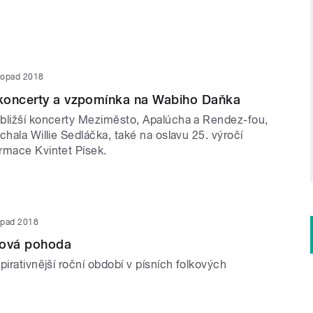
stopad 2018
koncerty a vzpomínka na Wabiho Daňka
bližší koncerty Meziměsto, Apalúcha a Rendez-fou,
chala Willie Sedláčka, také na oslavu 25. výročí
rmace Kvintet Písek.
topad 2018
ková pohoda
pirativnější roční období v písních folkových