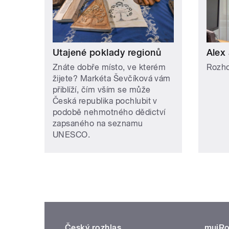
Utajené poklady regionů
Alex 
Znáte dobře místo, ve kterém
Rozho
žijete? Markéta Ševčíková vám
přiblíží, čím vším se může
Česká republika pochlubit v
podobě nehmotného dědictví
zapsaného na seznamu
UNESCO.
Český rozhlas
mujRo