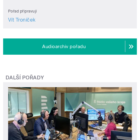
Pořad připravují
Vít Troníček
Audioarchiv pořadu
DALŠÍ POŘADY