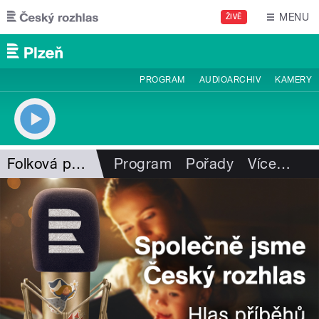
Přejít k hlavnímu obsahu
MENU
ŽIVĚ
PROGRAM
AUDIOARCHIV
KAMERY
Folková pohlazení
Program
Pořady
Více
…