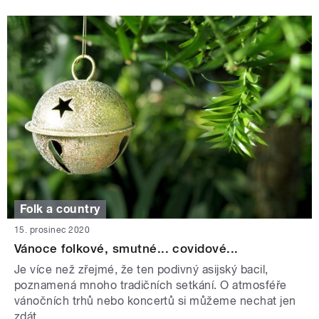
Folk a country
15. prosinec 2020
Vánoce folkové, smutné... covidové...
Je více než zřejmé, že ten podivný asijský bacil,
poznamená mnoho tradičních setkání. O atmosféře
vánočních trhů nebo koncertů si můžeme nechat jen
zdát.