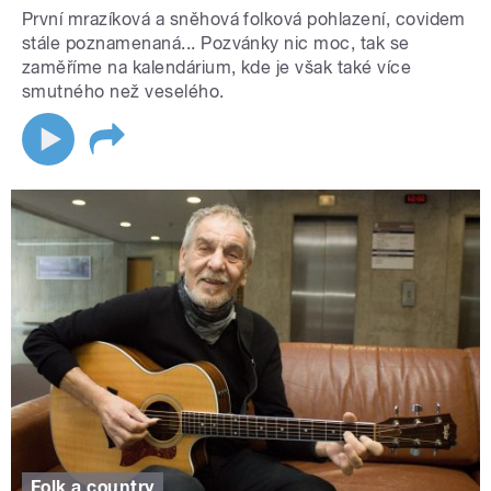
První mrazíková a sněhová folková pohlazení, covidem
stále poznamenaná... Pozvánky nic moc, tak se
zaměříme na kalendárium, kde je však také více
smutného než veselého.
Folk a country