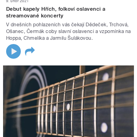
9. únor 2021
Debut kapely Hřích, folkoví oslavenci a
streamované koncerty
V dnešních pohlazeních vás čekají Dědeček, Trchová,
Ošanec, Čermák coby slavní oslavenci a vzpomínka na
Hoppa, Chmelíka a Jarmilu Šulákovou.