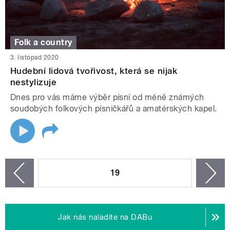
Folk a country
3. listopad 2020
Hudební lidová tvořivost, která se nijak
nestylizuje
Dnes pro vás máme výběr písní od méně známých
soudobých folkových písničkářů a amatérských kapel.
STRÁNKY
19
n
zí
Jak nás naladíte na DABu