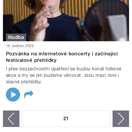
Hudba
19. květen 2020
Pozvánka na internetové koncerty i začínající
festivalové přehlídky
I přes bezpečnostní opatření se budou konat folkové
akce a my se jim budeme věnovat. Jsou mezi nimi i
slavné přehlídky.
STRÁNKY
21
n
zí