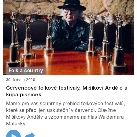
Folk a country
30. červen 2020
Červencové folkové festivaly, Mišíkovi Andělé a
kupa písniček
Máme pro vás souhrnný přehled folkových festivalů,
které se přeci jen uskuteční v červenci. Olavíme
Mišíkovy Anděly a vzpomeneme na hlas Waldemara
Matušky.