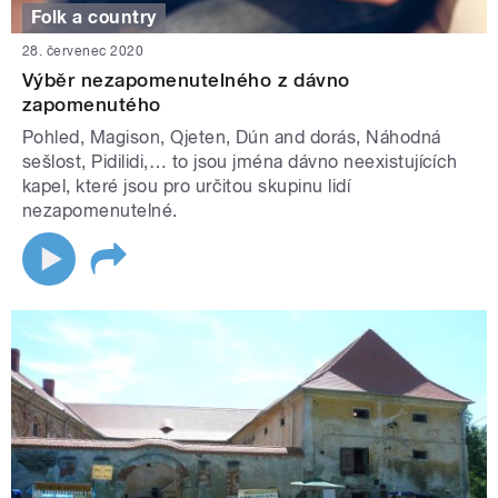
Folk a country
28. červenec 2020
Výběr nezapomenutelného z dávno
zapomenutého
Pohled, Magison, Qjeten, Dún and dorás, Náhodná
sešlost, Pidilidi,… to jsou jména dávno neexistujících
kapel, které jsou pro určitou skupinu lidí
nezapomenutelné.