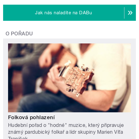
Jak nás naladíte na DABu
O POŘADU
Folková pohlazení
Hudební pořad o "hodné" muzice, který připravuje
známý pardubický folkař a lídr skupiny Marien Víťa
Troníček.