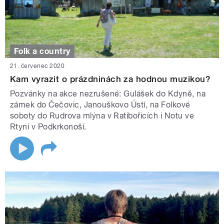
Folk a country
21. červenec 2020
Kam vyrazit o prázdninách za hodnou muzikou?
Pozvánky na akce nezrušené: Gulášek do Kdyně, na
zámek do Čečovic, Janouškovo Ústí, na Folkové
soboty do Rudrova mlýna v Ratibořicích i Notu ve
Rtyni v Podkrkonoší.