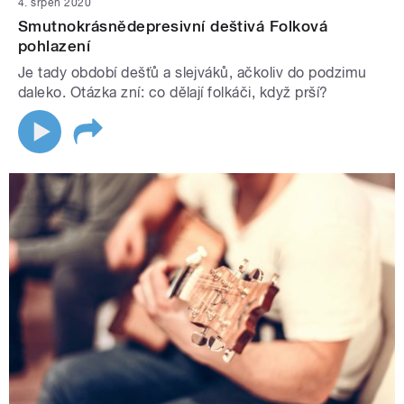
4. srpen 2020
Smutnokrásnědepresivní deštivá Folková
pohlazení
Je tady období dešťů a slejváků, ačkoliv do podzimu
daleko. Otázka zní: co dělají folkáči, když prší?