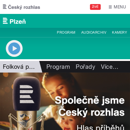
Přejít k hlavnímu obsahu
MENU
ŽIVĚ
PROGRAM
AUDIOARCHIV
KAMERY
Folková pohlazení
Program
Pořady
Více
…