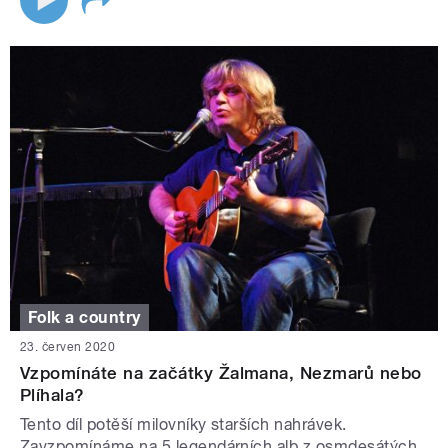
Folk a country
23. červen 2020
Vzpomínáte na začátky Žalmana, Nezmarů nebo
Plíhala?
Tento díl potěší milovníky starších nahrávek.
Zavzpomínáme na 5 legendárních alb z osmdesátých