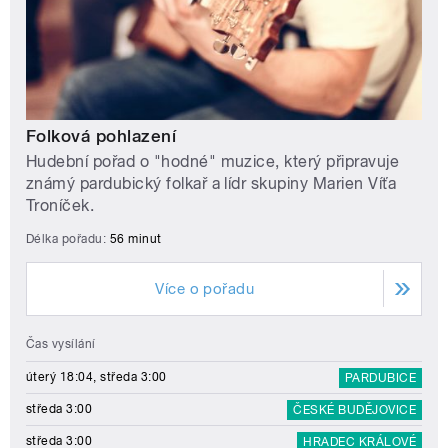
Folková pohlazení
Hudební pořad o "hodné" muzice, který připravuje
známý pardubický folkař a lídr skupiny Marien Víťa
Troníček.
Délka pořadu:
56 minut
Více o pořadu
Čas vysílání
úterý 18:04, středa 3:00
PARDUBICE
středa 3:00
ČESKÉ BUDĚJOVICE
středa 3:00
HRADEC KRÁLOVÉ