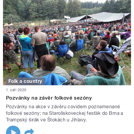
Folk a country
1. září 2020
Pozvánky na závěr folkové sezóny
Pozvánky na akce v závěru covidem poznamenané
folkové sezóny: na Starolískoveckej fesťák do Brna a
Trampský širák ve Štokách u Jihlavy.