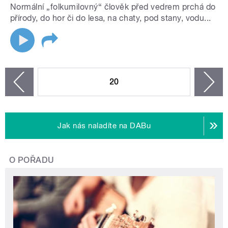
Normální „folkumilovný“ člověk před vedrem prchá do
přírody, do hor či do lesa, na chaty, pod stany, vodu...
STRÁNKY
20
n
zí
Jak nás naladíte na DABu
O POŘADU