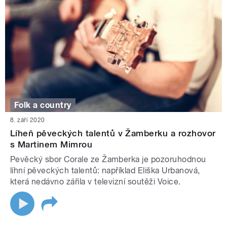
Folk a country
8. září 2020
Líheň pěveckých talentů v Žamberku a rozhovor
s Martinem Mimrou
Pevěcký sbor Corale ze Žamberka je pozoruhodnou
líhní pěveckých talentů: například Eliška Urbanová,
která nedávno zářila v televizní soutěži Voice.