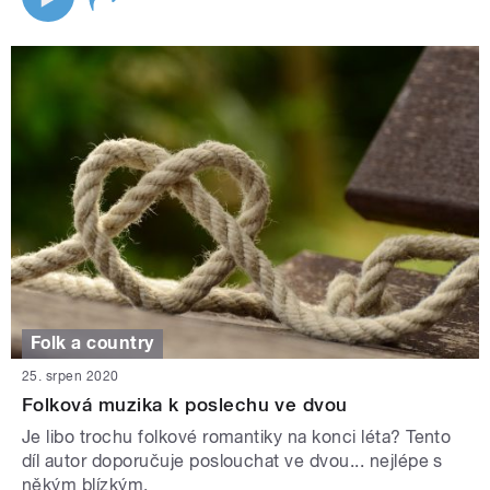
Folk a country
25. srpen 2020
Folková muzika k poslechu ve dvou
Je libo trochu folkové romantiky na konci léta? Tento
díl autor doporučuje poslouchat ve dvou... nejlépe s
někým blízkým.