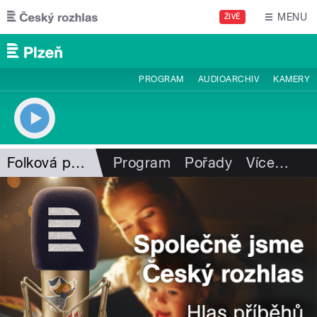
Přejít k hlavnímu obsahu
MENU
ŽIVĚ
PROGRAM
AUDIOARCHIV
KAMERY
Folková pohlazení
Program
Pořady
Více
…