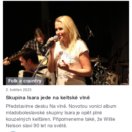
Folk a country
2. květen 2023
Skupina Isara jede na keltské vlně
Představíme desku Na vlně. Novotou vonící album
mladoboleslavské skupiny Isara je opět plné
kouzelných kelťáren. Připomeneme také, že Willie
Nelson slaví 90 let na světě.