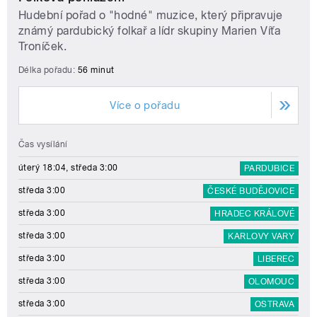
Hudební pořad o "hodné" muzice, který připravuje
známý pardubický folkař a lídr skupiny Marien Víťa
Troníček.
Délka pořadu:
56 minut
Více o pořadu
Čas vysílání
úterý 18:04, středa 3:00
PARDUBICE
středa 3:00
ČESKÉ BUDĚJOVICE
středa 3:00
HRADEC KRÁLOVÉ
středa 3:00
KARLOVY VARY
středa 3:00
LIBEREC
středa 3:00
OLOMOUC
středa 3:00
OSTRAVA