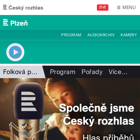
Přejít k hlavnímu obsahu
MENU
ŽIVĚ
PROGRAM
AUDIOARCHIV
KAMERY
Folková pohlazení
Program
Pořady
Více
…