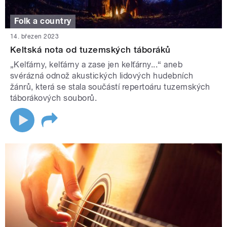
Folk a country
14. březen 2023
Keltská nota od tuzemských táboráků
„Kelťárny, kelťárny a zase jen kelťárny...“ aneb
svérázná odnož akustických lidových hudebních
žánrů, která se stala součástí repertoáru tuzemských
táborákových souborů.