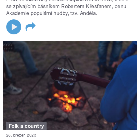
se zpívajícím básníkem Robertem Křesťanem, cenu
Akademie populární hudby, tzv. Anděla.
Folk a country
28. březen 2023