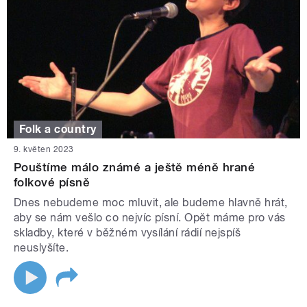
Folk a country
9. květen 2023
Pouštíme málo známé a ještě méně hrané
folkové písně
Dnes nebudeme moc mluvit, ale budeme hlavně hrát,
aby se nám vešlo co nejvíc písní. Opět máme pro vás
skladby, které v běžném vysílání rádií nejspíš
neuslyšíte.