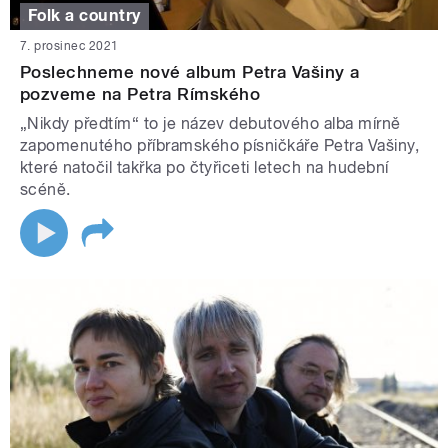
Folk a country
7. prosinec 2021
Poslechneme nové album Petra Vašiny a
pozveme na Petra Rímského
„Nikdy předtím“ to je název debutového alba mírně
zapomenutého příbramského písničkáře Petra Vašiny,
které natočil takřka po čtyřiceti letech na hudební
scéně.