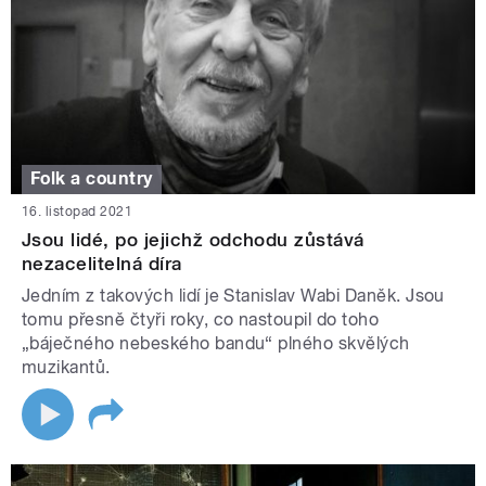
Folk a country
16. listopad 2021
Jsou lidé, po jejichž odchodu zůstává
nezacelitelná díra
Jedním z takových lidí je Stanislav Wabi Daněk. Jsou
tomu přesně čtyři roky, co nastoupil do toho
„báječného nebeského bandu“ plného skvělých
muzikantů.