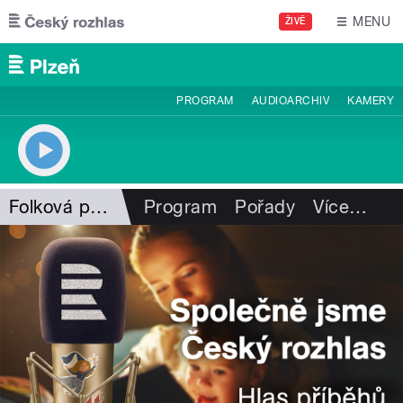
Přejít k hlavnímu obsahu
MENU
ŽIVĚ
PROGRAM
AUDIOARCHIV
KAMERY
Folková pohlazení
Program
Pořady
Více
…