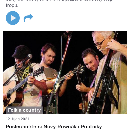
tropu.
Folk a country
12. říjen 2021
Poslechněte si Nový Rownák i Poutníky