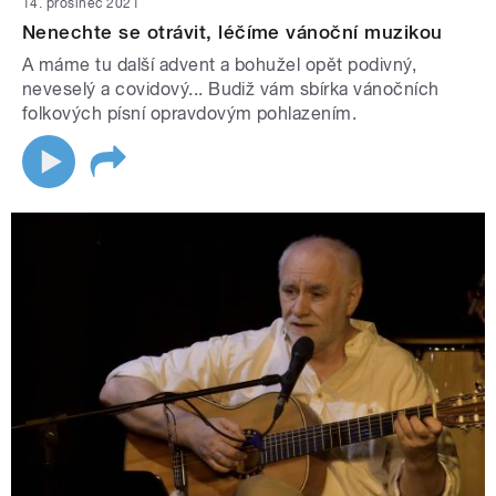
14. prosinec 2021
Nenechte se otrávit, léčíme vánoční muzikou
A máme tu další advent a bohužel opět podivný,
neveselý a covidový... Budiž vám sbírka vánočních
folkových písní opravdovým pohlazením.