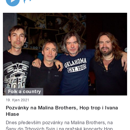
Folk a country
19. říjen 2021
Pozvánky na Malina Brothers, Hop trop i Ivana
Hlase
Dnes především pozvánky na Malina Brothers, na
Śany do Trhových Svin i na pražské koncerty Hop