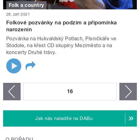
Folk a country
28. září 2021
Folkové pozvánky na podzim a připomínka
narozenin
Pozvánka na Hukvaldský Potlach, Písničkáře ve
Stodole, na křest CD skupiny Meziměsto a na
koncerty Druhé trávy.
STRÁNKY
16
n
zí
Jak nás naladíte na DABu
O POŘADU