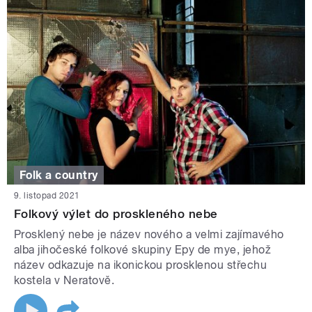
Folk a country
9. listopad 2021
Folkový výlet do proskleného nebe
Prosklený nebe je název nového a velmi zajímavého
alba jihočeské folkové skupiny Epy de mye, jehož
název odkazuje na ikonickou prosklenou střechu
kostela v Neratově.