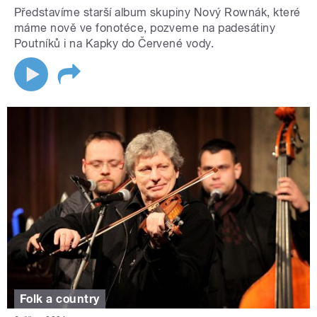
Představíme starší album skupiny Nový Rownák, které
máme nově ve fonotéce, pozveme na padesátiny
Poutníků i na Kapky do Červené vody.
Folk a country