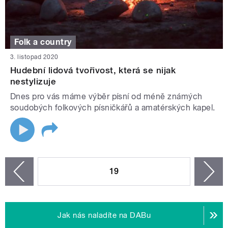
Folk a country
3. listopad 2020
Hudební lidová tvořivost, která se nijak
nestylizuje
Dnes pro vás máme výběr písní od méně známých
soudobých folkových písničkářů a amatérských kapel.
STRÁNKY
19
n
zí
Jak nás naladíte na DABu