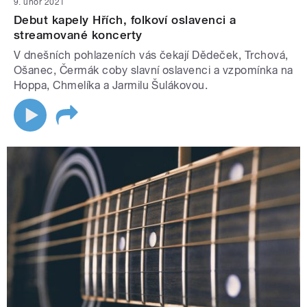
9. únor 2021
Debut kapely Hřích, folkoví oslavenci a
streamované koncerty
V dnešních pohlazeních vás čekají Dědeček, Trchová,
Ošanec, Čermák coby slavní oslavenci a vzpomínka na
Hoppa, Chmelíka a Jarmilu Šulákovou.