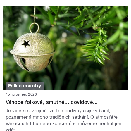
Folk a country
15. prosinec 2020
Vánoce folkové, smutné... covidové...
Je více než zřejmé, že ten podivný asijský bacil,
poznamená mnoho tradičních setkání. O atmosféře
vánočních trhů nebo koncertů si můžeme nechat jen
zdát.