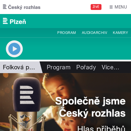
Přejít k hlavnímu obsahu
MENU
ŽIVĚ
PROGRAM
AUDIOARCHIV
KAMERY
Folková pohlazení
Program
Pořady
Více
…