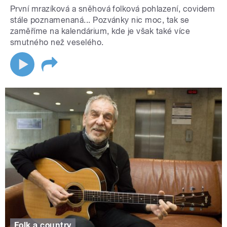
První mrazíková a sněhová folková pohlazení, covidem
stále poznamenaná... Pozvánky nic moc, tak se
zaměříme na kalendárium, kde je však také více
smutného než veselého.
Folk a country