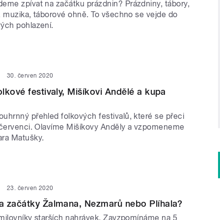
eme zpívat na začátku prázdnin? Prázdniny, tábory,
y, muzika, táborové ohně. To všechno se vejde do
ých pohlazení.
30. červen 2020
lkové festivaly, Mišíkovi Andělé a kupa
uhrnný přehled folkových festivalů, které se přeci
 červenci. Olavíme Mišíkovy Anděly a vzpomeneme
ara Matušky.
23. červen 2020
a začátky Žalmana, Nezmarů nebo Plíhala?
í milovníky starších nahrávek. Zavzpomínáme na 5