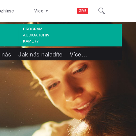
ozhlase
Více
ŽIVĚ
PROGRAM
AUDIOARCHIV
KAMERY
 nás
Jak nás naladíte
Více
…