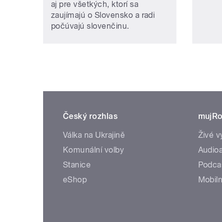
aj pre všetkých, ktorí sa
zaujímajú o Slovensko a radi
počúvajú slovenčinu.
Český rozhlas
mujRo
Válka na Ukrajině
Živé v
Komunální volby
Audioa
Stanice
Podca
eShop
Mobiln