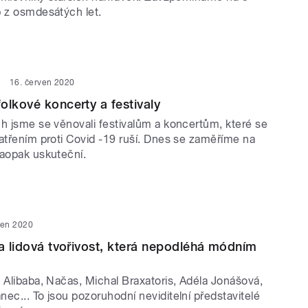
b z osmdesátých let.
16. červen 2020
olkové koncerty a festivaly
ch jsme se věnovali festivalům a koncertům, které se
patřením proti Covid -19 ruší. Dnes se zaměříme na
naopak uskuteční.
ven 2020
 a lidová tvořivost, která nepodléhá módním
 Alibaba, Načas, Michal Braxatoris, Adéla Jonášová,
ec... To jsou pozoruhodní neviditelní představitelé