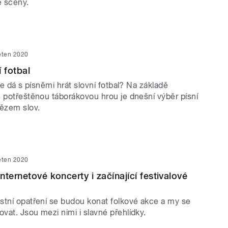
é scény.
ěten 2020
 fotbal
 se dá s písněmi hrát slovní fotbal? Na základě
u potřeštěnou táborákovou hrou je dnešní výběr písní
tězem slov.
ěten 2020
ternetové koncerty i začínající festivalové
stní opatření se budou konat folkové akce a my se
at. Jsou mezi nimi i slavné přehlídky.