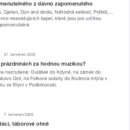
menutelného z dávno zapomenutého
, Qjeten, Dún and dorás, Náhodná sešlost, Pidilidi,…
vno neexistujících kapel, které jsou pro určitou
zapomenutelné.
21. červenec 2020
o prázdninách za hodnou muzikou?
ce nezrušené: Gulášek do Kdyně, na zámek do
kovo Ústí, na Folkové soboty do Rudrova mlýna v
otu ve Rtyni v Podkrkonoší.
7. červenec 2020
dáci, táborové ohně