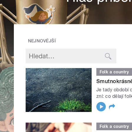
NEJNOVĚJŠÍ
Folk a country
Smutnokrásněd
Je tady období 
zní: co dělají fo
Folk a country