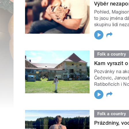
Výběr nezapo
Pohled, Magison
to jsou jména dá
skupinu lidí ne
Folk a country
Kam vyrazit 
Pozvánky na ak
Čečovic, Janouš
Ratibořicích i N
Folk a country
Prázdniny, vo