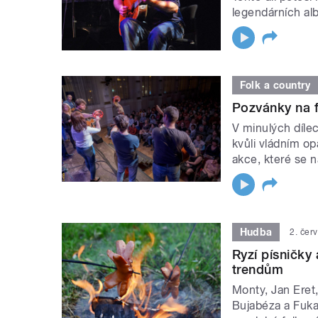
legendárních al
Folk a country
Pozvánky na f
V minulých díle
kvůli vládním o
akce, které se 
Hudba
2. čer
Ryzí písničky
trendům
Monty, Jan Eret,
Bujabéza a Fukan