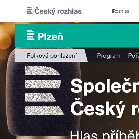
Přejít k hlavnímu obsahu
iRozhlas
Folková pohlazení
Program
Poř