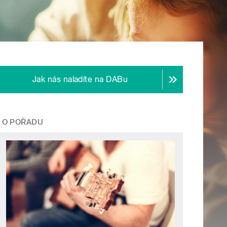
Jak nás naladíte na DABu
O POŘADU