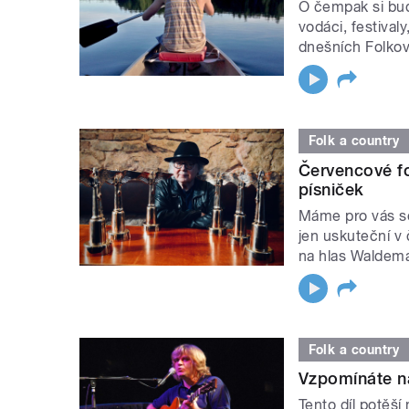
O čempak si bud
vodáci, festival
dnešních Folkov
Folk a country
Červencové fo
písniček
Máme pro vás so
jen uskuteční v
na hlas Waldem
Folk a country
Vzpomínáte n
Tento díl potěš