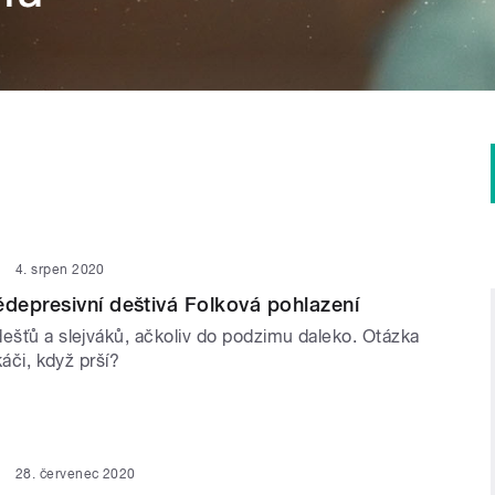
4. srpen 2020
epresivní deštivá Folková pohlazení
dešťů a slejváků, ačkoliv do podzimu daleko. Otázka
lkáči, když prší?
28. červenec 2020