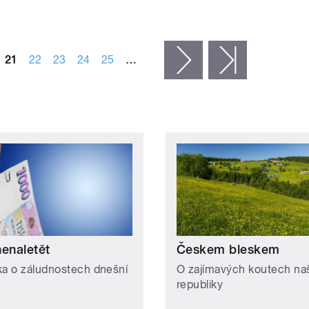
21
22
23
24
25
…
následující ›
poslední »
nenaletět
Českem bleskem
ka o záludnostech dnešní
O zajímavých koutech naš
republiky