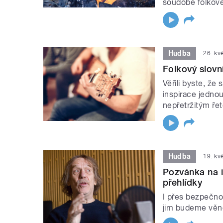
soudobé folkov
Hudba
26. kv
Folkový slovní
Věřili byste, že
inspirace jedno
nepřetržitým ře
Hudba
19. kv
Pozvánka na in
přehlídky
I přes bezpečno
jim budeme věnov