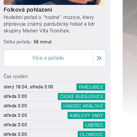
Folková pohlazení
Hudební pořad o "hodné" muzice, který
připravuje známý pardubický folkař a lídr
skupiny Marien Víťa Troníček.
Délka pořadu:
56 minut
Více o pořadu
Čas vysílání
úterý 18:04, středa 3:00
PARDUBICE
středa 3:00
ČESKÉ BUDĚJOVICE
středa 3:00
HRADEC KRÁLOVÉ
středa 3:00
KARLOVY VARY
středa 3:00
LIBEREC
středa 3:00
OLOMOUC