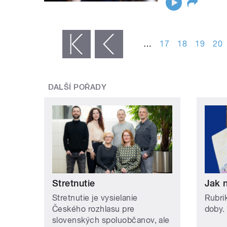
STRÁNKY
…
17
18
19
20
« první
‹ předchozí
DALŠÍ POŘADY
Stretnutie
Jak 
Stretnutie je vysielanie
Rubri
Českého rozhlasu pre
doby.
slovenských spoluobčanov, ale