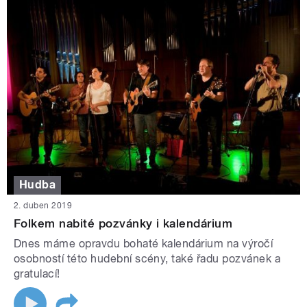
Hudba
2. duben 2019
Folkem nabité pozvánky i kalendárium
Dnes máme opravdu bohaté kalendárium na výročí
osobností této hudební scény, také řadu pozvánek a
gratulací!