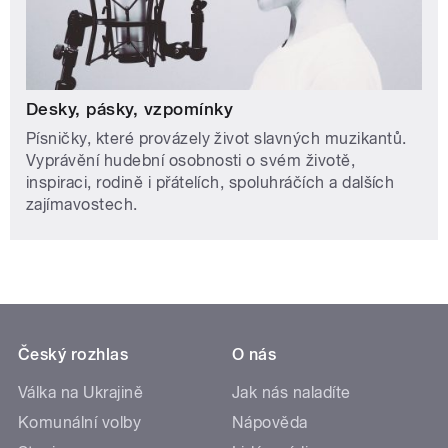
Desky, pásky, vzpomínky
Písničky, které provázely život slavných muzikantů.
Vyprávění hudební osobnosti o svém životě,
inspiraci, rodině i přátelích, spoluhráčích a dalších
zajímavostech.
Český rozhlas
O nás
Válka na Ukrajině
Jak nás naladíte
Komunální volby
Nápověda