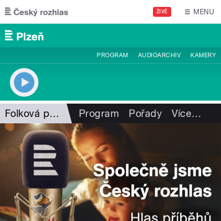
Přejít k hlavnímu obsahu
MENU
ŽIVĚ
PROGRAM
AUDIOARCHIV
KAMERY
Folková pohlazení
Program
Pořady
Více
…