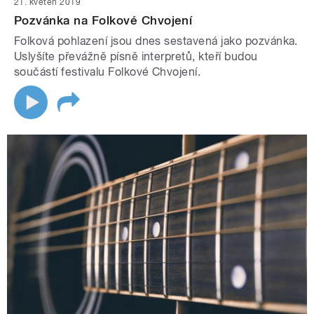
21. květen 2019
Pozvánka na Folkové Chvojení
Folková pohlazení jsou dnes sestavená jako pozvánka.
Uslyšíte převážně písně interpretů, kteří budou
součástí festivalu Folkové Chvojení.