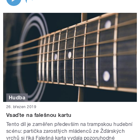
Hudba
26. březen 2019
Vsaďte na falešnou kartu
Tento díl je zaměřen především na trampskou hudební
scénu: partička zarostlých mládenců ze Žďárských
vrchů si říká Falešná karta vydala pozoruhodné