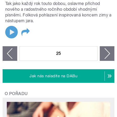
Tak jako každý rok touto dobou, oslavme příchod
nového a radostného ročního období vhodnými
písněmi. Folková pohlazení inspirovaná koncem zimy a
nástupem jara.
STRÁNKY
25
n
zí
Jak nás naladíte na DABu
O POŘADU