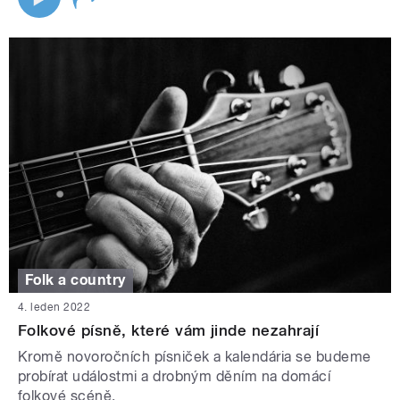
Folk a country
4. leden 2022
Folkové písně, které vám jinde nezahrají
Kromě novoročních písniček a kalendária se budeme
probírat událostmi a drobným děním na domácí
folkové scéně.