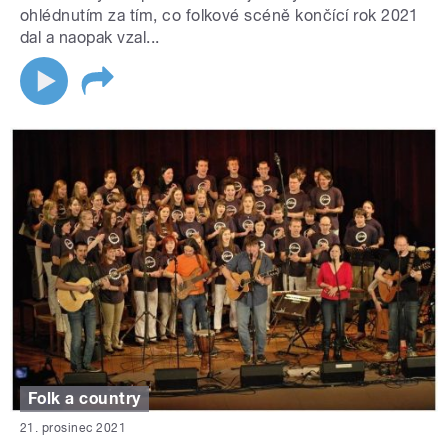
ohlédnutím za tím, co folkové scéně končící rok 2021
dal a naopak vzal...
Folk a country
21. prosinec 2021