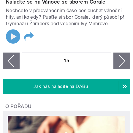
Nalaďte se na Vánoce se sborem Corale
Nechcete v předvánočním čase poslouchat vánoční
hity, ani koledy? Pusťte si sbor Corale, který působí při
Gymnáziu Žamberk pod vedením Ivy Mimrové.
STRÁNKY
15
n
zí
Jak nás naladíte na DABu
O POŘADU