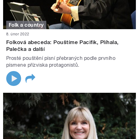
Folk a country
8. únor 2022
Folková abeceda: Pouštíme Pacifik, Plíhala,
Palečka a další
Prosté pouštění písní přebraných podle prvního
písmene přízviska protagonistů.