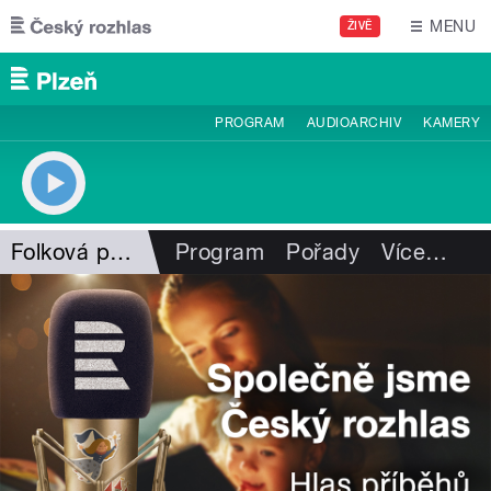
Přejít k hlavnímu obsahu
MENU
ŽIVĚ
PROGRAM
AUDIOARCHIV
KAMERY
Folková pohlazení
Program
Pořady
Více
…