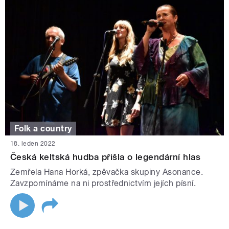
Folk a country
18. leden 2022
Česká keltská hudba přišla o legendární hlas
Zemřela Hana Horká, zpěvačka skupiny Asonance.
Zavzpomínáme na ni prostřednictvím jejích písní.