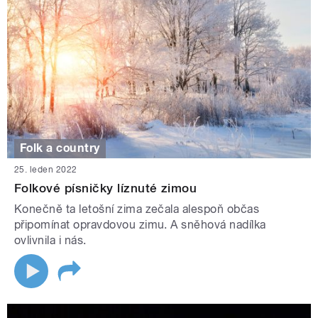
Folk a country
25. leden 2022
Folkové písničky líznuté zimou
Konečně ta letošní zima zečala alespoň občas
připomínat opravdovou zimu. A sněhová nadílka
ovlivnila i nás.