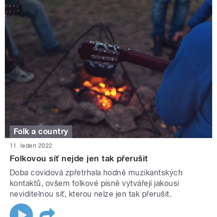
Folk a country
11. leden 2022
Folkovou síť nejde jen tak přerušit
Doba covidová zpřetrhala hodně muzikantských
kontaktů, ovšem folkové písně vytvářejí jakousi
neviditelnou síť, kterou nelze jen tak přerušit.