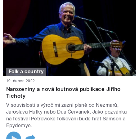
Folk a country
19. duben 2022
Narozeniny a nová loutnová publikace Jiřího
Tichoty
V souvislosti s výročími zazní písně od Nezmarů,
Jaroslava Hutky nebo Dua Červánek. Jako pozvánka
na festival Petrovické folkování bude hrát Samson a
Epydemye.