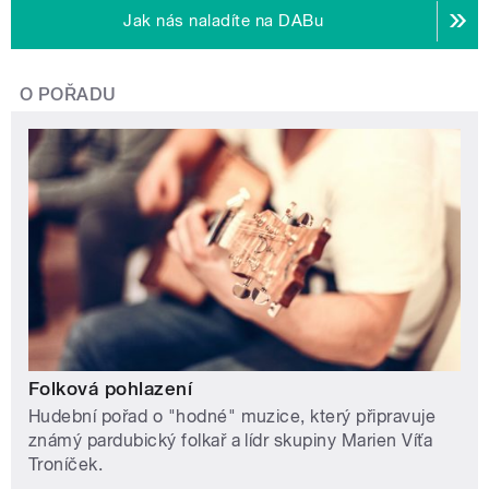
Jak nás naladíte na DABu
O POŘADU
Folková pohlazení
Hudební pořad o "hodné" muzice, který připravuje
známý pardubický folkař a lídr skupiny Marien Víťa
Troníček.