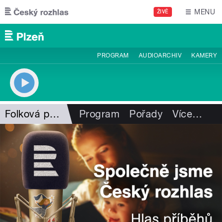
Přejít k hlavnímu obsahu
MENU
ŽIVĚ
PROGRAM
AUDIOARCHIV
KAMERY
Folková pohlazení
Program
Pořady
Více
…