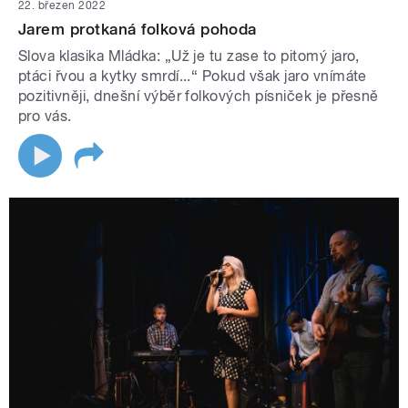
22. březen 2022
Jarem protkaná folková pohoda
Slova klasika Mládka: „Už je tu zase to pitomý jaro,
ptáci řvou a kytky smrdí...“ Pokud však jaro vnímáte
pozitivněji, dnešní výběr folkových písniček je přesně
pro vás.