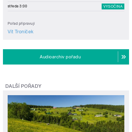
středa 3:00
VYSOČINA
Pořad připravují
Vít Troníček
Audioarchiv pořadu
DALŠÍ POŘADY