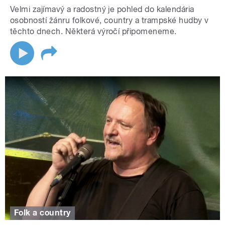
Velmi zajímavý a radostný je pohled do kalendária
osobností žánru folkové, country a trampské hudby v
těchto dnech. Některá výročí připomeneme.
Folk a country