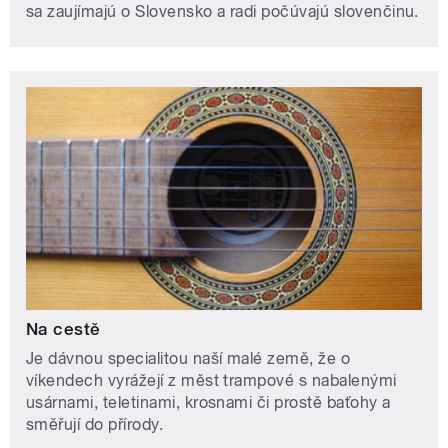
sa zaujímajú o Slovensko a radi počúvajú slovenčinu.
Na cestě
Je dávnou specialitou naší malé země, že o
víkendech vyrážejí z měst trampové s nabalenými
usárnami, teletinami, krosnami či prostě baťohy a
směřují do přírody.