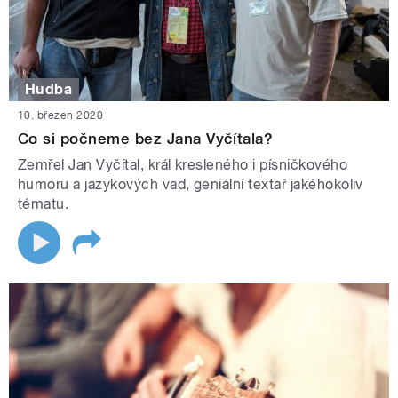
Hudba
10. březen 2020
Co si počneme bez Jana Vyčítala?
Zemřel Jan Vyčítal, král kresleného i písničkového
humoru a jazykových vad, geniální textař jakéhokoliv
tématu.