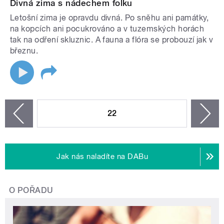
Divná zima s nádechem folku
Letošní zima je opravdu divná. Po sněhu ani památky,
na kopcích ani pocukrováno a v tuzemských horách
tak na odření skluznic. A fauna a flóra se probouzí jak v
březnu.
STRÁNKY
22
n
zí
Jak nás naladíte na DABu
O POŘADU