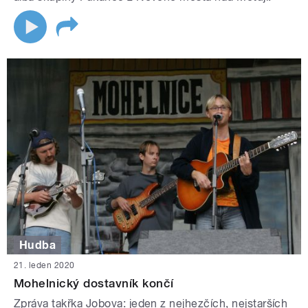
Hudba
21. leden 2020
Mohelnický dostavník končí
Zpráva takřka Jobova: jeden z nejhezčích, nejstarších