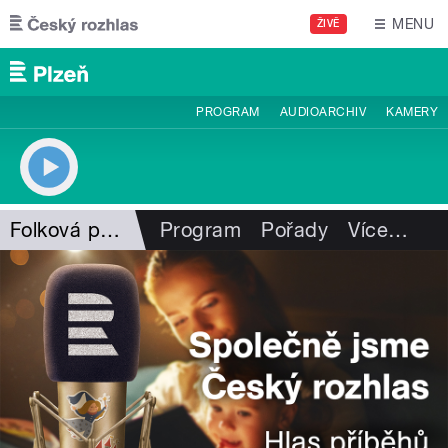
Přejít k hlavnímu obsahu
MENU
ŽIVĚ
PROGRAM
AUDIOARCHIV
KAMERY
Folková pohlazení
Program
Pořady
Více
…