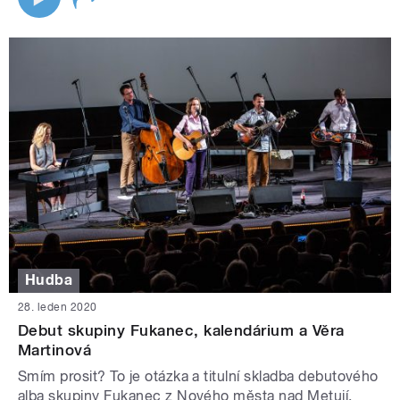
Hudba
28. leden 2020
Debut skupiny Fukanec, kalendárium a Věra
Martinová
Smím prosit? To je otázka a titulní skladba debutového
alba skupiny Fukanec z Nového města nad Metují.