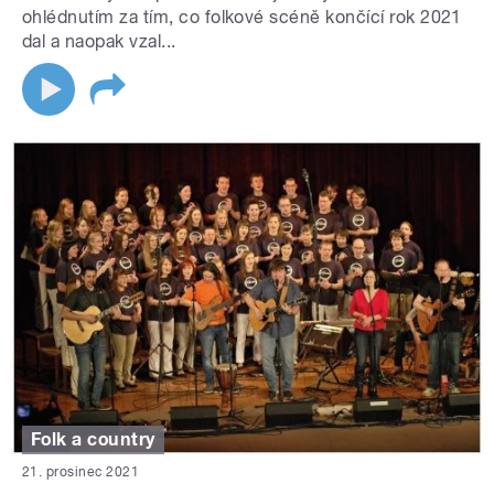
ohlédnutím za tím, co folkové scéně končící rok 2021
dal a naopak vzal...
Folk a country
21. prosinec 2021