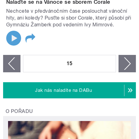
Nalaďte se na Vánoce se sborem Corale
Nechcete v předvánočním čase poslouchat vánoční
hity, ani koledy? Pusťte si sbor Corale, který působí při
Gymnáziu Žamberk pod vedením Ivy Mimrové.
STRÁNKY
15
n
zí
Jak nás naladíte na DABu
O POŘADU