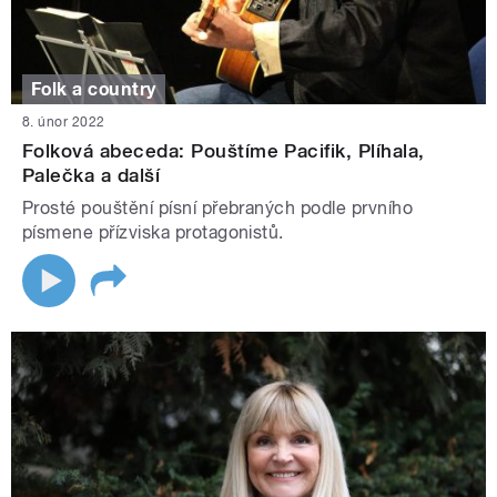
Folk a country
8. únor 2022
Folková abeceda: Pouštíme Pacifik, Plíhala,
Palečka a další
Prosté pouštění písní přebraných podle prvního
písmene přízviska protagonistů.