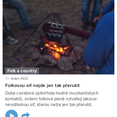
Folk a country
11. leden 2022
Folkovou síť nejde jen tak přerušit
Doba covidová zpřetrhala hodně muzikantských
kontaktů, ovšem folkové písně vytvářejí jakousi
neviditelnou síť, kterou nelze jen tak přerušit.