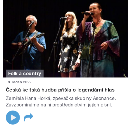
Folk a country
18. leden 2022
Česká keltská hudba přišla o legendární hlas
Zemřela Hana Horká, zpěvačka skupiny Asonance.
Zavzpomínáme na ni prostřednictvím jejích písní.