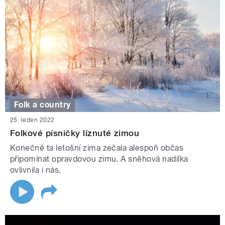
Folk a country
25. leden 2022
Folkové písničky líznuté zimou
Konečně ta letošní zima zečala alespoň občas
připomínat opravdovou zimu. A sněhová nadílka
ovlivnila i nás.