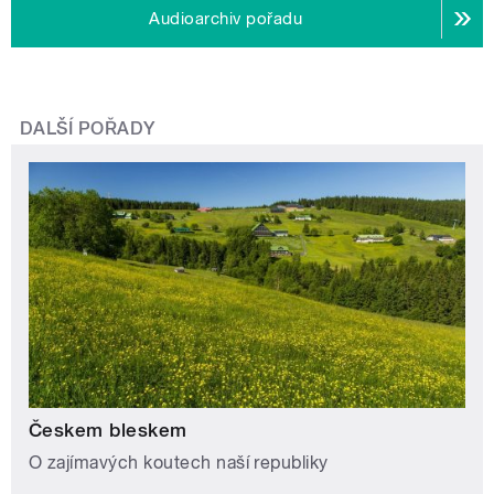
Audioarchiv pořadu
DALŠÍ POŘADY
Českem bleskem
O zajímavých koutech naší republiky