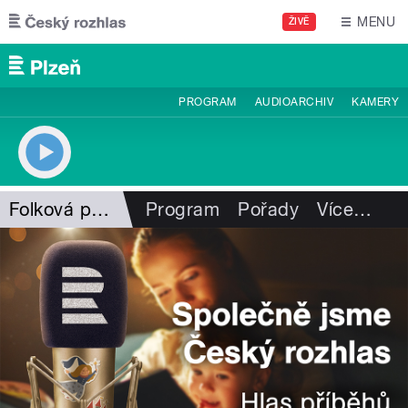
Přejít k hlavnímu obsahu
MENU
ŽIVĚ
PROGRAM
AUDIOARCHIV
KAMERY
Folková pohlazení
Program
Pořady
Více
…