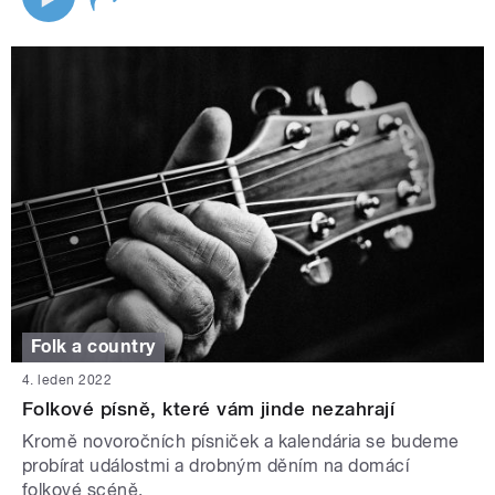
Folk a country
4. leden 2022
Folkové písně, které vám jinde nezahrají
Kromě novoročních písniček a kalendária se budeme
probírat událostmi a drobným děním na domácí
folkové scéně.