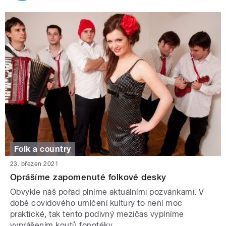
Folk a country
23. březen 2021
Oprášíme zapomenuté folkové desky
Obvykle náš pořad plníme aktuálními pozvánkami. V
době covidového umlčení kultury to není moc
praktické, tak tento podivný mezičas vyplníme
vyprášením koutů fonotéky.