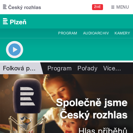
Přejít k hlavnímu obsahu
MENU
ŽIVĚ
PROGRAM
AUDIOARCHIV
KAMERY
Folková pohlazení
Program
Pořady
Více
…