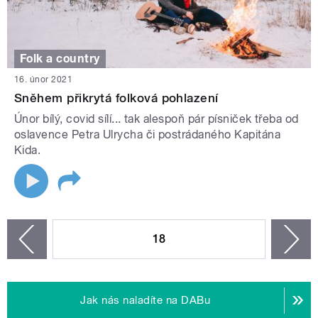
Folk a country
16. únor 2021
Sněhem přikrytá folková pohlazení
Únor bílý, covid sílí... tak alespoň pár písniček třeba od
oslavence Petra Ulrycha či postrádaného Kapitána
Kida.
STRÁNKY
18
n
zí
Jak nás naladíte na DABu