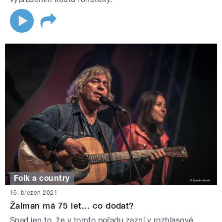
Folk a country
16. březen 2021
Žalman má 75 let... co dodat?
Snad jen to, že v tomto pořadu zazní v rozhlasové