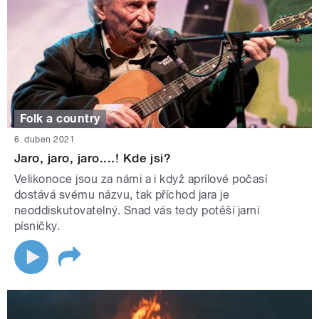
Folk a country
6. duben 2021
Jaro, jaro, jaro....! Kde jsi?
Velikonoce jsou za námi a i když aprílové počasí
dostává svému názvu, tak příchod jara je
neoddiskutovatelný. Snad vás tedy potěší jarní
písničky.