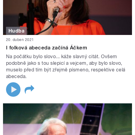
Hudba
20. duben 2021
I folková abeceda začíná Áčkem
Na počátku bylo slovo... káže slavný citát. Ovšem
podobně jako s tou slepicí a vejcem, aby bylo slovo,
muselo před tím být zřejmě písmeno, respektive celá
abeceda.