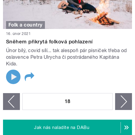
Folk a country
16. únor 2021
Sněhem přikrytá folková pohlazení
Únor bílý, covid sílí... tak alespoň pár písniček třeba od
oslavence Petra Ulrycha či postrádaného Kapitána
Kida.
STRÁNKY
18
n
zí
Jak nás naladíte na DABu