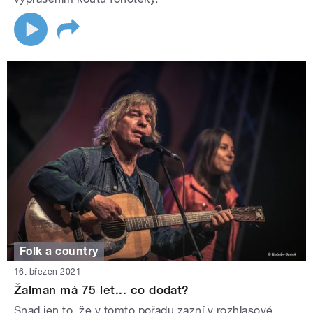
Folk a country
16. březen 2021
Žalman má 75 let... co dodat?
Snad jen to, že v tomto pořadu zazní v rozhlasové