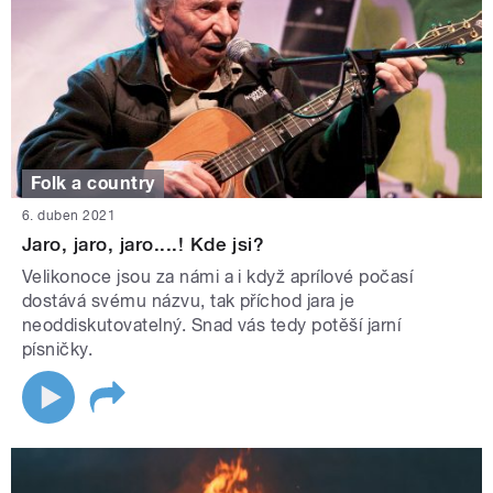
Folk a country
6. duben 2021
Jaro, jaro, jaro....! Kde jsi?
Velikonoce jsou za námi a i když aprílové počasí
dostává svému názvu, tak příchod jara je
neoddiskutovatelný. Snad vás tedy potěší jarní
písničky.