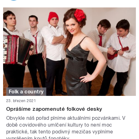
Folk a country
23. březen 2021
Oprášíme zapomenuté folkové desky
Obvykle náš pořad plníme aktuálními pozvánkami. V
době covidového umlčení kultury to není moc
praktické, tak tento podivný mezičas vyplníme
vyprášením koutů fonotéky.