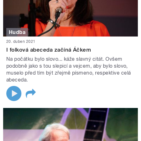
Hudba
20. duben 2021
I folková abeceda začíná Áčkem
Na počátku bylo slovo... káže slavný citát. Ovšem
podobně jako s tou slepicí a vejcem, aby bylo slovo,
muselo před tím být zřejmě písmeno, respektive celá
abeceda.