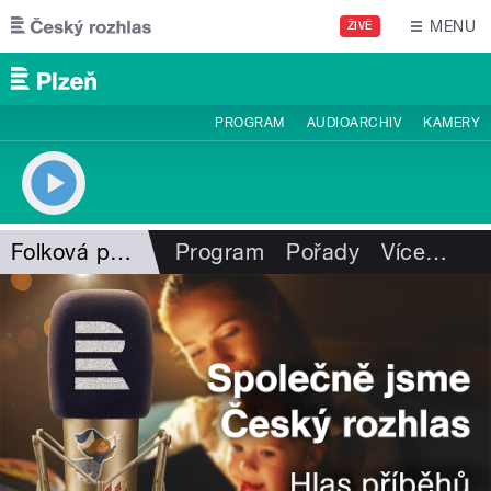
Přejít k hlavnímu obsahu
MENU
ŽIVĚ
PROGRAM
AUDIOARCHIV
KAMERY
Folková pohlazení
Program
Pořady
Více
…