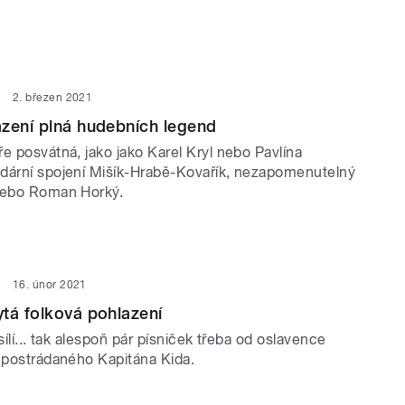
2. březen 2021
zení plná hudebních legend
e posvátná, jako jako Karel Kryl nebo Pavlína
dární spojení Mišík-Hrabě-Kovařík, nezapomenutelný
nebo Roman Horký.
16. únor 2021
tá folková pohlazení
sílí... tak alespoň pár písniček třeba od oslavence
i postrádaného Kapitána Kida.