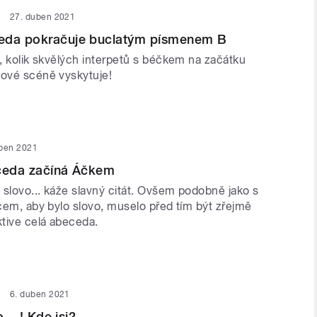
27. duben 2021
eda pokračuje buclatým písmenem B
i, kolik skvělých interpetů s béčkem na začátku
kové scéně vyskytuje!
uben 2021
eceda začíná Áčkem
 slovo... káže slavný citát. Ovšem podobně jako s
jcem, aby bylo slovo, muselo před tím být zřejmě
tive celá abeceda.
6. duben 2021
o....! Kde jsi?