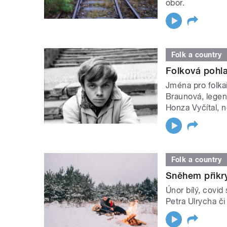
obor.
Folk a country
Folková pohla
Jména pro folkař
Braunová, legen
Honza Vyčítal, 
Folk a country
Sněhem přikry
Únor bílý, covid 
Petra Ulrycha č