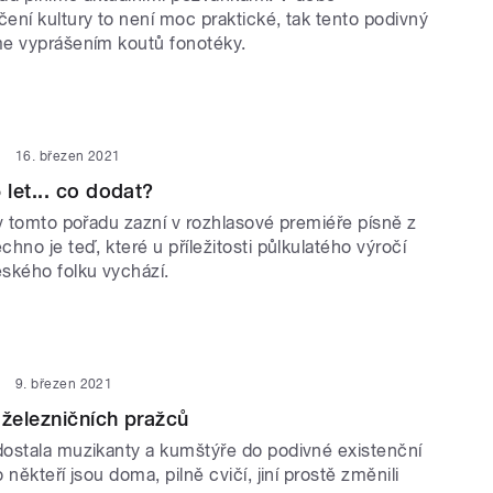
ení kultury to není moc praktické, tak tento podivný
e vyprášením koutů fonotéky.
16. březen 2021
let... co dodat?
 v tomto pořadu zazní v rozhlasové premiéře písně z
hno je teď, které u příležitosti půlkulatého výročí
ského folku vychází.
9. březen 2021
 železničních pražců
ostala muzikanty a kumštýře do podivné existenční
někteří jsou doma, pilně cvičí, jiní prostě změnili