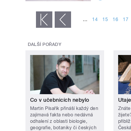
STRÁNKY
…
14
15
16
17
« první
‹ předchozí
DALŠÍ POŘADY
Co v učebnicích nebylo
Utaj
Martin Písařík přináší každý den
Znáte
zajímavá fakta nebo nedávná
žijet
odhalení z oblasti biologie,
přiblí
geografie, botaniky či českých
Česká