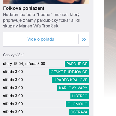
Folková pohlazení
Hudební pořad o "hodné" muzice, který
připravuje známý pardubický folkař a lídr
skupiny Marien Víťa Troníček.
Více o pořadu
Čas vysílání
úterý 18:04, středa 3:00
PARDUBICE
středa 3:00
ČESKÉ BUDĚJOVICE
středa 3:00
HRADEC KRÁLOVÉ
středa 3:00
KARLOVY VARY
středa 3:00
LIBEREC
středa 3:00
OLOMOUC
středa 3:00
OSTRAVA