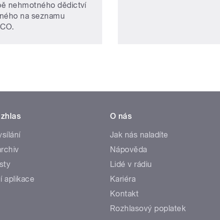
ě nehmotného dědictví
ného na seznamu
CO.
zhlas
O nás
ysílání
Jak nás naladíte
rchiv
Nápověda
sty
Lidé v rádiu
í aplikace
Kariéra
Kontakt
Rozhlasový poplatek