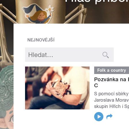
NEJNOVĚJŠÍ
Folk a country
Pozvánka na 
C
S pomocí sbírky
Jaroslava Morav
skupin Hřích i Sp