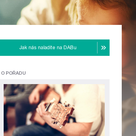
Jak nás naladíte na DABu
O POŘADU