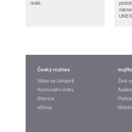
reálií.
podob
zapsa
UNES
Český rozhlas
mujRo
Válka na Ukrajině
Živé v
Komunální volby
Audioa
Stanice
Podca
eShop
Mobiln