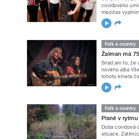
covidového umlč
mezičas vyplním
Folk a country
Žalman má 75 
Snad jen to, že
nového alba Všec
tohoto kmeta če
Folk a country
Písně v rytmu
Doba covidová d
situace. Zatímco 