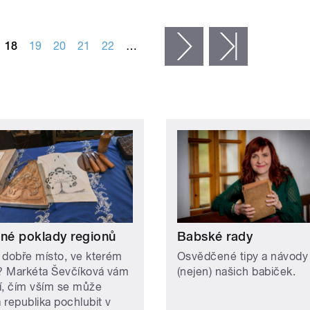
18
19
20
21
22
…
následující ›
poslední »
ené poklady regionů
Babské rady
 dobře místo, ve kterém
Osvědčené tipy a návody
e? Markéta Ševčíková vám
(nejen) našich babiček.
ží, čím vším se může
 republika pochlubit v