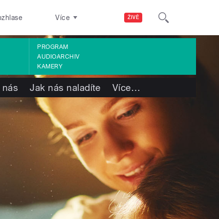
ozhlase
Více
ŽIVĚ
PROGRAM
AUDIOARCHIV
KAMERY
 nás
Jak nás naladíte
Více
…