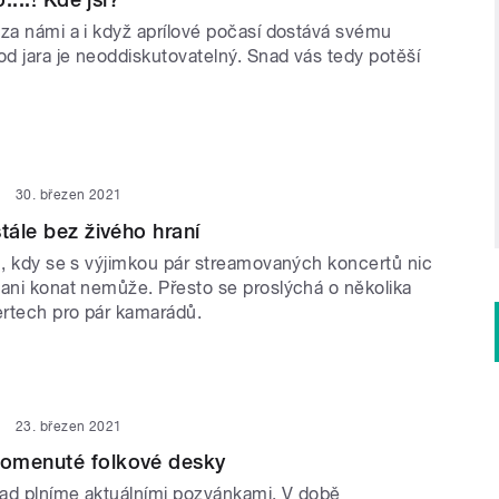
 za námi a i když aprílové počasí dostává svému
od jara je neoddiskutovatelný. Snad vás tedy potěší
30. březen 2021
tále bez živého hraní
en, kdy se s výjimkou pár streamovaných koncertů nic
 ani konat nemůže. Přesto se proslýchá o několika
rtech pro pár kamarádů.
23. březen 2021
omenuté folkové desky
ad plníme aktuálními pozvánkami. V době