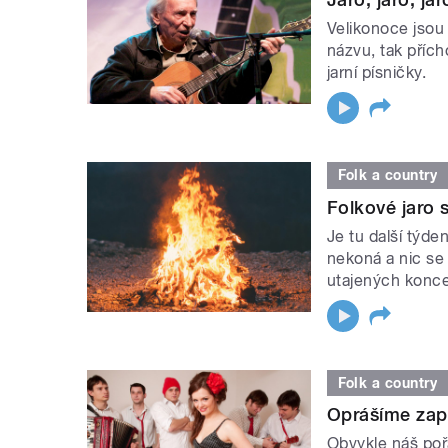
Velikonoce jsou
názvu, tak přích
jarní písničky.
Folk a country
Folkové jaro s
Je tu další týd
nekoná a nic se
utajených konce
Folk a country
Oprášíme zap
Obvykle náš poř