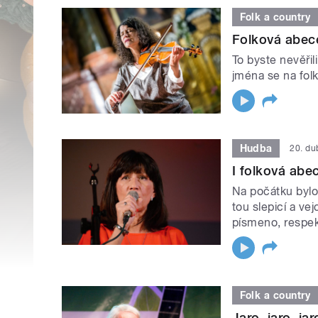
Folk a country
Folková abec
To byste nevěřil
jména se na fol
Hudba
20. d
I folková ab
Na počátku bylo
tou slepicí a ve
písmeno, respek
Folk a country
Jaro, jaro, jar