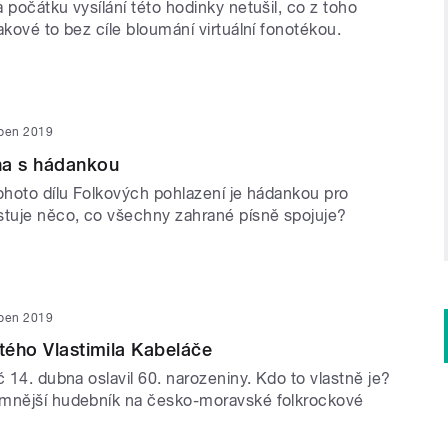
 počátku vysílání této hodinky netušil, co z toho
akové to bez cíle bloumání virtuální fonotékou.
uben 2019
na s hádankou
tohoto dílu Folkových pohlazení je hádankou pro
stuje něco, co všechny zahrané písně spojuje?
uben 2019
stého Vlastimila Kabeláče
č 14. dubna oslavil 60. narozeniny. Kdo to vlastně je?
amnější hudebník na česko-moravské folkrockové