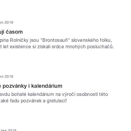
en 2019
ují časom
pina Rolničky jsou "Brontosauři" slovenského folku,
t let existence si získali srdce mnohých posluchačů.
en 2019
 pozvánky i kalendárium
du bohaté kalendárium na výročí osobností této
také řadu pozvánek a gratulací!
ezen 2019