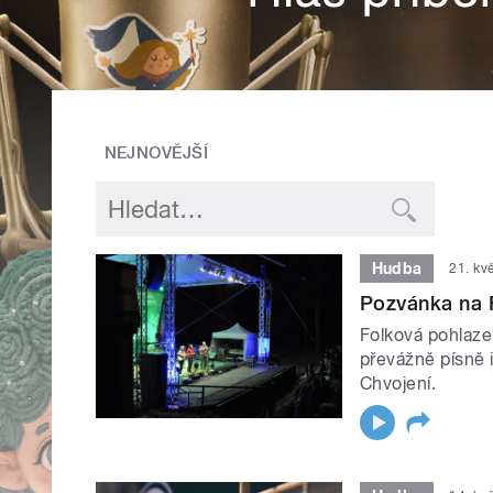
NEJNOVĚJŠÍ
Hudba
21. kv
Pozvánka na 
Folková pohlaze
převážně písně i
Chvojení.