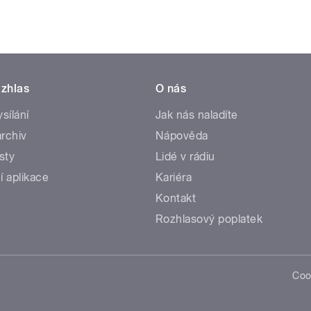
zhlas
O nás
ysílání
Jak nás naladíte
rchiv
Nápověda
sty
Lidé v rádiu
í aplikace
Kariéra
Kontakt
Rozhlasový poplatek
Coo