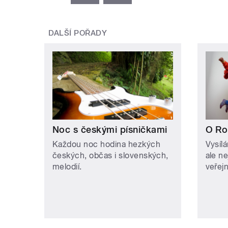
DALŠÍ POŘADY
Noc s českými písničkami
O Ro
Každou noc hodina hezkých
Vysíl
českých, občas i slovenských,
ale n
melodií.
veřejn