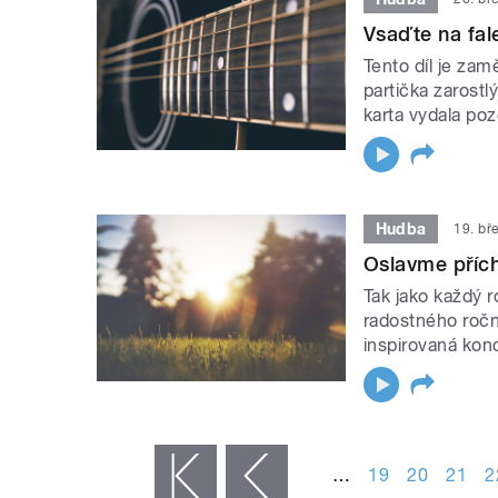
Vsaďte na fal
Tento díl je za
partička zarost
karta vydala p
Hudba
19. bř
Oslavme příc
Tak jako každý 
radostného ročn
inspirovaná kon
STRÁNKY
…
19
20
21
2
« první
‹ předchozí