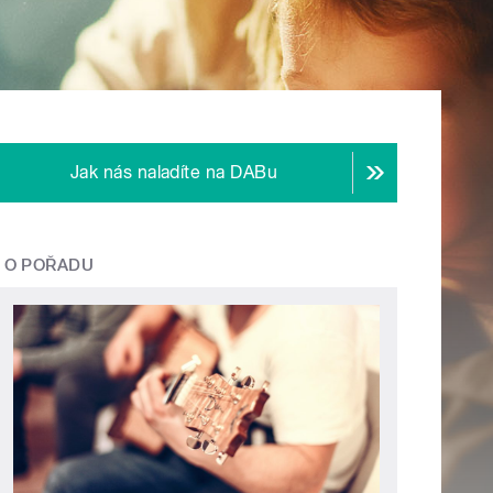
Jak nás naladíte na DABu
O POŘADU