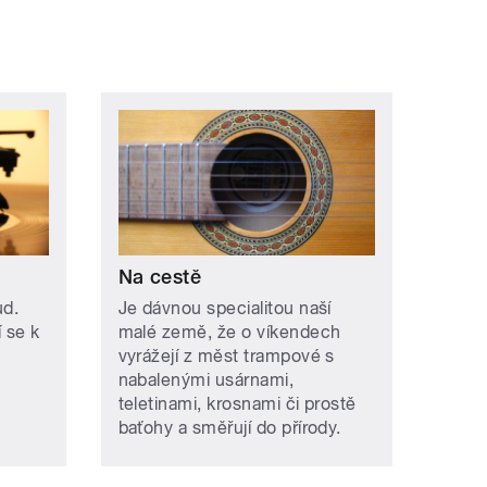
Na cestě
ud.
Je dávnou specialitou naší
í se k
malé země, že o víkendech
vyrážejí z měst trampové s
nabalenými usárnami,
teletinami, krosnami či prostě
baťohy a směřují do přírody.