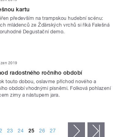
ešnou kartu
měřen především na trampskou hudební scénu:
lých mládenců ze Žďárských vrchů si říká Falešná
ozoruhodné Degustační demo.
ezen 2019
hod radostného ročního období
rok touto dobou, oslavme příchod nového a
ího období vhodnými písněmi. Folková pohlazení
cem zimy a nástupem jara.
2
23
24
25
26
27
následující ›
poslední »