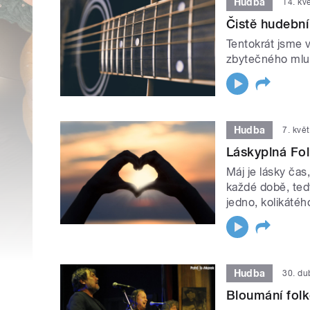
Hudba
14. kv
Čistě hudební
Tentokrát jsme 
zbytečného mlu
Hudba
7. kvě
Láskyplná Fol
Máj je lásky čas
každé době, tedy
jedno, kolikátého
Hudba
30. d
Bloumání fol