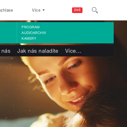
ozhlase
Více
ŽIVĚ
PROGRAM
AUDIOARCHIV
KAMERY
 nás
Jak nás naladíte
Více
…