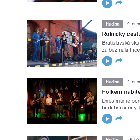
Hudba
9. dub
Rolničky cest
Bratislavská sku
za bezmála třice
Hudba
2. dub
Folkem nabité
Dnes máme oprav
hudební scény, 
Hudba
26. bř