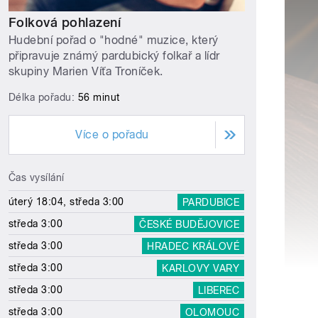
Folková pohlazení
Hudební pořad o "hodné" muzice, který
připravuje známý pardubický folkař a lídr
skupiny Marien Víťa Troníček.
Délka pořadu:
56 minut
Více o pořadu
Čas vysílání
úterý 18:04, středa 3:00
PARDUBICE
středa 3:00
ČESKÉ BUDĚJOVICE
středa 3:00
HRADEC KRÁLOVÉ
středa 3:00
KARLOVY VARY
středa 3:00
LIBEREC
středa 3:00
OLOMOUC