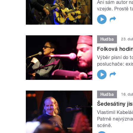
Ani sám autor na
vzejde. Prostě t
Hudba
23. d
Folková hodi
Výběr písní do 
posluchače: exi
Hudba
16. d
Šedesátiny ji
Vlastimil Kabelá
Patrně nejvýzn
scéně.