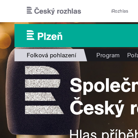
Přejít k hlavnímu obsahu
iRozhlas
Folková pohlazení
Program
Poř