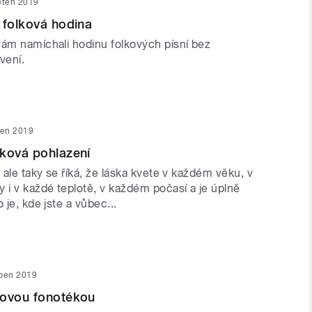
ěten 2019
 folková hodina
vám namíchali hodinu folkových písní bez
vení.
ten 2019
ková pohlazení
, ale taky se říká, že láska kvete v každém věku, v
 i v každé teplotě, v každém počasí a je úplně
 je, kde jste a vůbec...
uben 2019
kovou fonotékou