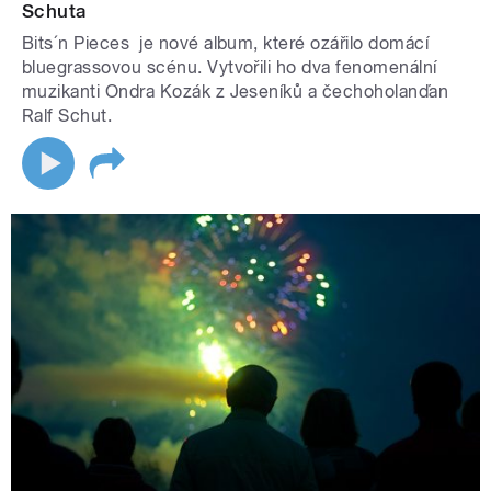
Schuta
Bits´n Pieces je nové album, které ozářilo domácí
bluegrassovou scénu. Vytvořili ho dva fenomenální
muzikanti Ondra Kozák z Jeseníků a čechoholanďan
Ralf Schut.