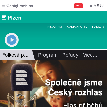
Přejít k hlavnímu obsahu
MENU
ŽIVĚ
PROGRAM
AUDIOARCHIV
KAMERY
Folková pohlazení
Program
Pořady
Více
…