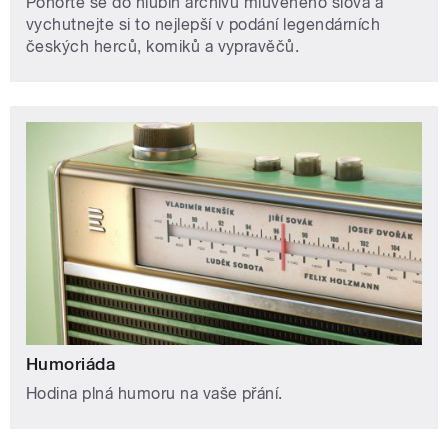
Ponořte se do hlubin archivu mluveného slova a
vychutnejte si to nejlepší v podání legendárních
českých herců, komiků a vypravěčů.
Humoriáda
Hodina plná humoru na vaše přání.