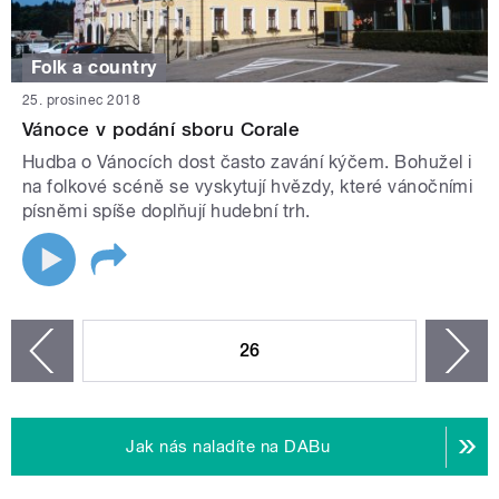
Folk a country
25. prosinec 2018
Vánoce v podání sboru Corale
Hudba o Vánocích dost často zavání kýčem. Bohužel i
na folkové scéně se vyskytují hvězdy, které vánočními
písněmi spíše doplňují hudební trh.
STRÁNKY
26
n
zí
Jak nás naladíte na DABu