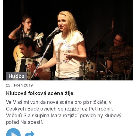
Hudba
22. leden 2019
Klubová folková scéna žije
Ve Vlašimi vznikla nová scéna pro písničkáře, v
Českých Budějovicích se rozjíždí už třetí ročník
Večerů S a skupina Isara rozjíždí pravidelný klubový
pořad Na scestí.