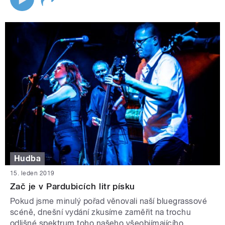
Hudba
15. leden 2019
Zač je v Pardubicích litr písku
Pokud jsme minulý pořad věnovali naší bluegrassové
scéně, dnešní vydání zkusíme zaměřit na trochu
odlišné spektrum toho našeho všeobjímajícího