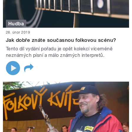
Hudba
26. únor 2019
Jak dobře znáte současnou folkovou scénu?
Tento díl vydání pořadu je opět kolekcí víceméně
neznámých písní a málo známých interpretů.