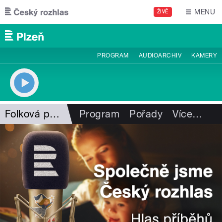
Přejít k hlavnímu obsahu
MENU
ŽIVĚ
PROGRAM
AUDIOARCHIV
KAMERY
Folková pohlazení
Program
Pořady
Více
…