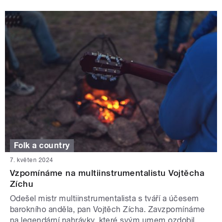
Folk a country
7. květen 2024
Vzpomínáme na multiinstrumentalistu Vojtěcha
Zíchu
Odešel mistr multiinstrumentalista s tváří a účesem
barokního anděla, pan Vojtěch Zícha. Zavzpomínáme
na legendární nahrávky, které svým umem ozdobil.