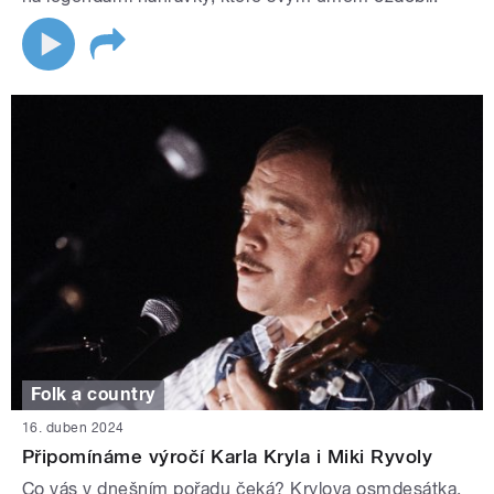
Folk a country
16. duben 2024
Připomínáme výročí Karla Kryla i Miki Ryvoly
Co vás v dnešním pořadu čeká? Krylova osmdesátka,