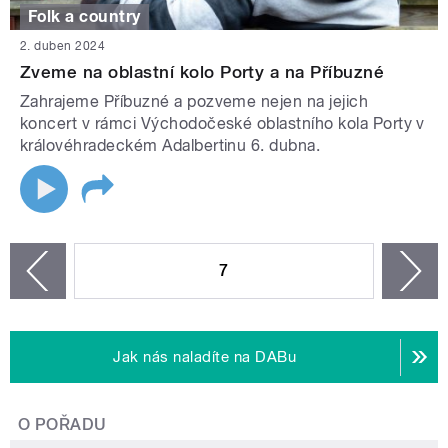
Folk a country
2. duben 2024
Zveme na oblastní kolo Porty a na Příbuzné
Zahrajeme Příbuzné a pozveme nejen na jejich
koncert v rámci Východočeské oblastního kola Porty v
královéhradeckém Adalbertinu 6. dubna.
STRÁNKY
7
n
zí
Jak nás naladíte na DABu
O POŘADU