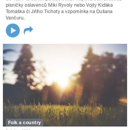
písničky oslavenců Miki Ryvoly nebo Vojty Kiďáka
Tomáška či Jiřího Tichoty a vzpomínka na Dušana
Vančuru.
Folk a country