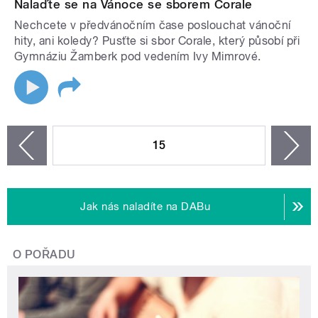
Nalaďte se na Vánoce se sborem Corale
Nechcete v předvánočním čase poslouchat vánoční
hity, ani koledy? Pusťte si sbor Corale, který působí při
Gymnáziu Žamberk pod vedením Ivy Mimrové.
STRÁNKY
15
n
zí
Jak nás naladíte na DABu
O POŘADU