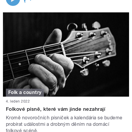
Folk a country
4. leden 2022
Folkové písně, které vám jinde nezahrají
Kromě novoročních písniček a kalendária se budeme
probírat událostmi a drobným děním na domácí
folkové scéně.