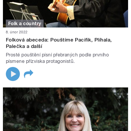
Folk a country
8. únor 2022
Folková abeceda: Pouštíme Pacifik, Plíhala,
Palečka a další
Prosté pouštění písní přebraných podle prvního
písmene přízviska protagonistů.