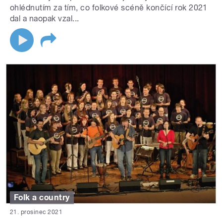
ohlédnutím za tím, co folkové scéně končící rok 2021
dal a naopak vzal...
Folk a country
21. prosinec 2021