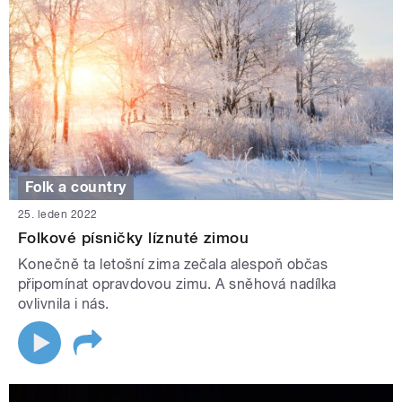
Folk a country
25. leden 2022
Folkové písničky líznuté zimou
Konečně ta letošní zima zečala alespoň občas
připomínat opravdovou zimu. A sněhová nadílka
ovlivnila i nás.