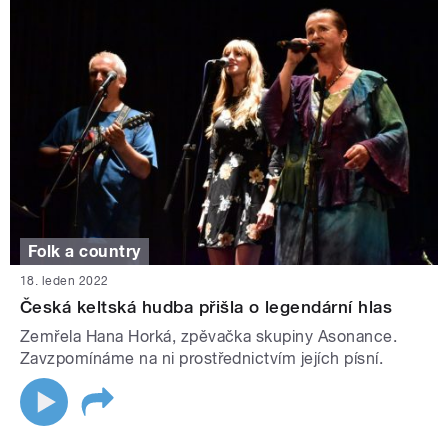
Folk a country
18. leden 2022
Česká keltská hudba přišla o legendární hlas
Zemřela Hana Horká, zpěvačka skupiny Asonance.
Zavzpomínáme na ni prostřednictvím jejích písní.