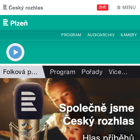
Přejít k hlavnímu obsahu
MENU
ŽIVĚ
PROGRAM
AUDIOARCHIV
KAMERY
Folková pohlazení
Program
Pořady
Více
…