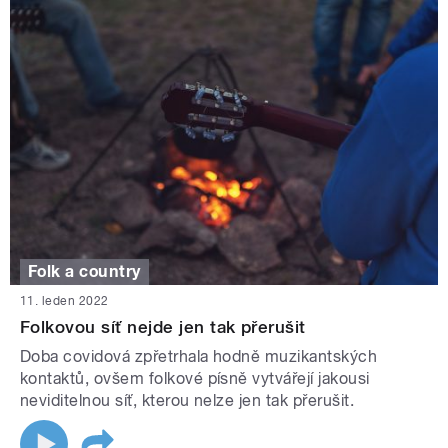
Folk a country
11. leden 2022
Folkovou síť nejde jen tak přerušit
Doba covidová zpřetrhala hodně muzikantských
kontaktů, ovšem folkové písně vytvářejí jakousi
neviditelnou síť, kterou nelze jen tak přerušit.