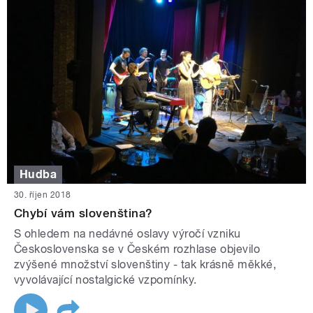
Hudba
30. říjen 2018
Chybí vám slovenština?
S ohledem na nedávné oslavy výročí vzniku
Československa se v Českém rozhlase objevilo
zvýšené množství slovenštiny - tak krásně měkké,
vyvolávající nostalgické vzpomínky.