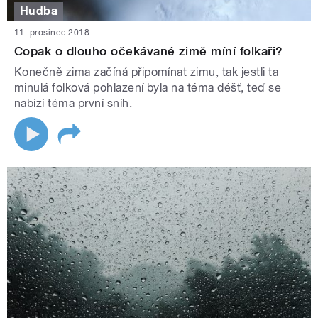
Hudba
11. prosinec 2018
Copak o dlouho očekávané zimě míní folkaři?
Konečně zima začíná připomínat zimu, tak jestli ta
minulá folková pohlazení byla na téma déšť, teď se
nabízí téma první sníh.