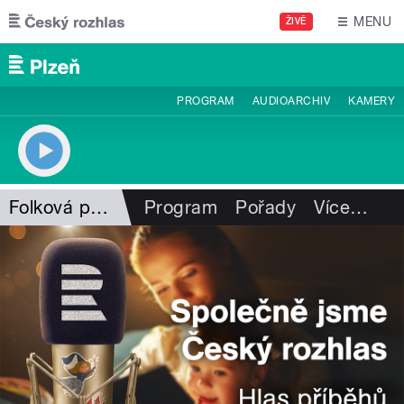
Přejít k hlavnímu obsahu
MENU
ŽIVĚ
PROGRAM
AUDIOARCHIV
KAMERY
Folková pohlazení
Program
Pořady
Více
…