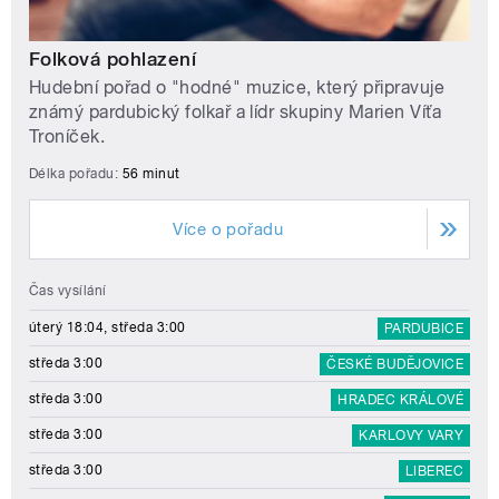
Folková pohlazení
Hudební pořad o "hodné" muzice, který připravuje
známý pardubický folkař a lídr skupiny Marien Víťa
Troníček.
Délka pořadu:
56 minut
Více o pořadu
Čas vysílání
úterý 18:04, středa 3:00
PARDUBICE
středa 3:00
ČESKÉ BUDĚJOVICE
středa 3:00
HRADEC KRÁLOVÉ
středa 3:00
KARLOVY VARY
středa 3:00
LIBEREC