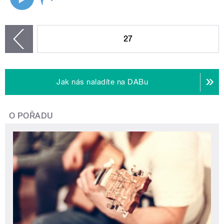
STRÁNKY
27
zí
Jak nás naladíte na DABu
O POŘADU