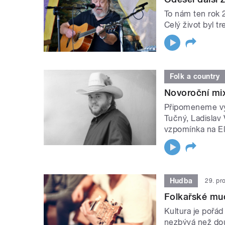
To nám ten rok 
Celý život byl 
Folk a country
Novoroční mix
Připomeneme výr
Tučný, Ladislav 
vzpomínka na El
Hudba
29. pr
Folkařské mud
Kultura je pořád
nezbývá než douf