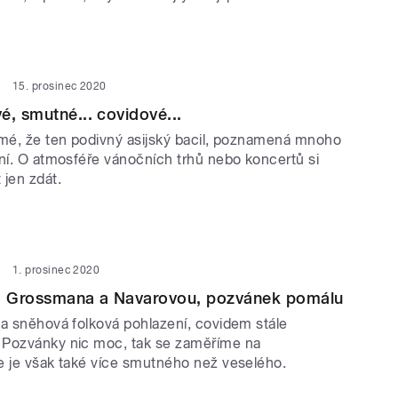
15. prosinec 2020
é, smutné... covidové...
jmé, že ten podivný asijský bacil, poznamená mnoho
ání. O atmosféře vánočních trhů nebo koncertů si
jen zdát.
1. prosinec 2020
 Grossmana a Navarovou, pozvánek pomálu
 a sněhová folková pohlazení, covidem stále
 Pozvánky nic moc, tak se zaměříme na
e je však také více smutného než veselého.