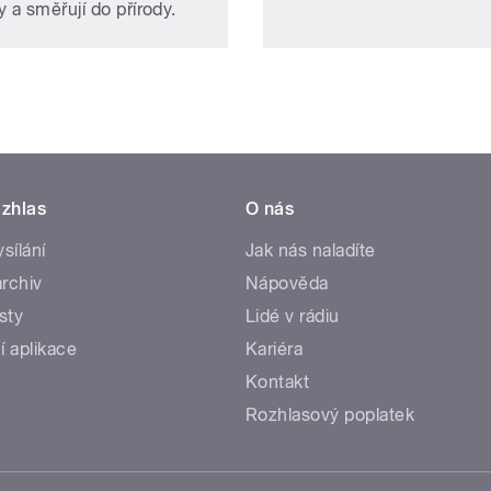
 a směřují do přírody.
zhlas
O nás
ysílání
Jak nás naladíte
rchiv
Nápověda
sty
Lidé v rádiu
í aplikace
Kariéra
Kontakt
Rozhlasový poplatek