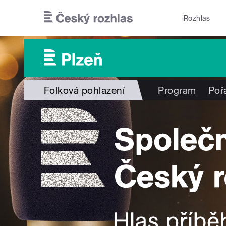
Přejít k hlavnímu obsahu
iRozhlas
Folková pohlazení
Program
Poř