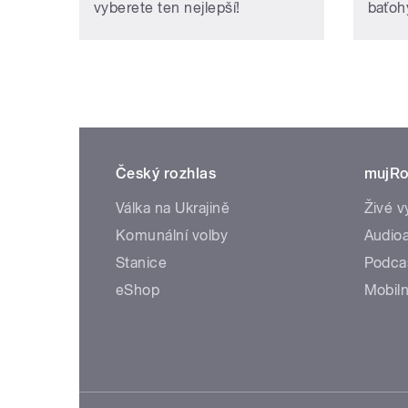
vyberete ten nejlepší!
baťohy
Český rozhlas
mujRo
Válka na Ukrajině
Živé v
Komunální volby
Audioa
Stanice
Podca
eShop
Mobiln