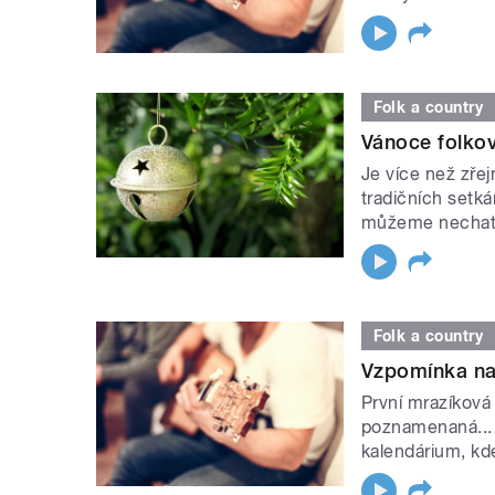
Folk a country
Vánoce folkov
Je více než zře
tradičních setk
můžeme nechat 
Folk a country
Vzpomínka na
První mrazíková
poznamenaná...
kalendárium, kd