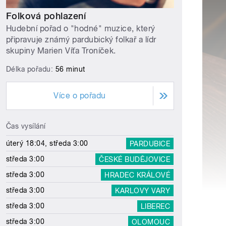
Folková pohlazení
Hudební pořad o "hodné" muzice, který
připravuje známý pardubický folkař a lídr
skupiny Marien Víťa Troníček.
Délka pořadu:
56 minut
Více o pořadu
Čas vysílání
úterý 18:04, středa 3:00
PARDUBICE
středa 3:00
ČESKÉ BUDĚJOVICE
středa 3:00
HRADEC KRÁLOVÉ
středa 3:00
KARLOVY VARY
středa 3:00
LIBEREC
středa 3:00
OLOMOUC