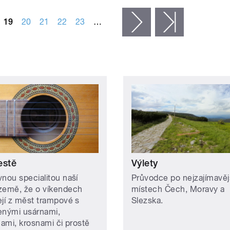
19
20
21
22
23
…
následující ›
poslední »
estě
Výlety
vnou specialitou naší
Průvodce po nejzajímavěj
země, že o víkendech
místech Čech, Moravy a
ejí z měst trampové s
Slezska.
enými usárnami,
nami, krosnami či prostě