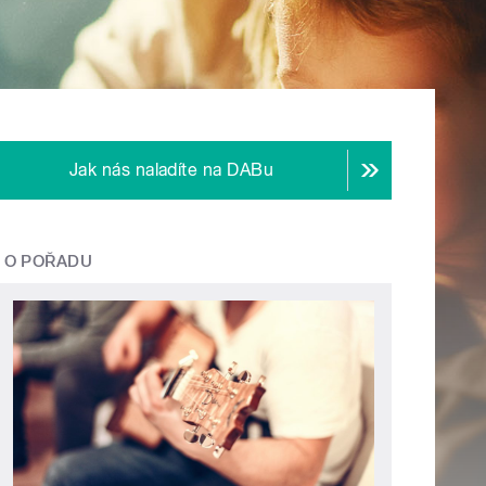
Jak nás naladíte na DABu
O POŘADU