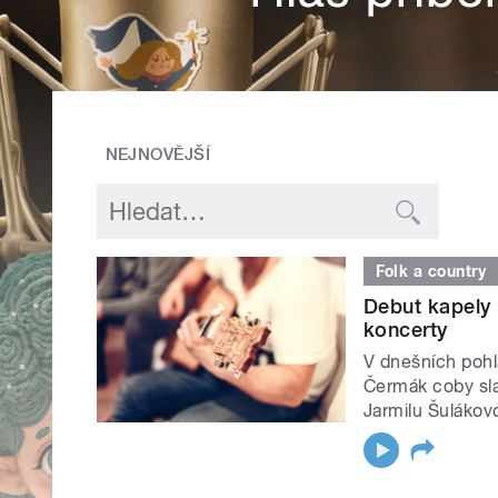
NEJNOVĚJŠÍ
Folk a country
Debut kapely 
koncerty
V dnešních pohl
Čermák coby sla
Jarmilu Šulákov