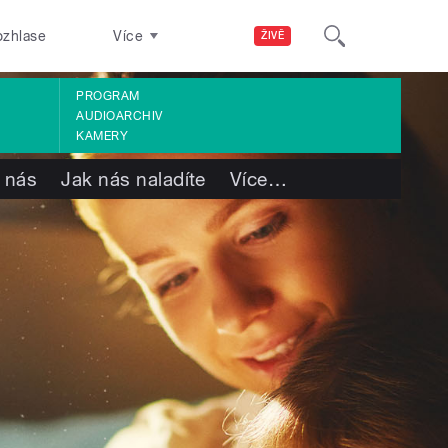
ozhlase
Více
ŽIVĚ
PROGRAM
AUDIOARCHIV
KAMERY
 nás
Jak nás naladíte
Více
…