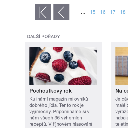
STRÁNKY
…
15
16
17
18
« první
‹ předchozí
DALŠÍ POŘADY
Pochoutkový rok
Na c
Kulinární magazín milovníků
Je dá
dobrého jídla. Tento rok je
malé 
výjimečný. Připomínáme si v
vyráž
něm všech 36 výherních
nabal
receptů. V říjnovém hlasování
teleti