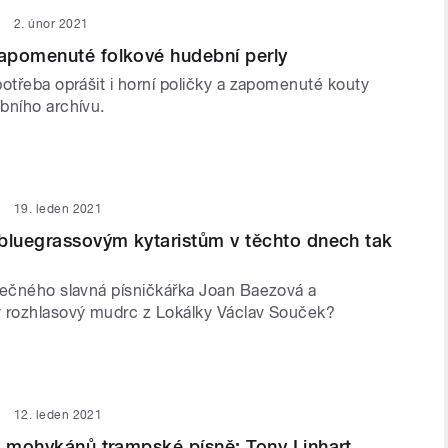
2. únor 2021
apomenuté folkové hudební perly
otřeba oprášit i horní poličky a zapomenuté kouty
bního archívu.
19. leden 2021
bluegrassovým kytaristům v těchto dnech tak
lečného slavná písničkářka Joan Baezová a
 rozhlasový mudrc z Lokálky Václav Souček?
12. leden 2021
z mohykánů trampské písně: Tony Linhart