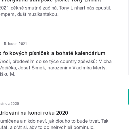
2021 pěkně smutně začíná. Tony Linhart nás opustil.
trempem, duší muzikantskou.
5. leden 2021
 folkových písniček a bohaté kalendárium
očí, především co se týče country zpěváků: Michal
Vodička, Josef Šimek, narozeniny Vladimíra Merty,
išku M.
osinec 2020
rlování na konci roku 2020
 umlčena a nikdo neví, jak dlouho to bude trvat. Tak
at, a přát si, aby to co nejrychleji pominulo.