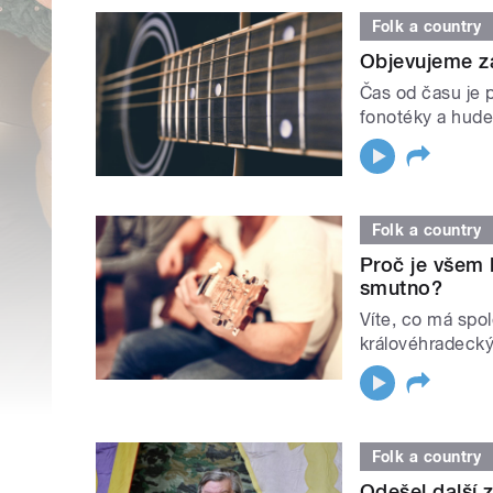
Folk a country
Objevujeme z
Čas od času je p
fonotéky a hude
Folk a country
Proč je všem 
smutno?
Víte, co má spo
královéhradecký
Folk a country
Odešel další 