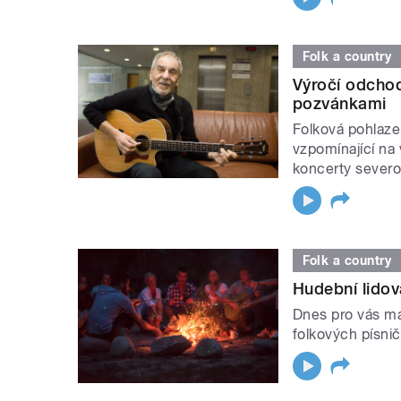
Folk a country
Výročí odcho
pozvánkami
Folková pohlaze
vzpomínající na
koncerty severo
Folk a country
Hudební lidová
Dnes pro vás m
folkových písni