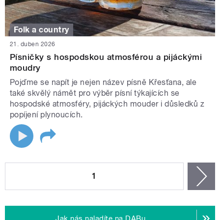
Folk a country
21. duben 2026
Písničky s hospodskou atmosférou a pijáckými
moudry
Pojďme se napít je nejen název písně Křesťana, ale
také skvělý námět pro výběr písní týkajících se
hospodské atmosféry, pijáckých mouder i důsledků z
popíjení plynoucích.
STRÁNKY
1
n
Jak nás naladíte na DABu