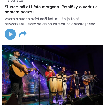
4. srpen 2026
Slunce pálící i fata morgana. Písničky o vedru a
horkém počasí
Vedro a sucho svírá naši kotlinu, že je to až k
nevydržení. Těžko se dá soustředit na cokoliv jiného.