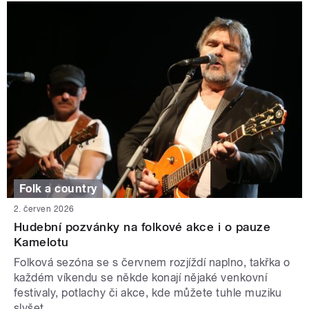
Folk a country
2. červen 2026
Hudební pozvánky na folkové akce i o pauze
Kamelotu
Folková sezóna se s červnem rozjíždí naplno, takřka o
každém víkendu se někde konají nějaké venkovní
festivaly, potlachy či akce, kde můžete tuhle muziku
slyšet.