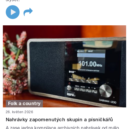
Folk a country
26. květen 2026
Nahrávky zapomenutých skupin a písničkářů
A zase jedna kompilace archivních nahrávek od málo