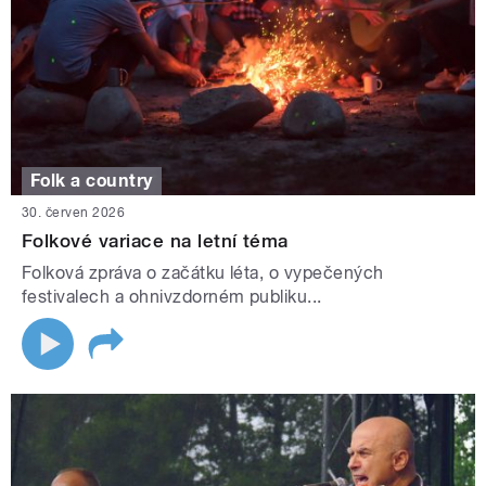
Folk a country
30. červen 2026
Folkové variace na letní téma
Folková zpráva o začátku léta, o vypečených
festivalech a ohnivzdorném publiku...