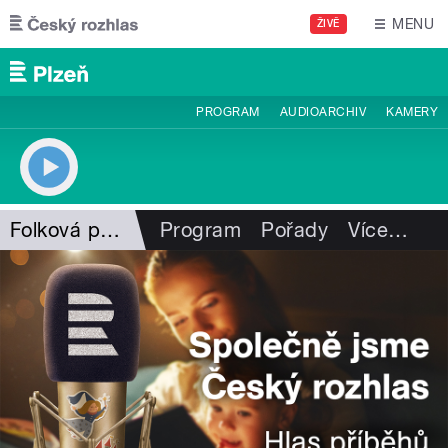
Přejít k hlavnímu obsahu
MENU
ŽIVĚ
PROGRAM
AUDIOARCHIV
KAMERY
Folková pohlazení
Program
Pořady
Více
…