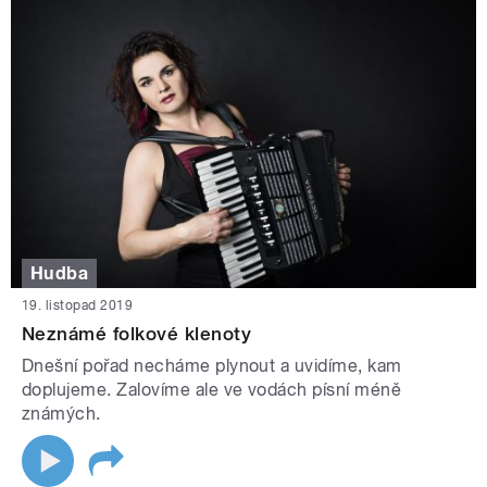
Hudba
19. listopad 2019
Neznámé folkové klenoty
Dnešní pořad necháme plynout a uvidíme, kam
doplujeme. Zalovíme ale ve vodách písní méně
známých.