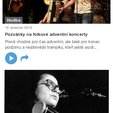
Hudba
10. prosinec 2019
Pozvánky na folkové adventní koncerty
Písně vhodné pro čas adventní, ale také pro konec
podzimu a nejdrsnější trampíky, kteří ještě jezdí...