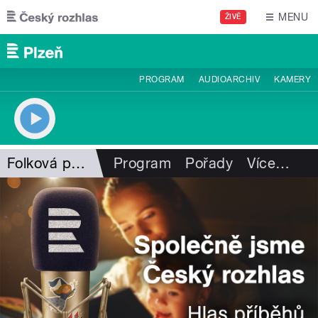
Přejít k hlavnímu obsahu
MENU
ŽIVĚ
PROGRAM
AUDIOARCHIV
KAMERY
Folková pohlazení
Program
Pořady
Více
…