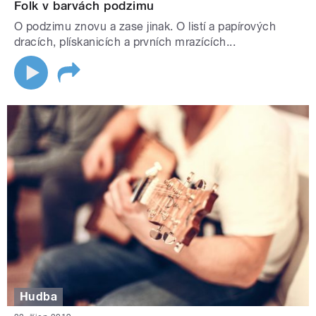
Folk v barvách podzimu
O podzimu znovu a zase jinak. O listí a papírových
dracích, plískanicích a prvních mrazících...
Hudba