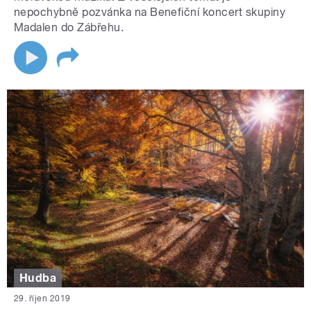
nepochybně pozvánka na Benefiční koncert skupiny
Madalen do Zábřehu.
Hudba
29. říjen 2019