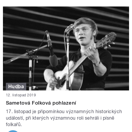
Hudba
12. listopad 2019
Sametová Folková pohlazení
17. listopad je připomínkou významných historických
událostí, při kterých významnou roli sehráli i písně
folkařů.