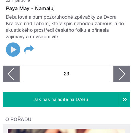
22. říjen 2019
Paya May - Namaluj
Debutové album pozoruhodné zpěvačky ze Dvora
Králové nad Labem, která spíš náhodou zabrousila do
akustického prostředí českého folku a přinesla
zajímavý a nevšední vítr.
STRÁNKY
23
n
zí
Jak nás naladíte na DABu
O POŘADU