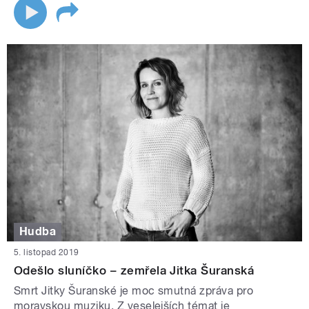
Hudba
5. listopad 2019
Odešlo sluníčko – zemřela Jitka Šuranská
Smrt Jitky Šuranské je moc smutná zpráva pro
moravskou muziku. Z veselejších témat je