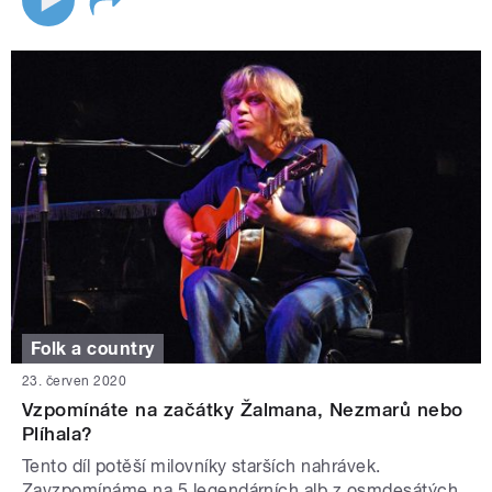
Folk a country
23. červen 2020
Vzpomínáte na začátky Žalmana, Nezmarů nebo
Plíhala?
Tento díl potěší milovníky starších nahrávek.
Zavzpomínáme na 5 legendárních alb z osmdesátých