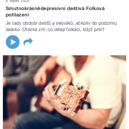
4. srpen 2020
Smutnokrásnědepresivní deštivá Folková
pohlazení
Je tady období dešťů a slejváků, ačkoliv do podzimu
daleko. Otázka zní: co dělají folkáči, když prší?