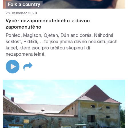
Folk a country
28. červenec 2020
Výběr nezapomenutelného z dávno
zapomenutého
Pohled, Magison, Qjeten, Dún and dorás, Náhodná
sešlost, Pidilidi,… to jsou jména dávno neexistujících
kapel, které jsou pro určitou skupinu lidí
nezapomenutelné.