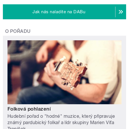
Jak nás naladíte na DABu
O POŘADU
Folková pohlazení
Hudební pořad o "hodné" muzice, který připravuje
známý pardubický folkař a lídr skupiny Marien Víťa
Troníček.