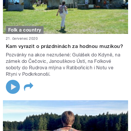
Folk a country
21. červenec 2020
Kam vyrazit o prázdninách za hodnou muzikou?
Pozvánky na akce nezrušené: Gulášek do Kdyně, na
zámek do Čečovic, Janouškovo Ústí, na Folkové
soboty do Rudrova mlýna v Ratibořicích i Notu ve
Rtyni v Podkrkonoší.