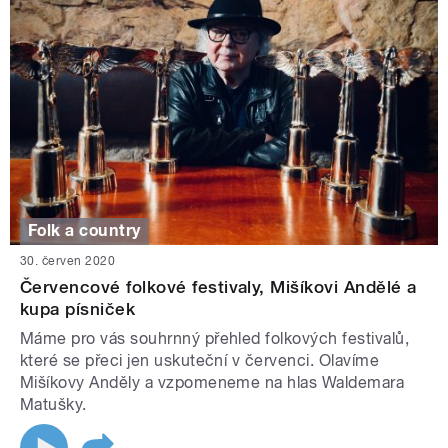
Folk a country
30. červen 2020
Červencové folkové festivaly, Mišíkovi Andělé a
kupa písniček
Máme pro vás souhrnný přehled folkových festivalů,
které se přeci jen uskuteční v červenci. Olavíme
Mišíkovy Anděly a vzpomeneme na hlas Waldemara
Matušky.