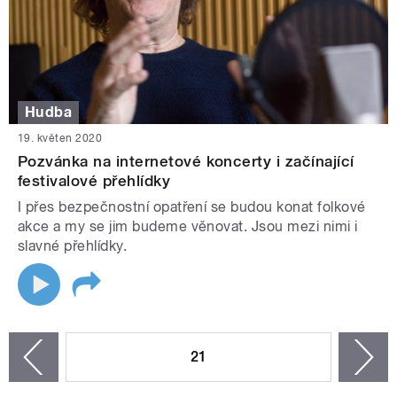
Hudba
19. květen 2020
Pozvánka na internetové koncerty i začínající
festivalové přehlídky
I přes bezpečnostní opatření se budou konat folkové
akce a my se jim budeme věnovat. Jsou mezi nimi i
slavné přehlídky.
STRÁNKY
21
n
zí