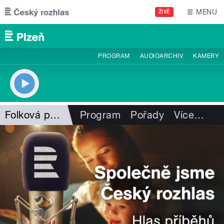
Přejít k hlavnímu obsahu
MENU
ŽIVĚ
PROGRAM
AUDIOARCHIV
KAMERY
Folková pohlazení
Program
Pořady
Více
…