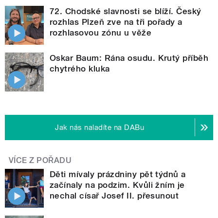
72. Chodské slavnosti se blíží. Český
rozhlas Plzeň zve na tři pořady a
rozhlasovou zónu u věže
Oskar Baum: Rána osudu. Krutý příběh
chytrého kluka
Jak nás naladíte na DABu
VÍCE Z POŘADU
Děti mívaly prázdniny pět týdnů a
začínaly na podzim. Kvůli žním je
nechal císař Josef II. přesunout