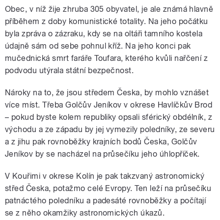
Obec, v níž žije zhruba 305 obyvatel, je ale známá hlavně
příběhem z doby komunistické totality. Na jeho počátku
byla zpráva o zázraku, kdy se na oltáři tamního kostela
údajně sám od sebe pohnul kříž. Na jeho konci pak
mučednická smrt faráře Toufara, kterého kvůli nařčení z
podvodu utýrala státní bezpečnost.
Nároky na to, že jsou středem Česka, by mohlo vznášet
více míst. Třeba Golčův Jeníkov v okrese Havlíčkův Brod
– pokud byste kolem republiky opsali sférický obdélník, z
východu a ze západu by jej vymezily poledníky, ze severu
a z jihu pak rovnoběžky krajních bodů Česka, Golčův
Jeníkov by se nacházel na průsečíku jeho úhlopříček.
V Kouřimi v okrese Kolín je pak takzvaný astronomický
střed Česka, potažmo celé Evropy. Ten leží na průsečíku
patnáctého poledníku a padesáté rovnoběžky a počítají
se z něho okamžiky astronomických úkazů.