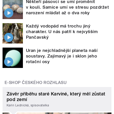
Někteří pásovci se umí proměnit
v kouli. Samice umí ve stresu pozdržet
narození mláďat až o dva roky
Každý vodopád má trochu jiný
charakter. U nás patří k nejvyšším
Pančavský
Uran je nejchladnější planeta naší
soustavy. Zajímavý je i sklon jeho
rotační osy
E-SHOP ČESKÉHO ROZHLASU
Závěr příběhu staré Karviné, který měl zůstat
pod zemí
Karin Lednická, spisovatelka