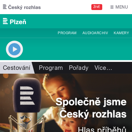
Přejít k hlavnímu obsahu
MENU
ŽIVĚ
PROGRAM
AUDIOARCHIV
KAMERY
Cestování
Program
Pořady
Více
…