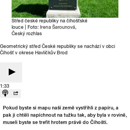
Střed české republiky na číhošťské
louce | Foto:
Irena Šarounová
,
Český rozhlas
Geometrický střed České republiky se nachází v obci
Číhošť v okrese Havlíčkův Brod
1:33
Pokud byste si mapu naší země vystřihli z papíru, a
pak ji chtěli napíchnout na tužku tak, aby byla v rovině,
museli byste se trefit hrotem právě do Číhošti.