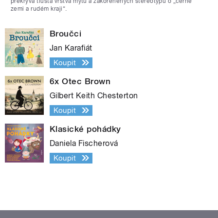
překrývá tlustá vrstva mýtů a zakořeněných stereotypů o „černé
zemi a rudém kraji“.
Broučci
Jan Karafiát
Koupit
6x Otec Brown
Gilbert Keith Chesterton
Koupit
Klasické pohádky
Daniela Fischerová
Koupit