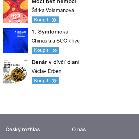
Moci bez nemoci
Šárka Volemanová
Koupit
1. Symfonická
Chinaski a SOČR live
Koupit
Denár v dívčí dlani
Václav Erben
Koupit
Český rozhlas
O nás