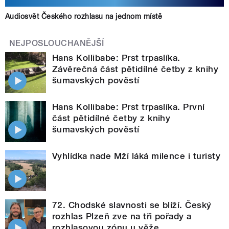
Audiosvět Českého rozhlasu na jednom místě
NEJPOSLOUCHANĚJŠÍ
Hans Kollibabe: Prst trpaslíka.
Závěrečná část pětidílné četby z knihy
šumavských pověstí
Hans Kollibabe: Prst trpaslíka. První
část pětidílné četby z knihy
šumavských pověstí
Vyhlídka nade Mží láká milence i turisty
72. Chodské slavnosti se blíží. Český
rozhlas Plzeň zve na tři pořady a
rozhlasovou zónu u věže