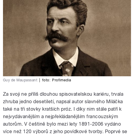
Guy de Maupassant
|
foto:
Profimedia
Za svoji ne příliš dlouhou spisovatelskou kariéru, trvala
zhruba jedno desetiletí, napsal autor slavného Miláčka
také na tři stovky kratších próz. I díky nim stále patří k
nejvydávanějším a nejpřekládanějším francouzským
autorům. V češtině bylo mezi lety 1891-2006 vydáno
více než 120 výborů z jeho povídkové tvorby. Poprvé se