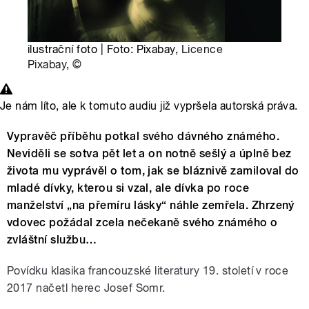
ilustrační foto | Foto: Pixabay,
Licence
Pixabay
,
©
Je nám líto, ale k tomuto audiu již vypršela autorská práva.
Vypravěč příběhu potkal svého dávného známého.
Neviděli se sotva pět let a on notně sešlý a úplně bez
života mu vyprávěl o tom, jak se bláznivě zamiloval do
mladé dívky, kterou si vzal, ale dívka po roce
manželství „na přemíru lásky“ náhle zemřela. Zhrzený
vdovec požádal zcela nečekaně svého známého o
zvláštní službu…
Povídku klasika francouzské literatury 19. století v roce
2017 načetl herec Josef Somr.