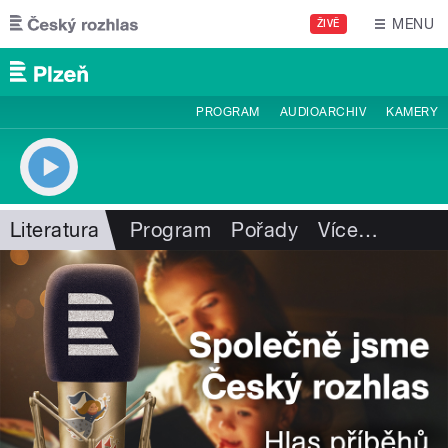
Přejít k hlavnímu obsahu
MENU
ŽIVĚ
PROGRAM
AUDIOARCHIV
KAMERY
Literatura
Program
Pořady
Více
…