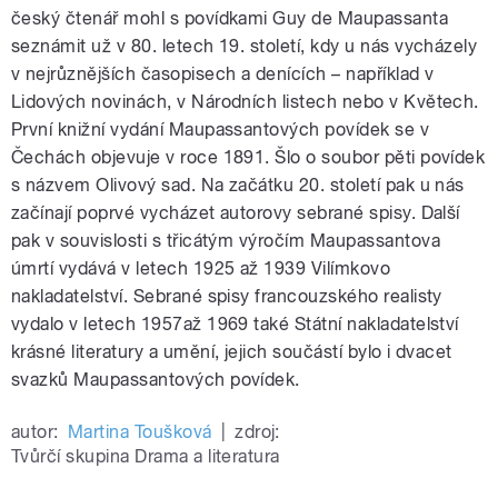
český čtenář mohl s povídkami Guy de Maupassanta
seznámit už v 80. letech 19. století, kdy u nás vycházely
v nejrůznějších časopisech a denících – například v
Lidových novinách, v Národních listech nebo v Květech.
První knižní vydání Maupassantových povídek se v
Čechách objevuje v roce 1891. Šlo o soubor pěti povídek
s názvem Olivový sad. Na začátku 20. století pak u nás
začínají poprvé vycházet autorovy sebrané spisy. Další
pak v souvislosti s třicátým výročím Maupassantova
úmrtí vydává v letech 1925 až 1939 Vilímkovo
nakladatelství. Sebrané spisy francouzského realisty
vydalo v letech 1957až 1969 také Státní nakladatelství
krásné literatury a umění, jejich součástí bylo i dvacet
svazků Maupassantových povídek.
autor:
Martina Toušková
|
zdroj:
Tvůrčí skupina Drama a literatura