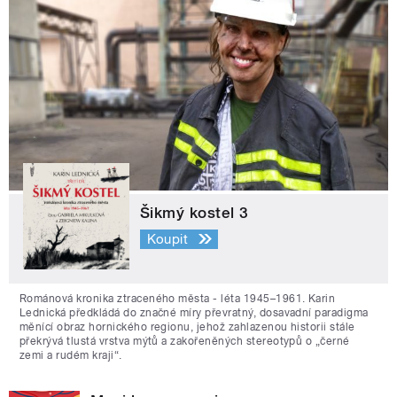
Šikmý kostel 3
Koupit
Románová kronika ztraceného města - léta 1945–1961. Karin
Lednická předkládá do značné míry převratný, dosavadní paradigma
měnící obraz hornického regionu, jehož zahlazenou historii stále
překrývá tlustá vrstva mýtů a zakořeněných stereotypů o „černé
zemi a rudém kraji“.