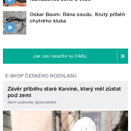
Oskar Baum: Rána osudu. Krutý příběh
chytrého kluka
Jak nás naladíte na DABu
E-SHOP ČESKÉHO ROZHLASU
Závěr příběhu staré Karviné, který měl zůstat
pod zemí
Karin Lednická, spisovatelka