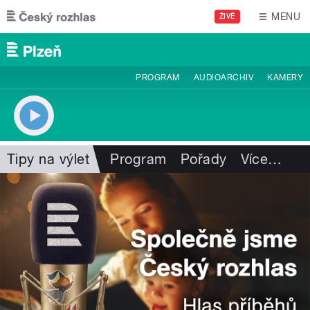
Přejít k hlavnímu obsahu
MENU
ŽIVĚ
PROGRAM
AUDIOARCHIV
KAMERY
Tipy na výlet
Program
Pořady
Více
…