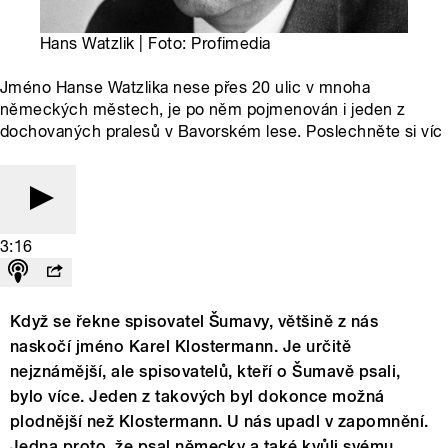
Hans Watzlik | Foto: Profimedia
Jméno Hanse Watzlika nese přes 20 ulic v mnoha
německých městech, je po něm pojmenován i jeden z
dochovaných pralesů v Bavorském lese. Poslechněte si víc
3:16
Když se řekne spisovatel Šumavy, většině z nás
naskočí jméno Karel Klostermann. Je určitě
nejznámější, ale spisovatelů, kteří o Šumavě psali,
bylo více. Jeden z takových byl dokonce možná
plodnější než Klostermann. U nás upadl v zapomnění.
Jedna proto, že psal německy a také kvůli svému