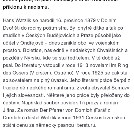
příklonu k nacismu.
Hans Watzlik se narodil 16. prosince 1879 v Dolním
Dvořišti do rodiny poštmistra. Byl chytré dítko a tak po
studiích v Českých Budějovicích a Praze působil jako
učitel v Ondřejově – dnes zaniklé obci ve vojenském
prostoru Boletice, následně v nedalekých Chvalšinách a
později v Nýrsku, kde se stal ředitelem. V té době už
psal. Do literatury vstoupil v roce 1913 novelami Im Ring
des Ossers (V prstenu Ostrého). V roce 1925 se pak stal
spisovatelem na plný úvazek. Jeho literární práce čerpá z
tradice německého romantismu, života obyvatel Šumavy
i jejich slovesnosti. Některé jeho práce byly přeloženy do
češtiny. Například soubor povídek Tři prózy a román
Jiřina. Za román Der Pfarrer von Dornloh (Farář z
Dornlohu) dostal Watzlik v roce 1931 Československou
státní cenu za německy psanou literaturu.