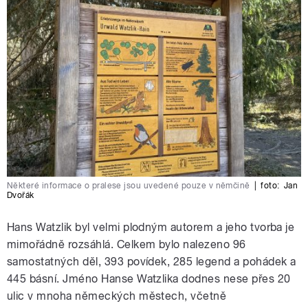
Některé informace o pralese jsou uvedené pouze v němčině
|
foto:
Jan
Dvořák
Hans Watzlik byl velmi plodným autorem a jeho tvorba je
mimořádně rozsáhlá. Celkem bylo nalezeno 96
samostatných děl, 393 povídek, 285 legend a pohádek a
445 básní. Jméno Hanse Watzlika dodnes nese přes 20
ulic v mnoha německých městech, včetně