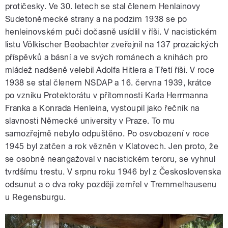
protičesky. Ve 30. letech se stal členem Henlainovy
Sudetoněmecké strany a na podzim 1938 se po
henleinovském puči dočasně usídlil v říši. V nacistickém
listu Völkischer Beobachter zveřejnil na 137 prozaických
příspěvků a básní a ve svých románech a knihách pro
mládež nadšeně velebil Adolfa Hitlera a Třetí říši. V roce
1938 se stal členem NSDAP a 16. června 1939, krátce
po vzniku Protektorátu v přítomnosti Karla Herrmanna
Franka a Konrada Henleina, vystoupil jako řečník na
slavnosti Německé university v Praze. To mu
samozřejmě nebylo odpuštěno. Po osvobození v roce
1945 byl zatčen a rok vězněn v Klatovech. Jen proto, že
se osobně neangažoval v nacistickém teroru, se vyhnul
tvrdšímu trestu. V srpnu roku 1946 byl z Československa
odsunut a o dva roky později zemřel v Tremmelhausenu
u Regensburgu.