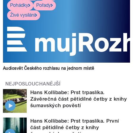
Pohádky
Pořady
Živé vysílání
Audiosvět Českého rozhlasu na jednom místě
NEJPOSLOUCHANĚJŠÍ
Hans Kollibabe: Prst trpaslíka.
Závěrečná část pětidílné četby z knihy
šumavských pověstí
Hans Kollibabe: Prst trpaslíka. První
část pětidílné četby z knihy