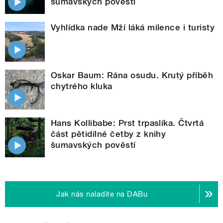
šumavských pověstí
Vyhlídka nade Mží láká milence i turisty
Oskar Baum: Rána osudu. Krutý příběh
chytrého kluka
Hans Kollibabe: Prst trpaslíka. Čtvrtá
část pětidílné četby z knihy
šumavských pověstí
Jak nás naladíte na DABu