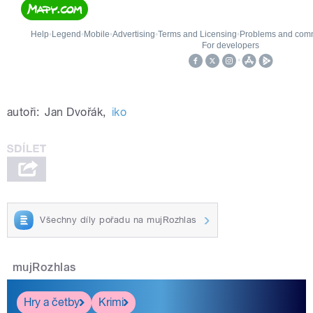
autoři:
Jan Dvořák
,
iko
Všechny díly pořadu na mujRozhlas
mujRozhlas
Hry a četby
Krimi