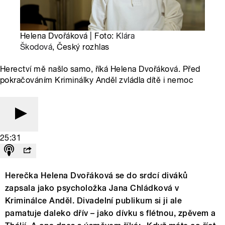
Helena Dvořáková | Foto:
Klára
Škodová
, Český rozhlas
Herectví mě našlo samo, říká Helena Dvořáková. Před
pokračováním Kriminálky Anděl zvládla dítě i nemoc
25:31
Herečka Helena Dvořáková se do srdcí diváků
zapsala jako psycholožka Jana Chládková v
Kriminálce Anděl. Divadelní publikum si ji ale
pamatuje daleko dřív – jako dívku s flétnou, zpěvem a