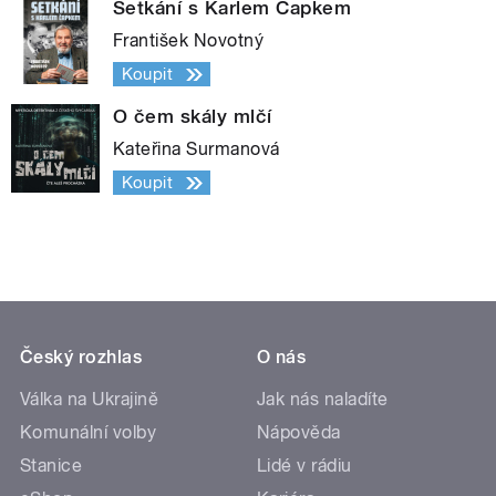
Setkání s Karlem Čapkem
František Novotný
Koupit
O čem skály mlčí
Kateřina Surmanová
Koupit
Český rozhlas
O nás
Válka na Ukrajině
Jak nás naladíte
Komunální volby
Nápověda
Stanice
Lidé v rádiu