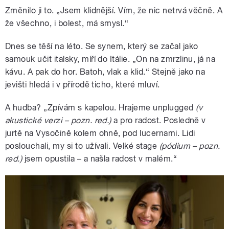
Změnilo ji to. „Jsem klidnější. Vím, že nic netrvá věčně. A
že všechno, i bolest, má smysl.“
Dnes se těší na léto. Se synem, který se začal jako
samouk učit italsky, míří do Itálie. „On na zmrzlinu, já na
kávu. A pak do hor. Batoh, vlak a klid.“ Stejně jako na
jevišti hledá i v přírodě ticho, které mluví.
A hudba? „Zpívám s kapelou. Hrajeme unplugged
(v
akustické verzi – pozn. red.)
a pro radost. Posledně v
jurtě na Vysočině kolem ohně, pod lucernami. Lidi
poslouchali, my si to užívali. Velké stage
(pódium – pozn.
red.)
jsem opustila – a našla radost v malém.“