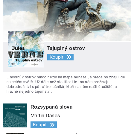
Tajuplný ostrov
Koupit
Lincolnův ostrov nikdo nikdy na mapě nenašel, a přece ho znají lidé
na celém světě. Už déle než sto třicet let na něm prožívají
dobrodružství s pěticí trosečníků, kteří na něm našli útočiště, a
hlavně nejedno tajemství.
Rozsypaná slova
Martin Daneš
Koupit