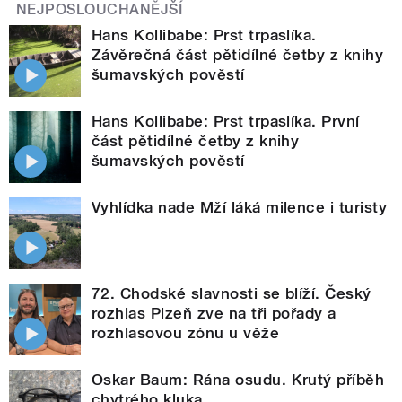
NEJPOSLOUCHANĚJŠÍ
Hans Kollibabe: Prst trpaslíka.
Závěrečná část pětidílné četby z knihy
šumavských pověstí
Hans Kollibabe: Prst trpaslíka. První
část pětidílné četby z knihy
šumavských pověstí
Vyhlídka nade Mží láká milence i turisty
72. Chodské slavnosti se blíží. Český
rozhlas Plzeň zve na tři pořady a
rozhlasovou zónu u věže
Oskar Baum: Rána osudu. Krutý příběh
chytrého kluka