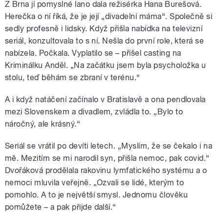
Z Brna jí pomyslné lano dala režisérka Hana Burešová.
Herečka o ní říká, že je její „divadelní máma“. Společně si
sedly profesně i lidsky. Když přišla nabídka na televizní
seriál, konzultovala to s ní. Nešla do první role, která se
nabízela. Počkala. Vyplatilo se – přišel casting na
Kriminálku Anděl. „Na začátku jsem byla psycholožka u
stolu, teď běhám se zbraní v terénu.“
A i když natáčení začínalo v Bratislavě a ona pendlovala
mezi Slovenskem a divadlem, zvládla to. „Bylo to
náročný, ale krásný.“
Seriál se vrátil po devíti letech. „Myslím, že se čekalo i na
mě. Mezitím se mi narodil syn, přišla nemoc, pak covid.“
Dvořáková prodělala rakovinu lymfatického systému a o
nemoci mluvila veřejně. „Ozvali se lidé, kterým to
pomohlo. A to je největší smysl. Jednomu člověku
pomůžete – a pak přijde další.“