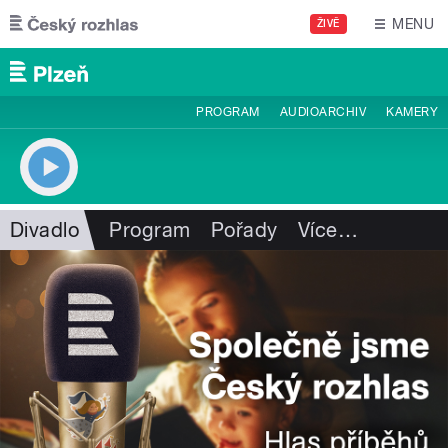
Přejít k hlavnímu obsahu
MENU
ŽIVĚ
PROGRAM
AUDIOARCHIV
KAMERY
Divadlo
Program
Pořady
Více
…