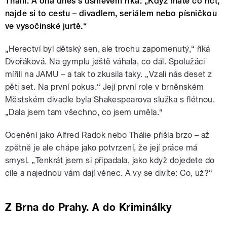
Thálií. A ona dnes s úsměvem říká: „Když máte co říct,
najde si to cestu – divadlem, seriálem nebo písničkou
ve vysočinské jurtě.“
„Herectví byl dětský sen, ale trochu zapomenutý,“ říká
Dvořáková. Na gymplu ještě váhala, co dál. Spolužáci
mířili na JAMU – a tak to zkusila taky. „Vzali nás deset z
pěti set. Na první pokus.“ Její první role v brněnském
Městském divadle byla Shakespearova služka s flétnou.
„Dala jsem tam všechno, co jsem uměla.“
Ocenění jako Alfred Radok nebo Thálie přišla brzo – až
zpětně je ale chápe jako potvrzení, že její práce má
smysl. „Tenkrát jsem si připadala, jako když dojedete do
cíle a najednou vám dají věnec. A vy se divíte: Co, už?“
Z Brna do Prahy. A do Kriminálky