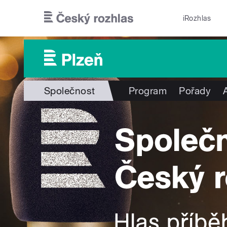
Přejít k hlavnímu obsahu
iRozhlas
Společnost
Program
Pořady