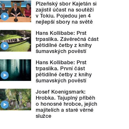
Plzeňský sbor Kajetán si
zajistil účast na soutěži
v Tokiu. Pojedou jen 4
nejlepší sbory na světě
Hans Kollibabe: Prst
trpaslíka. Závěrečná část
pětidílné četby z knihy
šumavských pověstí
Hans Kollibabe: Prst
trpaslíka. První část
pětidílné četby z knihy
šumavských pověstí
Josef Koenigsmark:
Hrobka. Tajuplný příběh
o honosné hrobce, jejích
majitelích a staré věrné
služce