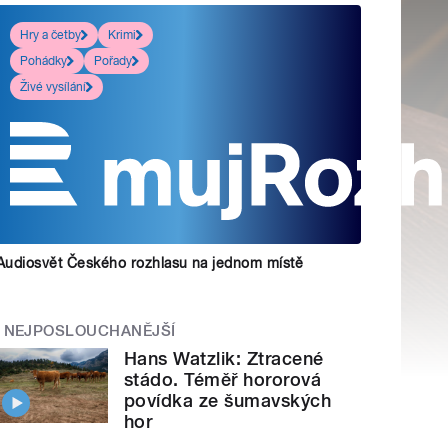
Hry a četby
Krimi
Pohádky
Pořady
Živé vysílání
Audiosvět Českého rozhlasu na jednom místě
NEJPOSLOUCHANĚJŠÍ
Hans Watzlik: Ztracené
stádo. Téměř hororová
povídka ze šumavských
hor