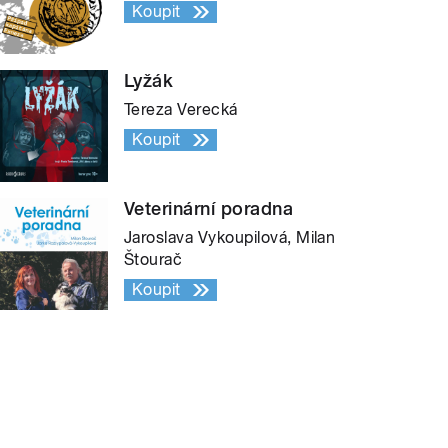
Koupit
Lyžák
Tereza Verecká
Koupit
Veterinární poradna
Jaroslava Vykoupilová, Milan
Štourač
Koupit