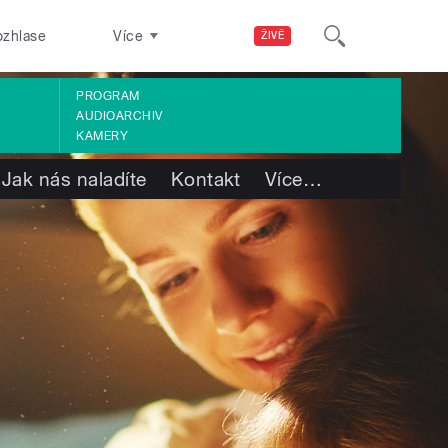
ozhlase
Více
ŽIVĚ
PROGRAM
AUDIOARCHIV
KAMERY
Jak nás naladíte
Kontakt
Více
…