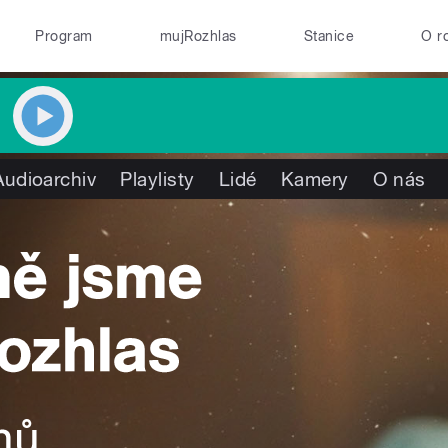
Program
mujRozhlas
Stanice
O r
Audioarchiv
Playlisty
Lidé
Kamery
O nás