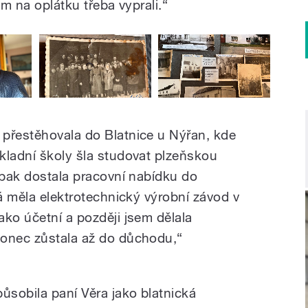
im na oplátku třeba vyprali.“
přestěhovala do Blatnice u Nýřan, kde
kladní školy šla studovat plzeňskou
 pak dostala pracovní nabídku do
rá měla elektrotechnický výrobní závod v
ako účetní a později jsem dělala
konec zůstala až do důchodu,“
sobila paní Věra jako blatnická