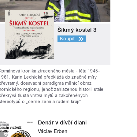
Šikmý kostel 3
Koupit
Románová kronika ztraceného města - léta 1945–
1961. Karin Lednická předkládá do značné míry
převratný, dosavadní paradigma měnící obraz
hornického regionu, jehož zahlazenou historii stále
překrývá tlustá vrstva mýtů a zakořeněných
stereotypů o „černé zemi a rudém kraji“.
Denár v dívčí dlani
Václav Erben