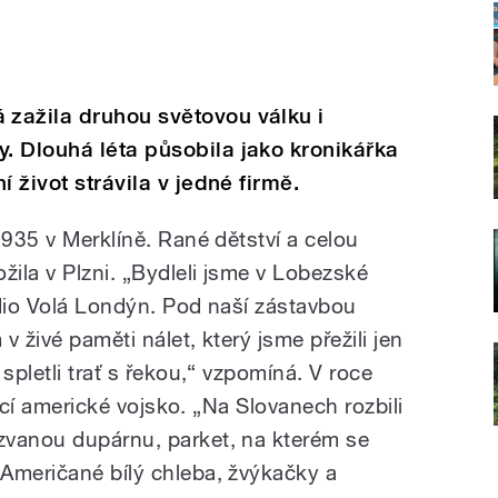
zažila druhou světovou válku i
. Dlouhá léta působila jako kronikářka
 život strávila v jedné firmě.
1935 v Merklíně. Rané dětství a celou
žila v Plzni. „Bydleli jsme v Lobezské
rádio Volá Londýn. Pod naší zástavbou
 živé paměti nálet, který jsme přežili jen
spletli trať s řekou,“ vzpomíná. V roce
ějící americké vojsko. „Na Slovanech rozbili
zvanou dupárnu, parket, na kterém se
Američané bílý chleba, žvýkačky a