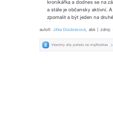
kronikářka a dodnes se na zá
a stále je občansky aktivní. A 
zpomalit a být jeden na druhé
autoři:
Jitka Doubravová
,
abk
|
zdroj:
Všechny díly pořadu na mujRozhlas