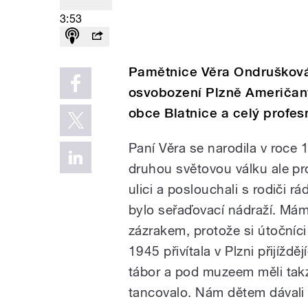
3:53
Pamětnice Věra Ondrušková 
osvobození Plzně Američany
obce Blatnice a celý profesní
Paní Věra se narodila v roce 
druhou světovou válku ale pro
ulici a poslouchali s rodiči 
bylo seřaďovací nádraží. Mám v
zázrakem, protože si útočníci 
1945 přivítala v Plzni přijížd
tábor a pod muzeem měli tak
tancovalo. Nám dětem dávali 