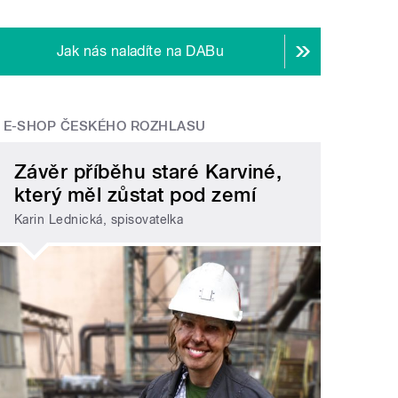
Jak nás naladíte na DABu
E-SHOP ČESKÉHO ROZHLASU
Závěr příběhu staré Karviné,
který měl zůstat pod zemí
Karin Lednická, spisovatelka